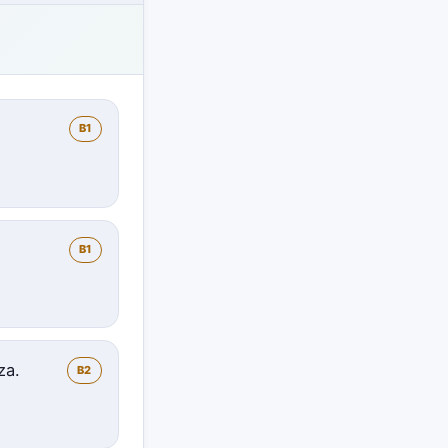
B1
B1
za.
B2