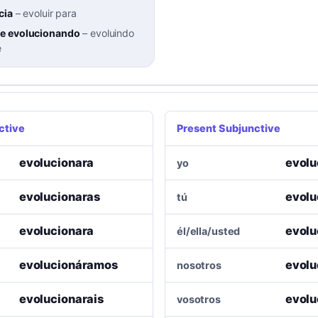
cia
–
evoluir para
e evolucionando
–
evoluindo
e
ctive
Present Subjunctive
evolucionara
evolu
yo
evolucionaras
evolu
tú
evolucionara
evolu
él/ella/usted
evolucionáramos
evol
nosotros
evolucionarais
evolu
vosotros