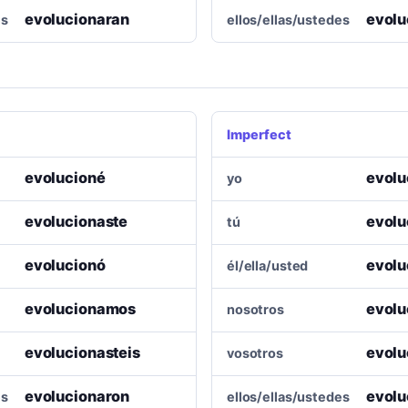
evolucionaran
evolu
es
ellos/ellas/ustedes
Imperfect
evolucioné
evolu
yo
evolucionaste
evolu
tú
evolucionó
evolu
él/ella/usted
evolucionamos
evol
nosotros
evolucionasteis
evolu
vosotros
evolucionaron
evolu
es
ellos/ellas/ustedes