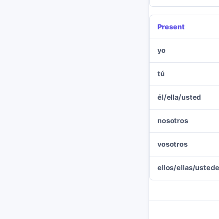
Present
yo
tú
él/ella/usted
nosotros
vosotros
ellos/ellas/usted