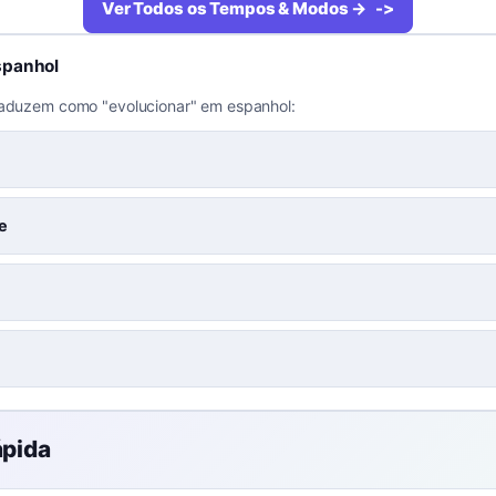
Ver Todos os Tempos & Modos →
spanhol
raduzem como "evolucionar" em espanhol:
e
ápida