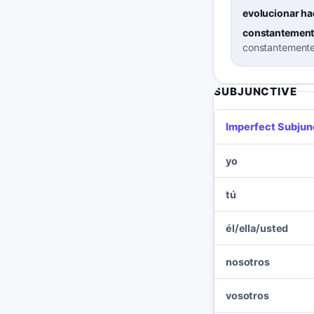
evolucionar ha
constantement
constantement
SUBJUNCTIVE
Imperfect Subjun
yo
tú
él/ella/usted
nosotros
vosotros