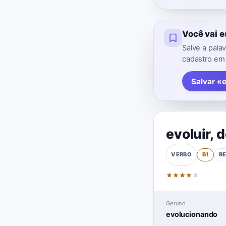
Você vai 
Salve a pala
cadastro em
Salvar «
evoluir
,
d
B1
R
VERBO
★
★
★
★
★
Gerund
evolucionando