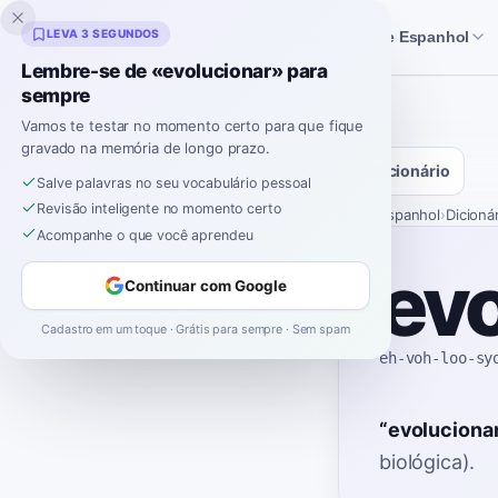
Inklingo
LEVA 3 SEGUNDOS
Histórias
Ferramentas de Espanhol
Lembre-se de «evolucionar» para
sempre
Vamos te testar no momento certo para que fique
gravado na memória de longo prazo.
Dicionário
Salve palavras no seu vocabulário pessoal
Revisão inteligente no momento certo
Início
›
Espanhol
›
Dicioná
Acompanhe o que você aprendeu
evo
Continuar com Google
Cadastro em um toque · Grátis para sempre · Sem spam
eh-voh-loo-sy
“
evoluciona
biológica).