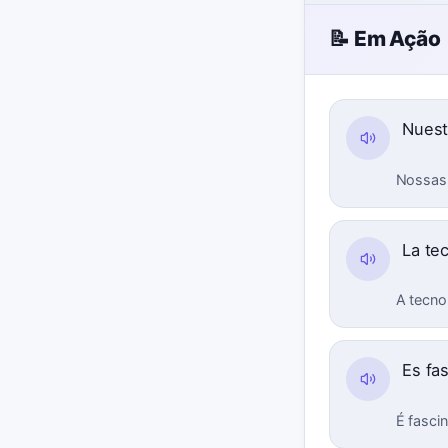
📝 Em Ação
Nuest
Nossas 
La te
A tecno
Es fa
É fasci