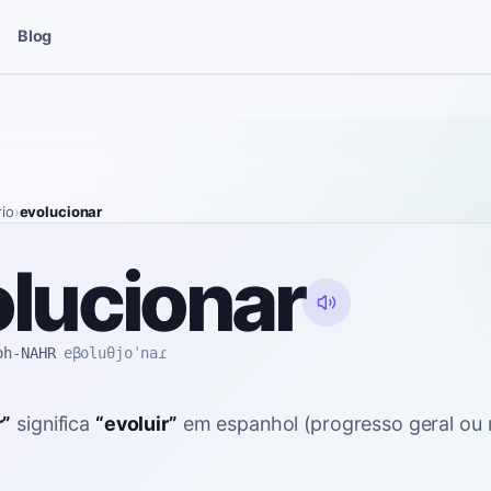
Blog
rio
›
evolucionar
lucionar
oh-NAHR
eβoluθjoˈnaɾ
r
”
significa
“
evoluir
”
em espanhol
(progresso geral ou