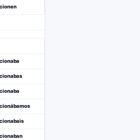
cionen
cionaba
cionabas
cionaba
ucionábamos
cionabais
cionaban