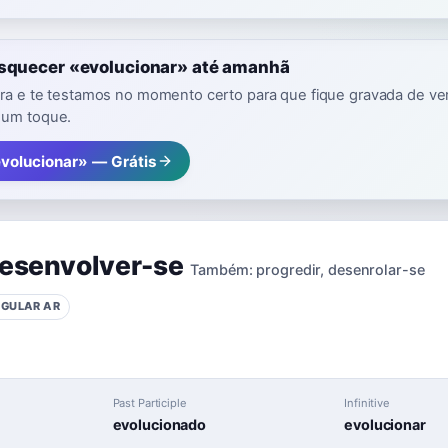
esquecer «evolucionar» até amanhã
vra e te testamos no momento certo para que fique gravada de ver
 um toque.
evolucionar» — Grátis
esenvolver-se
Também:
progredir
,
desenrolar-se
EGULAR
AR
Past Participle
Infinitive
evolucionado
evolucionar