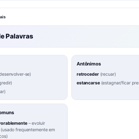
ais
e Palavras
Antônimos
desenvolver-se
)
retroceder
(
recuar
)
gredir
)
estancarse
(
estagnar/ficar pre
ar
)
Comuns
avorablemente
–
evoluir
 (usado frequentemente em
cos)