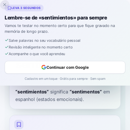
Inklingo
LEVA 3 SEGUNDOS
Lembre-se de «sentimientos» para sempre
Vamos te testar no momento certo para que fique gravado na
memória de longo prazo.
Dicionário
Salve palavras no seu vocabulário pessoal
Revisão inteligente no momento certo
Início
›
Espanhol
›
Dicionário
›
sentimientos
Acompanhe o que você aprendeu
sentimientos
Continuar com Google
sen-tee-mee-EN-tohs
sentimjentos
Cadastro em um toque · Grátis para sempre · Sem spam
“
sentimientos
”
significa
“
sentimentos
”
em
espanhol
(estados emocionais).