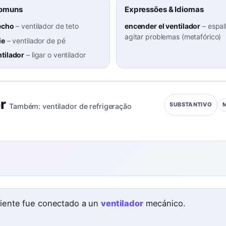
Comuns
Expressões & Idiomas
techo
–
ventilador de teto
encender el ventilador
–
espal
agitar problemas (metafórico)
ie
–
ventilador de pé
ntilador
–
ligar o ventilador
r
SUBSTANTIVO
Também:
ventilador de refrigeração
ciente fue conectado a un
ventilador
mecánico.