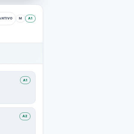
M
A1
ANTIVO
A1
A2