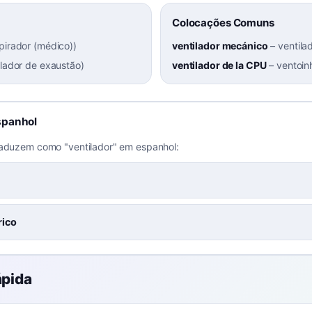
Colocações Comuns
pirador (médico)
)
ventilador mecánico
–
ventila
ilador de exaustão
)
ventilador de la CPU
–
ventoin
spanhol
raduzem como "ventilador" em espanhol:
rico
ápida