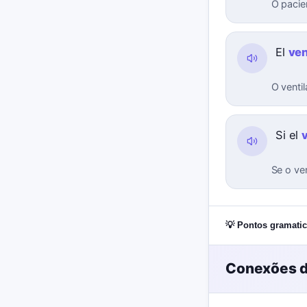
O pacie
El
ven
O venti
Si el
Se o ve
💡 Pontos gramatic
Conexões d