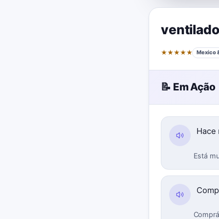
ventilado
★
★
★
★
★
Mexico 
📝 Em Ação
Hace 
Está mui
Comp
Comprám