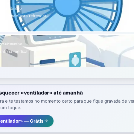
A1
Substantivo
rico usado para refrescar
B2
Substantivo
ratória médica
esquecer «ventilador» até amanhã
vra e te testamos no momento certo para que fique gravada de ver
 um toque.
entilador» — Grátis