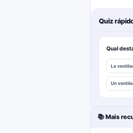
Quiz rápid
Qual desta
La ventil
Un ventil
📚 Mais rec