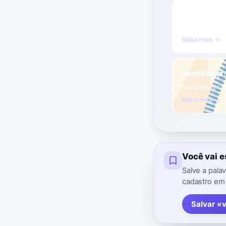
ventilador
aparelho elét
Saiba mais →
ventilador
máquina respi
Saiba mais →
Você vai 
Salve a pala
cadastro em
Salvar «v