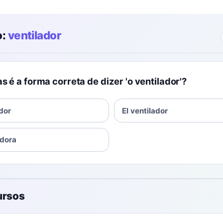
o:
ventilador
s é a forma correta de dizer 'o ventilador'?
ador
El ventilador
adora
ursos