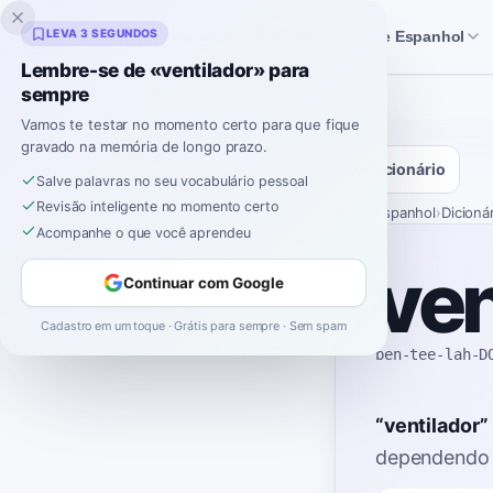
Inklingo
LEVA 3 SEGUNDOS
Histórias
Ferramentas de Espanhol
Lembre-se de «ventilador» para
sempre
Vamos te testar no momento certo para que fique
gravado na memória de longo prazo.
Dicionário
Salve palavras no seu vocabulário pessoal
Revisão inteligente no momento certo
Início
›
Espanhol
›
Dicioná
Acompanhe o que você aprendeu
ven
Continuar com Google
Cadastro em um toque · Grátis para sempre · Sem spam
ben-tee-lah-D
“
ventilador
”
dependendo 