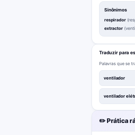
Sinônimos
respirador
(
res
extractor
(
vent
Traduzir para e
Palavras que se t
ventilador
ventilador elét
✏️ Prática r