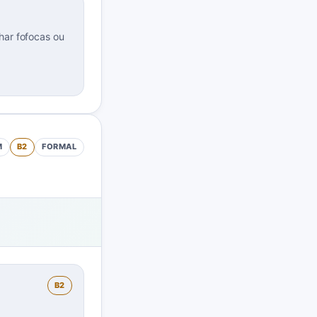
har fofocas ou
M
B2
FORMAL
B2