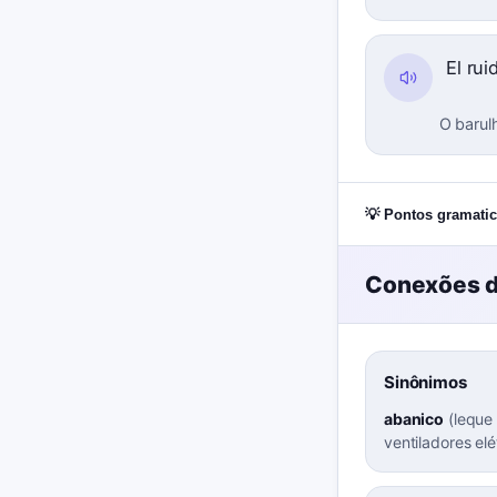
El rui
O barul
💡 Pontos gramatic
Conexões d
Sinônimos
abanico
(
leque
ventiladores el