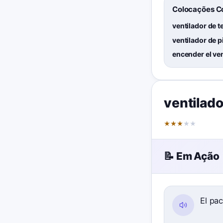
Colocações 
ventilador de 
ventilador de p
encender el ve
ventilado
★
★
★
★
★
📝 Em Ação
El pa