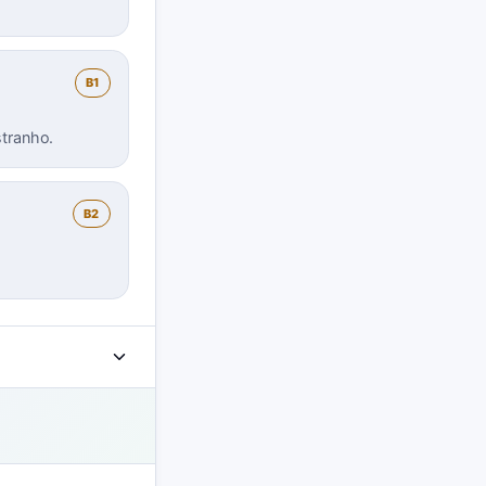
B1
stranho.
B2