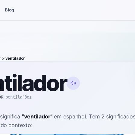
Blog
rio
›
ventilador
tilador
OR
bentilaˈðoɾ
significa
“
ventilador
”
em espanhol
. Tem 2 significados
do contexto: