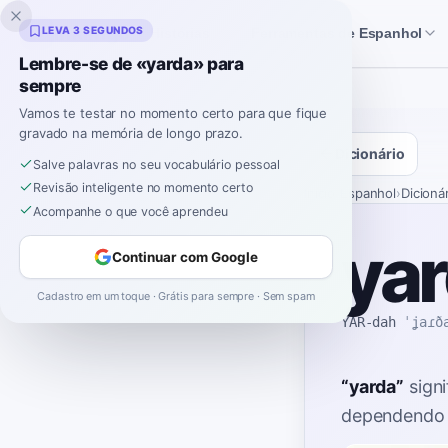
Inklingo
LEVA 3 SEGUNDOS
Histórias
Ferramentas de Espanhol
Lembre-se de «yarda» para
sempre
Vamos te testar no momento certo para que fique
gravado na memória de longo prazo.
Dicionário
Salve palavras no seu vocabulário pessoal
Revisão inteligente no momento certo
Início
›
Espanhol
›
Dicioná
Acompanhe o que você aprendeu
ya
Continuar com Google
Cadastro em um toque · Grátis para sempre · Sem spam
YAR-dah
ˈʝaɾð
“
yarda
”
signi
dependendo 