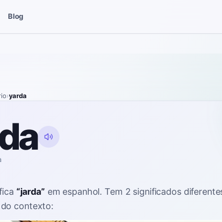
Blog
rio
›
yarda
rda
a
fica
“
jarda
”
em espanhol
. Tem 2 significados diferente
do contexto: