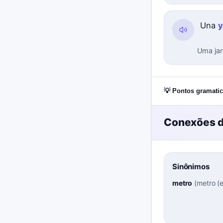
Una
y
Uma jar
💡 Pontos gramatic
Conexões d
Sinônimos
metro
(
metro (