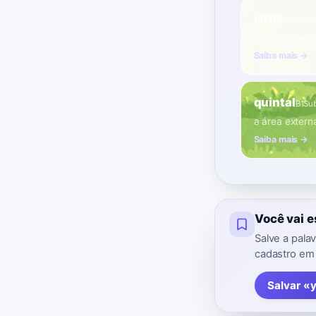
jarda
A2
Subst
unidade de m
Saiba mais →
quintal
B1
Sub
a área exter
Saiba mais →
Você vai 
Salve a pala
cadastro em
Salvar «