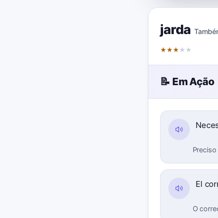
jarda
També
★
★
★
★
★
📝 Em Ação
Neces
Preciso 
El co
O corre