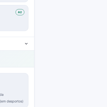
A2
ada
 (em desportos)