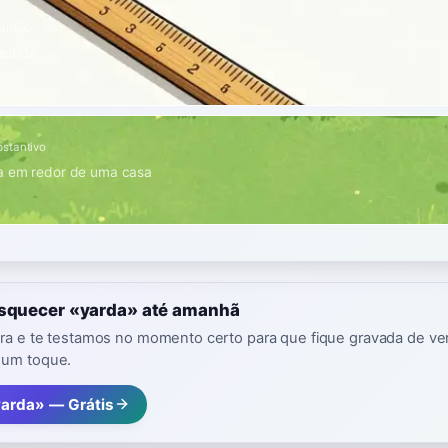
antivo
edida
stantivo
na em redor de uma casa
esquecer «yarda» até amanhã
vra e te testamos no momento certo para que fique gravada de ver
 um toque.
yarda» — Grátis