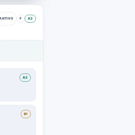
F
A2
ANTIVO
A2
B1