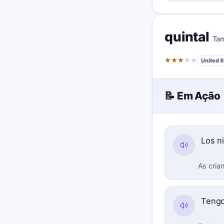
quintal
Ta
★
★
★
★
★
United S
📝 Em Ação
Los n
As crian
Tengo