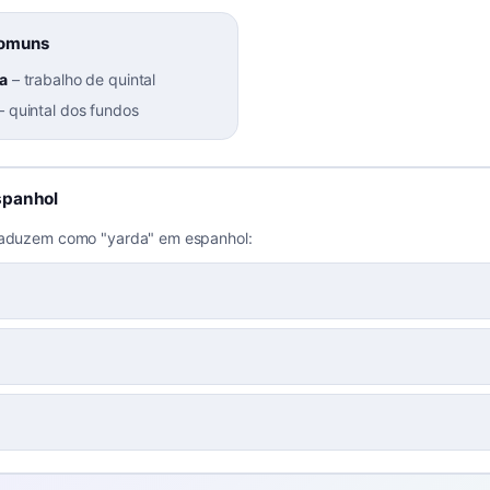
Comuns
da
–
trabalho de quintal
–
quintal dos fundos
spanhol
raduzem como "yarda" em espanhol: