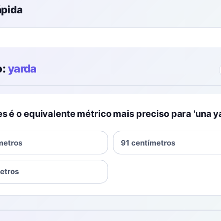
ápida
o:
yarda
s é o equivalente métrico mais preciso para 'una y
metros
91 centímetros
etros