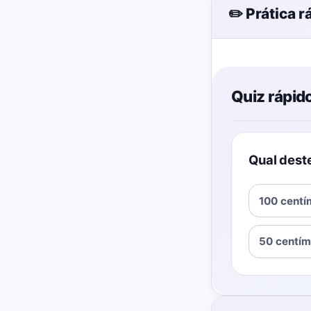
✏️ Prática r
Quiz rápid
Qual deste
100 centí
50 centím