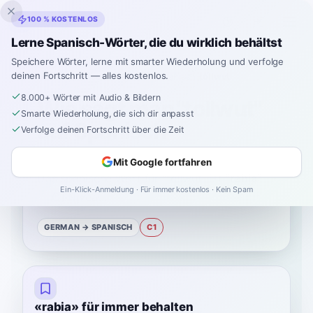
Inklingo
100 % KOSTENLOS
Lerne Spanisch-Wörter, die du wirklich behältst
Speichere Wörter, lerne mit smarter Wiederholung und verfolge
deinen Fortschritt — alles kostenlos.
Startseite
›
Spanisch
›
German
→ Spanisch
›
tollwut
8.000+ Wörter mit Audio & Bildern
Wie sagt man "tollwut"
Smarte Wiederholung, die sich dir anpasst
auf Spanisch
Verfolge deinen Fortschritt über die Zeit
Mit Google fortfahren
Das spanische Wort für
“
tollwut
”
ist
“
rabia
”
Ein-Klick-Anmeldung · Für immer kostenlos · Kein Spam
—
C1
Niveau
.
GERMAN
→ SPANISCH
C1
«rabia» für immer behalten