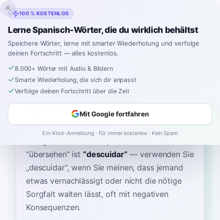
Inklingo
100 % KOSTENLOS
Lerne Spanisch-Wörter, die du wirklich behältst
Speichere Wörter, lerne mit smarter Wiederholung und verfolge
deinen Fortschritt — alles kostenlos.
Startseite
›
Spanisch
›
German
→ Spanisch
›
übersehen
8.000+ Wörter mit Audio & Bildern
Wie sagt man
Smarte Wiederholung, die sich dir anpasst
"übersehen" auf
Verfolge deinen Fortschritt über die Zeit
Spanisch
Mit Google fortfahren
Ein-Klick-Anmeldung · Für immer kostenlos · Kein Spam
Das gebräuchlichste spanische Wort für
“
übersehen
”
ist
“
descuidar
”
—
verwenden Sie
„descuidar“, wenn Sie meinen, dass jemand
etwas vernachlässigt oder nicht die nötige
Sorgfalt walten lässt, oft mit negativen
Konsequenzen
.