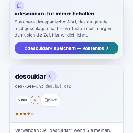
«descuidar» für immer behalten
Speichere das spanische Wort, das du gerade
nachgeschlagen hast — wir testen dich morgen,
damit sich die Zeit hier wirklich lohnt.
«descuidar» speichern — Kostenlos
descuidar
des-kwee-DAR
des.kwiˈðaɾ
VERB
B1
Save
★
★
★
★
★
Verwenden Sie „descuidar“, wenn Sie meinen,