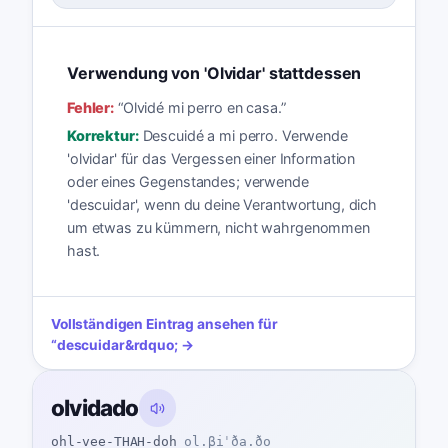
Verwendung von 'Olvidar' stattdessen
Fehler:
“
Olvidé mi perro en casa.
”
Korrektur:
Descuidé a mi perro. Verwende
'olvidar' für das Vergessen einer Information
oder eines Gegenstandes; verwende
'descuidar', wenn du deine Verantwortung, dich
um etwas zu kümmern, nicht wahrgenommen
hast.
Vollständigen Eintrag ansehen für
“
descuidar
&rdquo; →
olvidado
ohl-vee-THAH-doh
ol.βiˈða.ðo