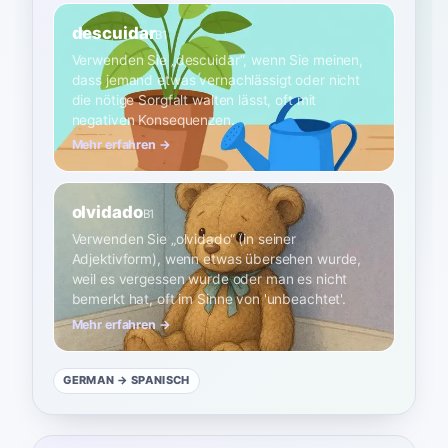
descuidar
B1
Verwenden Sie „descuidar“, wenn Sie meinen,
dass jemand etwas vernachlässigt oder nicht
die nötige Sorgfalt walten lässt, oft mit
negativen Konsequenzen.
Mehr erfahren →
olvidado
B1
Verwenden Sie „olvidado“ (in seiner
Adjektivform), wenn etwas übersehen wurde,
weil es vergessen wurde oder man es nicht
bemerkt hat, oft im Sinne von 'unbeachtet'.
Mehr erfahren →
GERMAN
→ SPANISCH