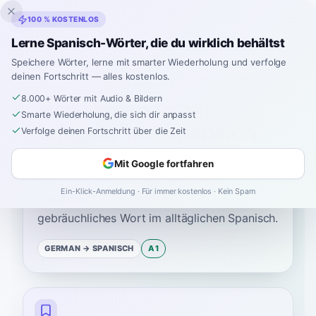
Inklingo
100 % KOSTENLOS
Lerne Spanisch-Wörter, die du wirklich behältst
Speichere Wörter, lerne mit smarter Wiederholung und verfolge
deinen Fortschritt — alles kostenlos.
Startseite
›
Spanisch
›
German
→ Spanisch
›
wir bringen
8.000+ Wörter mit Audio & Bildern
Wie sagt man "wir
Smarte Wiederholung, die sich dir anpasst
bringen" auf Spanisch
Verfolge deinen Fortschritt über die Zeit
Mit Google fortfahren
Das spanische Wort für
“
wir bringen
”
ist
Ein-Klick-Anmeldung · Für immer kostenlos · Kein Spam
“
llevamos
”
—
A1
Niveau
.
Dies ist ein sehr
gebräuchliches Wort im alltäglichen Spanisch.
GERMAN
→ SPANISCH
A1