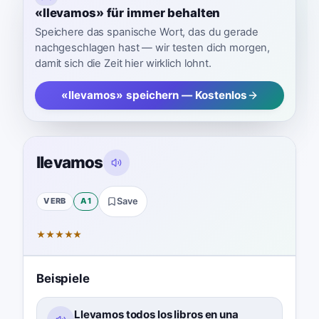
«llevamos» für immer behalten
Speichere das spanische Wort, das du gerade
nachgeschlagen hast — wir testen dich morgen,
damit sich die Zeit hier wirklich lohnt.
«llevamos» speichern — Kostenlos
llevamos
VERB
A1
Save
★
★
★
★
★
Beispiele
Llevamos todos los libros en una