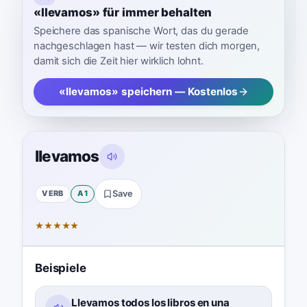
«llevamos» für immer behalten
Speichere das spanische Wort, das du gerade
nachgeschlagen hast — wir testen dich morgen,
damit sich die Zeit hier wirklich lohnt.
«llevamos» speichern — Kostenlos
llevamos
VERB
A1
Save
★
★
★
★
★
Beispiele
Llevamos todos los libros en una