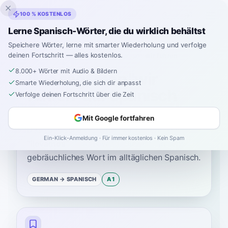
Inklingo
100 % KOSTENLOS
Lerne Spanisch-Wörter, die du wirklich behältst
Speichere Wörter, lerne mit smarter Wiederholung und verfolge
deinen Fortschritt — alles kostenlos.
Startseite
›
Spanisch
›
German
→ Spanisch
›
wir führen
8.000+ Wörter mit Audio & Bildern
Wie sagt man "wir
Smarte Wiederholung, die sich dir anpasst
führen" auf Spanisch
Verfolge deinen Fortschritt über die Zeit
Mit Google fortfahren
Das spanische Wort für
“
wir führen
”
ist
Ein-Klick-Anmeldung · Für immer kostenlos · Kein Spam
“
llevamos
”
—
A1
Niveau
.
Dies ist ein sehr
gebräuchliches Wort im alltäglichen Spanisch.
GERMAN
→ SPANISCH
A1