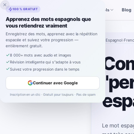
Inklingo
100 % GRATUIT
Blog
Histoires
Outils espagnols
Apprenez des mots espagnols que
vous retiendrez vraiment
Enregistrez des mots, apprenez avec la répétition
espacée et suivez votre progression —
Accueil
›
Espagnol
›
Fren
entièrement gratuit.
Com
8 000+ mots avec audio et images
Révision intelligente qui s''adapte à vous
Suivez votre progression dans le temps
"pe
Continuer avec Google
esp
Inscription en un clic · Gratuit pour toujours · Pas de spam
Le mot espa