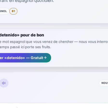
rant en espagnol quotidien.
GNOL
B1
detenido» pour de bon
 le mot espagnol que vous venez de chercher — nous vous interr
emps passé ici porte ses fruits.
rer «detenido» — Gratuit
NOU