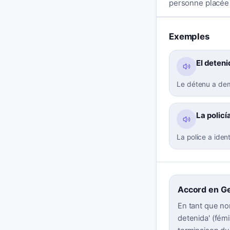
personne placée
Exemples
El deteni
Le détenu a dem
La policí
La police a iden
Accord en G
En tant que nom
detenida' (fémin