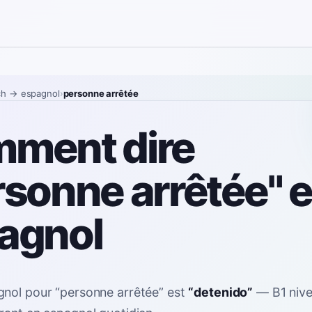
ch
→ espagnol
›
personne arrêtée
ment dire
rsonne arrêtée" 
agnol
gnol pour
“
personne arrêtée
”
est
“
detenido
”
—
B1
niv