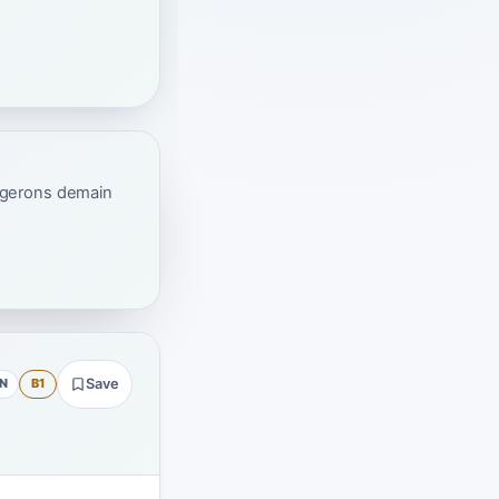
ogerons demain
N
B1
Save