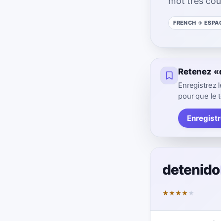
mot très cou
FRENCH
→ ESPA
Retenez «
Enregistrez
pour que le t
Enregist
detenido
★
★
★
★
★