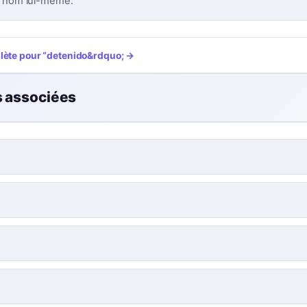
u nom lui-même.
plète pour
“
detenido
&rdquo; →
s associées