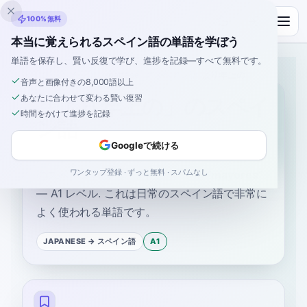
Inklingo
100%無料
本当に覚えられるスペイン語の単語を学ぼう
単語を保存し、賢い反復で学び、進捗を記録—すべて無料です。
ホーム
›
スペイン語
›
Japanese
→ スペイン語
›
より年上の
音声と画像付きの8,000語以上
あなたに合わせて変わる賢い復習
「より年上の」のスペイ
時間をかけて進捗を記録
ン語
Googleで続ける
ワンタップ登録 · ずっと無料 · スパムなし
のスペイン語は
“
より年上の
”
です
“
mayores
”
—
A1
レベル
.
これは日常のスペイン語で非常に
よく使われる単語です。
JAPANESE
→ スペイン語
A1