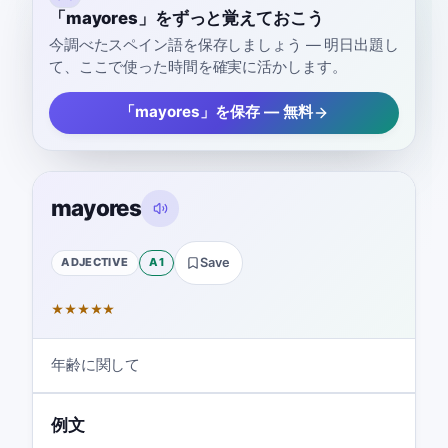
「mayores」をずっと覚えておこう
今調べたスペイン語を保存しましょう — 明日出題し
て、ここで使った時間を確実に活かします。
「mayores」を保存 — 無料
mayores
ADJECTIVE
A1
Save
★
★
★
★
★
年齢に関して
例文