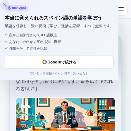
Inklingo
100%無料
本当に覚えられるスペイン語の単語を学ぼう
単語を保存し、賢い反復で学び、進捗を記録—すべて無料です。
ホーム
›
スペイン語
›
Japanese
→ スペイン語
›
上司
音声と画像付きの8,000語以上
あなたに合わせて変わる賢い復習
「上司」のスペイン語
時間をかけて進捗を記録
Googleで続ける
の最も一般的なスペイン語は
“
上司
”
です
“
jefe
”
—
男性の上司、または性別を特定しない一般的
ワンタップ登録 · ずっと無料 · スパムなし
な上司を指す場合に使います。最も広く使われ
る表現です。
.
jefe
A2
男性の上司、または性別を特定しない一般的な
上司を指す場合に使います。最も広く使われる
表現です。