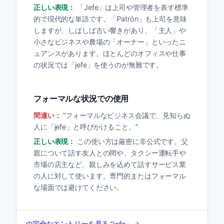
正しい表現：
「Jefe」は上司や管理者を表す標準
的で現代的な単語です。「Patrón」も上司を意味
しますが、しばしば古い響きがあり、「主人」や
小さなビジネスや農場の「オーナー」といったニ
ュアンスがあります。ほとんどのオフィスや仕事
の状況では「jefe」を使うのが無難です。
フォーマルな状況での使用
間違い：
“
フォーマルなビジネス会議で、見知らぬ
人に「jefe」と呼びかけること。
”
正しい表現：
この使い方は厳密に非公式です。父
親について話す友人との間や、タクシー運転手や
市場の店主など、親しみを込めて話すサービス業
の人に対して使います。専門的またはフォーマル
な場面では避けてください。
の完全なエントリーを見る
“
jefe
」 →