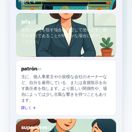
詳しく →
jefa
A2
女性の上司を指す場合に限定して使います。相
手が女性であることが明らかな場合に使用して
ください。
詳しく →
patrón
A1
主に、個人事業主や小規模な会社のオーナーな
ど、自分を雇用している、または直接指示を出
す責任者を指します。より親しい関係性や、場
合によっては少し古風な響きを持つこともあり
ます。
詳しく →
superiores
B2