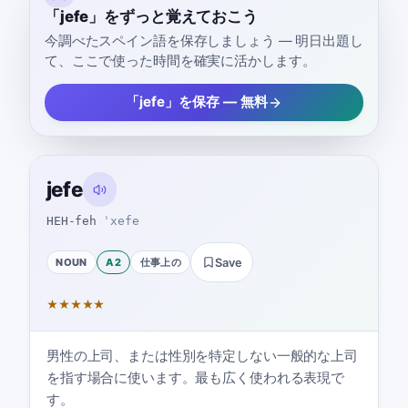
「jefe」をずっと覚えておこう
今調べたスペイン語を保存しましょう — 明日出題し
て、ここで使った時間を確実に活かします。
「jefe」を保存 — 無料
jefe
HEH-feh
ˈxefe
NOUN
A2
仕事上の
Save
★
★
★
★
★
男性の上司、または性別を特定しない一般的な上司
を指す場合に使います。最も広く使われる表現で
す。