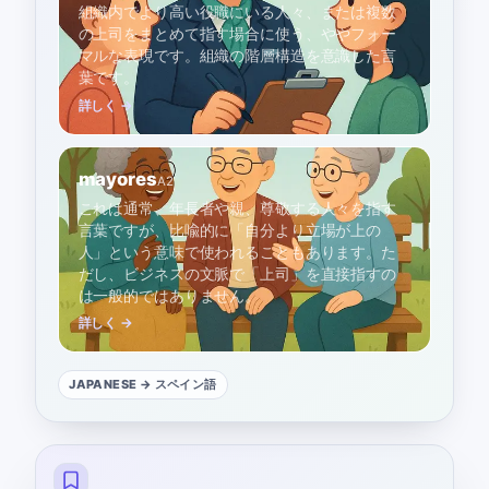
組織内でより高い役職にいる人々、または複数
の上司をまとめて指す場合に使う、ややフォー
マルな表現です。組織の階層構造を意識した言
葉です。
詳しく →
mayores
A2
これは通常、年長者や親、尊敬する人々を指す
言葉ですが、比喩的に「自分より立場が上の
人」という意味で使われることもあります。た
だし、ビジネスの文脈で「上司」を直接指すの
は一般的ではありません。
詳しく →
JAPANESE
→ スペイン語