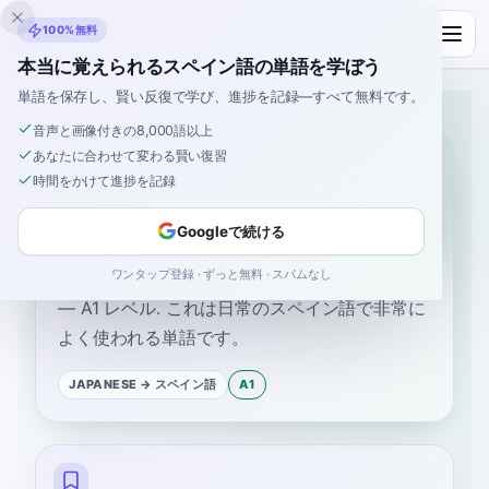
Inklingo
100%無料
本当に覚えられるスペイン語の単語を学ぼう
単語を保存し、賢い反復で学び、進捗を記録—すべて無料です。
ホーム
›
スペイン語
›
Japanese
→ スペイン語
›
より重要な
音声と画像付きの8,000語以上
あなたに合わせて変わる賢い復習
「より重要な」のスペイ
時間をかけて進捗を記録
ン語
Googleで続ける
ワンタップ登録 · ずっと無料 · スパムなし
のスペイン語は
“
より重要な
”
です
“
mayores
”
—
A1
レベル
.
これは日常のスペイン語で非常に
よく使われる単語です。
JAPANESE
→ スペイン語
A1