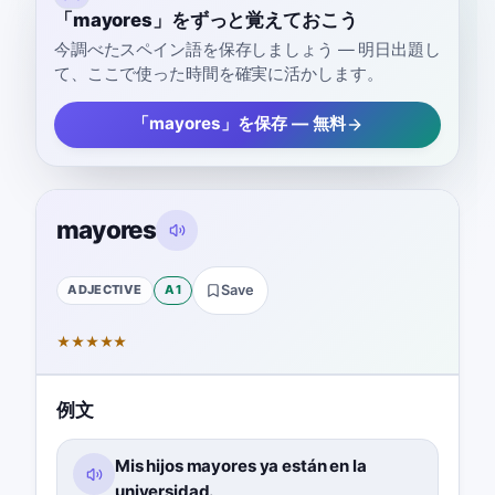
「mayores」をずっと覚えておこう
今調べたスペイン語を保存しましょう — 明日出題し
て、ここで使った時間を確実に活かします。
「mayores」を保存 — 無料
mayores
ADJECTIVE
A1
Save
★
★
★
★
★
例文
Mis hijos mayores ya están en la
universidad.