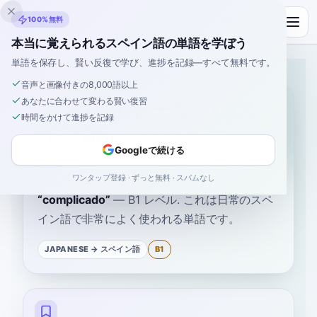
Inklingo
100%無料
本当に覚えられるスペイン語の単語を学ぼう
単語を保存し、賢い反復で学び、進捗を記録—すべて無料です。
ホーム
›
スペイン語
›
Japanese
→ スペイン語
›
トリッキーな
音声と画像付きの8,000語以上
あなたに合わせて変わる賢い復習
「トリッキーな」のスペ
時間をかけて進捗を記録
イン語
Googleで続ける
ワンタップ登録 · ずっと無料 · スパムなし
のスペイン語は
“
トリッキーな
”
です
“
complicado
”
—
B1
レベル
.
これは日常のスペ
イン語で非常によく使われる単語です。
JAPANESE
→ スペイン語
B1