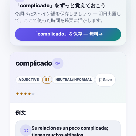
「complicado」をずっと覚えておこう
今調べたスペイン語を保存しましょう — 明日出題し
て、ここで使った時間を確実に活かします。
「complicado」を保存 — 無料
complicado
ADJECTIVE
B1
NEUTRAL/INFORMAL
Save
★
★
★
★
★
例文
Su relación es un poco complicada;
tienen muchos altibajos.