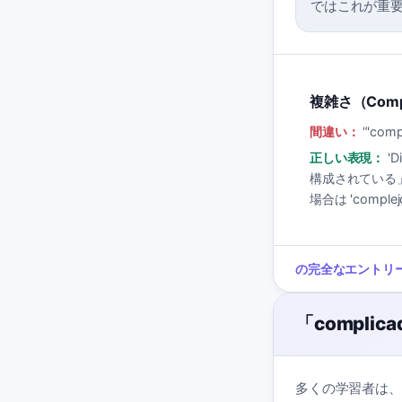
ではこれが重
複雑さ（Compl
間違い：
“
'com
正しい表現：
'
構成されている
場合は 'compl
の完全なエントリ
「complic
多くの学習者は、「