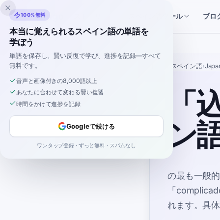
Inklingo
100%無料
ブロ
ストーリー
スペイン語ツール
本当に覚えられるスペイン語の単語を
学ぼう
単語を保存し、賢い反復で学び、進捗を記録—すべて
無料です。
ホーム
›
スペイン語
›
Japa
音声と画像付きの8,000語以上
「
あなたに合わせて変わる賢い復習
時間をかけて進捗を記録
ン
Googleで続ける
ワンタップ登録 · ずっと無料 · スパムなし
の最も一般
「compl
れます。具