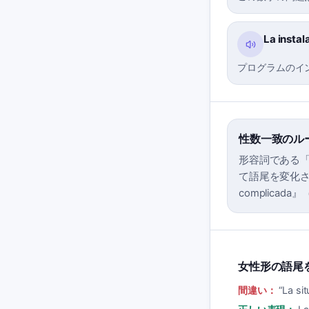
La insta
プログラムのイ
性数一致のル
形容詞である「
て語尾を変化させる
complicad
女性形の語尾
間違い：
“
La si