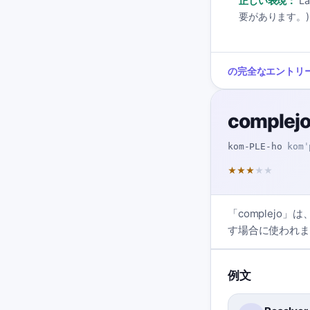
正しい表現：
L
要があります。)
の完全なエントリ
complej
kom-PLE-ho
komˈ
★
★
★
★
★
「complej
す場合に使われま
例文