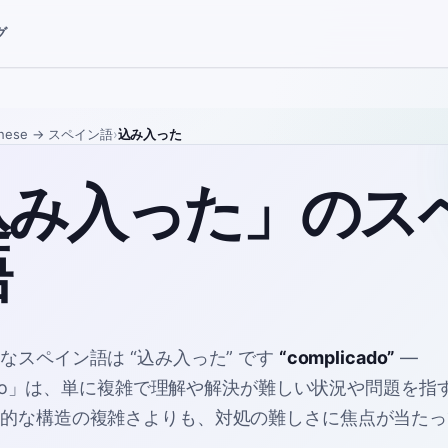
グ
nese
→ スペイン語
›
込み入った
込み入った」のス
語
的なスペイン語は
“
込み入った
”
です
“
complicado
”
—
icado」は、単に複雑で理解や解決が難しい状況や問題を
体的な構造の複雑さよりも、対処の難しさに焦点が当たっ