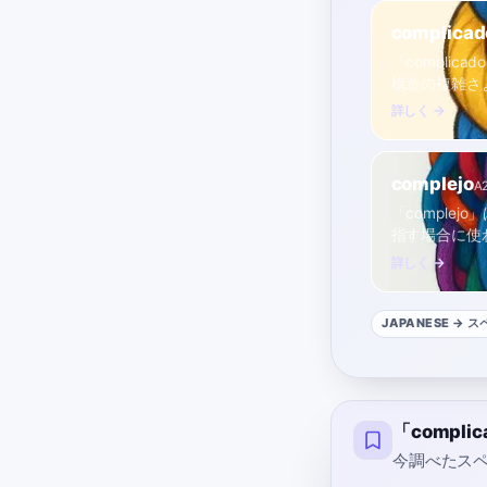
complicad
「compli
構造の複雑さ
詳しく →
complejo
A
「compl
指す場合に使
詳しく →
JAPANESE
→ ス
「compl
今調べたスペ