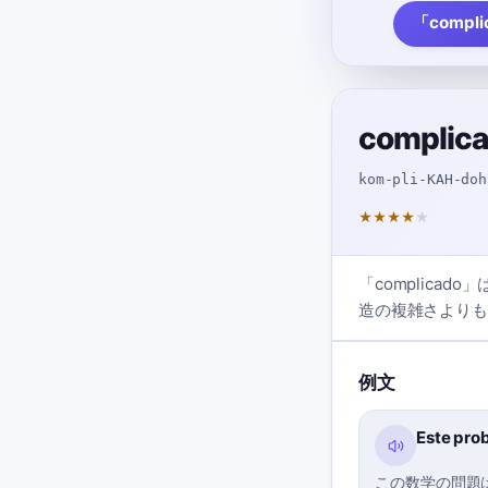
「compl
complic
kom-pli-KAH-doh
★
★
★
★
★
「complic
造の複雑さよりも
例文
Este pro
この数学の問題