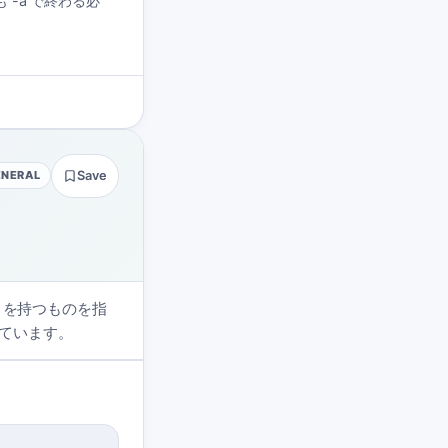
容詞も -a で終わる必
ENERAL
Save
さを持つものを指
ています。