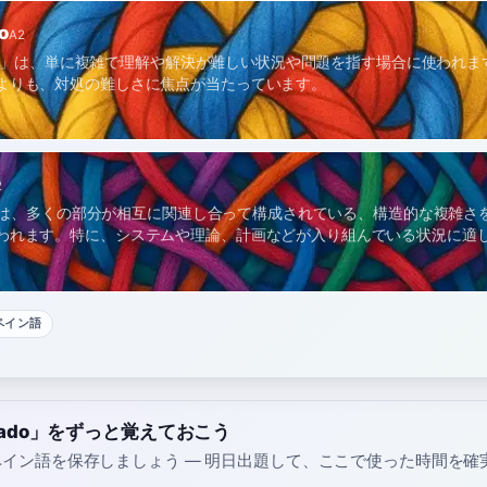
o
A2
cado」は、単に複雑で理解や解決が難しい状況や問題を指す場合に使われ
よりも、対処の難しさに焦点が当たっています。
2
ejo」は、多くの部分が相互に関連し合って構成されている、構造的な複雑さ
われます。特に、システムや理論、計画などが入り組んでいる状況に適
ペイン語
icado」をずっと覚えておこう
イン語を保存しましょう — 明日出題して、ここで使った時間を確