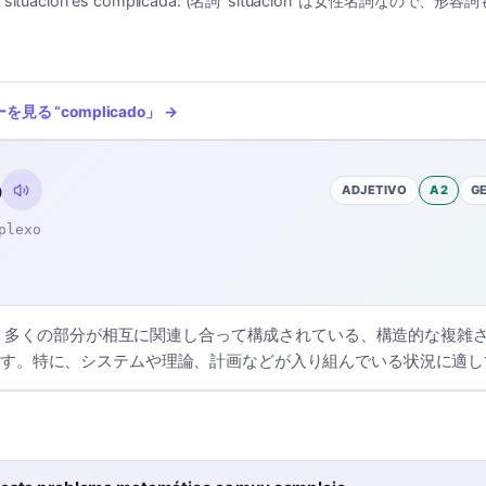
a situación es complicada. (名詞 'situación' は女性名詞なので、形
ーを見る
“
complicado
」 →
o
ADJETIVO
A2
G
plexo
o」は、多くの部分が相互に関連し合って構成されている、構造的な複雑
す。特に、システムや理論、計画などが入り組んでいる状況に適し