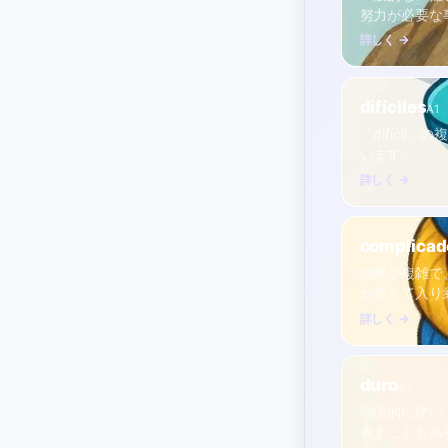
努力が必要な
詳しく →
difíciles
A1
「difíci
います。
詳しく →
complicad
物事が複雑で
が多くて入り
詳しく →
duro
A1
物理的に硬い
表すこともあ