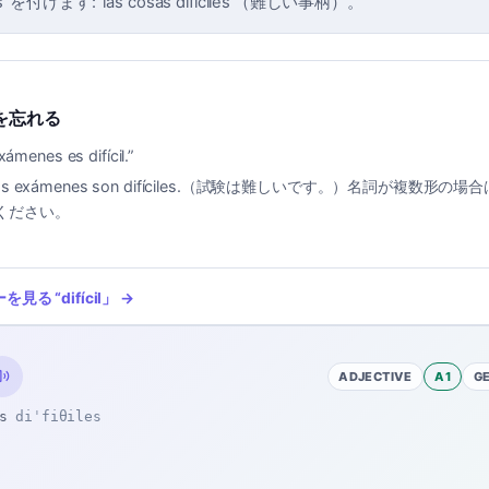
 を付けます: 'las cosas difíciles'（難しい事柄）。
を忘れる
xámenes es difícil.
”
os exámenes son difíciles.（試験は難しいです。）名詞が複数形の場合
ください。
ーを見る
“
difícil
」 →
ADJECTIVE
A1
G
s
diˈfiθiles