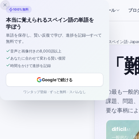
Inklingo
100%無料
ブロ
ストーリー
スペイン語ツール
本当に覚えられるスペイン語の単語を
学ぼう
単語を保存し、賢い反復で学び、進捗を記録—すべて
無料です。
ホーム
›
スペイン語
›
Japa
音声と画像付きの8,000語以上
「
あなたに合わせて変わる賢い復習
時間をかけて進捗を記録
Googleで続ける
の最も一般
ワンタップ登録 · ずっと無料 · スパムなし
課題、問題
要な事柄に
difícil
A1
一般的な「難