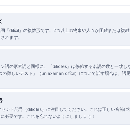
て
詞「difícil」の複数形です。2つ以上の物事や人々が困難または複
用されます。
ン語の形容詞と同様に、「difíciles」は修飾する名詞の数と一致
の難しいテスト」（un examen difícil）について話す場合は、語
号
クセント記号（difíciles）に注目してください。これは正しい音節
めに必要です。これを忘れないようにしましょう！