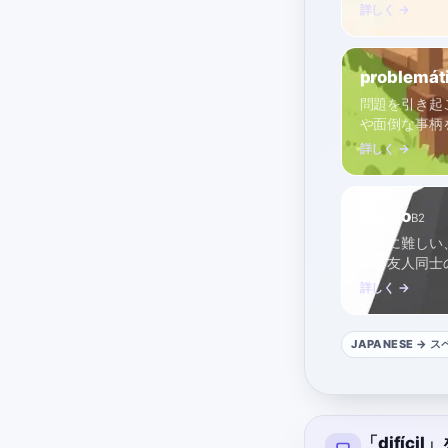
詳しく →
problemát
問題を引き起
や面倒な事柄
詳しく →
jodido
B2
非常に難しい
す。友人同士
詳しく →
JAPANESE
→ ス
「difíc