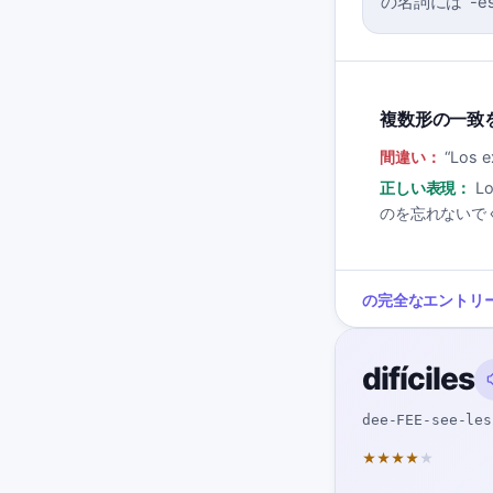
の名詞には '-es'
複数形の一致
間違い：
“
Los e
正しい表現：
L
のを忘れないで
の完全なエントリ
difíciles
dee-FEE-see-les
★
★
★
★
★