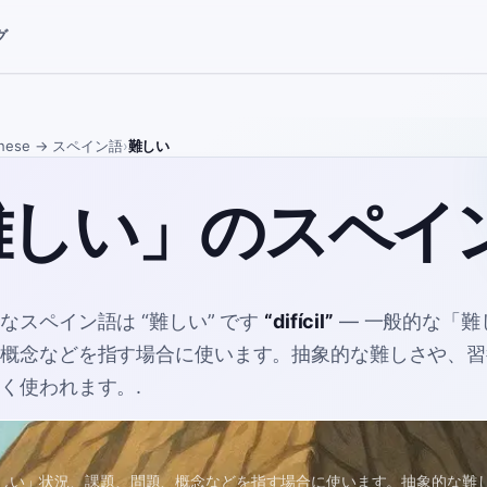
グ
nese
→ スペイン語
›
難しい
難しい」のスペイ
的なスペイン語は
“
難しい
”
です
“
difícil
”
—
一般的な「難
、概念などを指す場合に使います。抽象的な難しさや、習
よく使われます。
.
しい」状況、課題、問題、概念などを指す場合に使います。抽象的な難