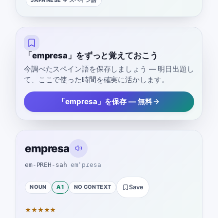
JAPANESE
→ スペイン語
「empresa」をずっと覚えておこう
今調べたスペイン語を保存しましょう — 明日出題し
て、ここで使った時間を確実に活かします。
「empresa」を保存 — 無料
empresa
em-PREH-sah
emˈpɾesa
NOUN
A1
NO CONTEXT
Save
★
★
★
★
★