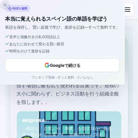
Inklingo
100%無料
本当に覚えられるスペイン語の単語を学ぼう
単語を保存し、賢い反復で学び、進捗を記録—すべて無料です。
ホーム
›
スペイン語
›
Japanese
→ スペイン語
›
企業
音声と画像付きの8,000語以上
あなたに合わせて変わる賢い復習
「企業」のスペイン語
時間をかけて進捗を記録
Googleで続ける
の最も一般的なスペイン語は
“
企業
”
です
“
empresa
”
—
一般的な「企業」や「事業」を
ワンタップ登録 · ずっと無料 · スパムなし
指す場合に最も広く使われる言葉です。規模の
大小に関わらず、ビジネス活動を行う組織全般
を指します。
.
empresa
A1
一般的な「企業」や「事業」を指す場合に最も
広く使われる言葉です。規模の大小に関わら