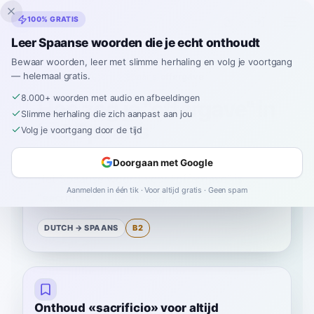
Inklingo
100% GRATIS
Leer Spaanse woorden die je echt onthoudt
Bewaar woorden, leer met slimme herhaling en volg je voortgang
— helemaal gratis.
Home
›
Spaans
›
Dutch
→ Spaans
›
offergave
8.000+ woorden met audio en afbeeldingen
Hoe zeg je "offergave" in
Slimme herhaling die zich aanpast aan jou
het Spaans
Volg je voortgang door de tijd
Doorgaan met Google
Het Spaanse woord voor
“
offergave
”
is
Aanmelden in één tik · Voor altijd gratis · Geen spam
“
sacrificio
”
—
B2
niveau
.
DUTCH
→ SPAANS
B2
Onthoud «sacrificio» voor altijd