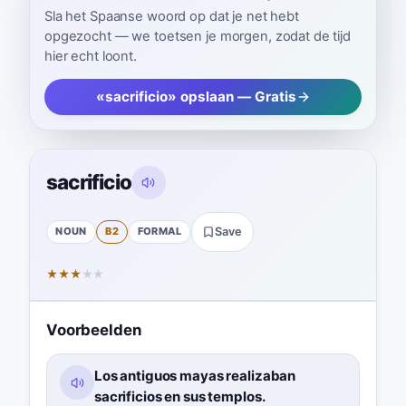
Sla het Spaanse woord op dat je net hebt
opgezocht — we toetsen je morgen, zodat de tijd
hier echt loont.
«sacrificio» opslaan — Gratis
sacrificio
NOUN
B2
FORMAL
Save
★
★
★
★
★
Voorbeelden
Los antiguos mayas realizaban
sacrificios en sus templos.