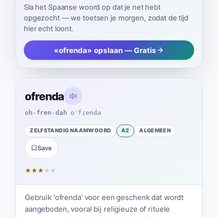
Sla het Spaanse woord op dat je net hebt
opgezocht — we toetsen je morgen, zodat de tijd
hier echt loont.
«ofrenda» opslaan — Gratis
ofrenda
oh-fren-dah
oˈfɾenda
ZELFSTANDIG NAAMWOORD
A2
ALGEMEEN
Save
★
★
★
★
★
Gebruik 'ofrenda' voor een geschenk dat wordt
aangeboden, vooral bij religieuze of rituele