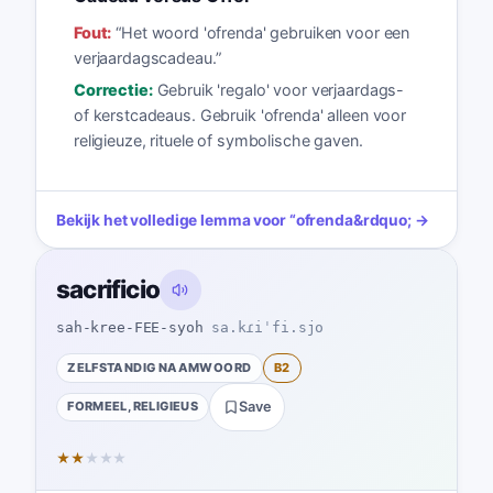
Fout:
“
Het woord 'ofrenda' gebruiken voor een
verjaardagscadeau.
”
Correctie:
Gebruik 'regalo' voor verjaardags-
of kerstcadeaus. Gebruik 'ofrenda' alleen voor
religieuze, rituele of symbolische gaven.
Bekijk het volledige lemma voor
“
ofrenda
&rdquo; →
sacrificio
sah-kree-FEE-syoh
sa.kɾiˈfi.sjo
ZELFSTANDIG NAAMWOORD
B2
FORMEEL, RELIGIEUS
Save
★
★
★
★
★