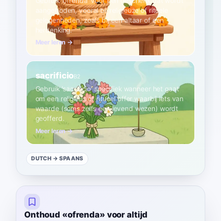
Gebruik 'ofrenda' voor een geschenk dat wordt
aangeboden, vooral bij religieuze of rituele
gelegenheden, zoals bij een altaar of een
herdenking.
Meer leren →
sacrificio
B2
Gebruik 'sacrificio' specifiek wanneer het gaat
om een religieus of ritueel offer waarbij iets van
waarde (soms zelfs een levend wezen) wordt
geofferd.
Meer leren →
DUTCH
→ SPAANS
Onthoud «ofrenda» voor altijd