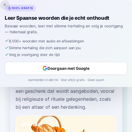
Inklingo
100% GRATIS
Leer Spaanse woorden die je echt onthoudt
Bewaar woorden, leer met slimme herhaling en volg je voortgang
— helemaal gratis.
Home
›
Spaans
›
Dutch
→ Spaans
›
offer
8.000+ woorden met audio en afbeeldingen
Hoe zeg je "offer" in het
Slimme herhaling die zich aanpast aan jou
Spaans
Volg je voortgang door de tijd
Doorgaan met Google
Het meest gebruikte Spaanse woord voor
Aanmelden in één tik · Voor altijd gratis · Geen spam
“
offer
”
is
“
ofrenda
”
—
gebruik 'ofrenda' voor
een geschenk dat wordt aangeboden, vooral
bij religieuze of rituele gelegenheden, zoals
bij een altaar of een herdenking
.
ofrenda
A2