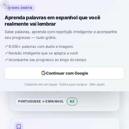
Inklingo
100% GRÁTIS
Aprenda palavras em espanhol que você
realmente vai lembrar
Início
›
Espanhol
›
Portuguese
→ espanhol
›
livrar-se
Salve palavras, aprenda com repetição inteligente e acompanhe
seu progresso — tudo grátis.
Como se diz "livrar-se"
8.000+ palavras com áudio e imagens
em espanhol
Revisão inteligente que se adapta a você
Acompanhe seu progresso ao longo do tempo
A palavra espanhola para
“
livrar-se
”
é
Continuar com Google
“
escapar
”
—
A2
nível
.
Esta é uma palavra
Cadastro em um toque · Grátis para sempre · Sem spam
muito comum no espanhol do dia a dia.
PORTUGUESE
→ ESPANHOL
A2