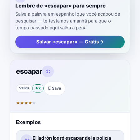
Lembre de «escapar» para sempre
Salve a palavra em espanhol que você acabou de
pesquisar — te testamos amanhã para que o
tempo passado aqui valha a pena.
Salvar «escapar» — Grátis
escapar
VERB
A2
Save
★
★
★
★
★
Exemplos
El ladrón logró escapar de la policía