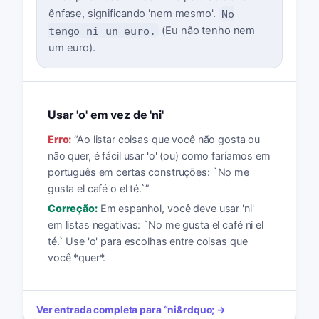
ênfase, significando 'nem mesmo'.
No
tengo ni un euro.
(Eu não tenho nem
um euro).
Usar 'o' em vez de 'ni'
Erro:
“
Ao listar coisas que você não gosta ou
não quer, é fácil usar 'o' (ou) como faríamos em
português em certas construções: `No me
gusta el café o el té.`
”
Correção:
Em espanhol, você deve usar 'ni'
em listas negativas: `No me gusta el café ni el
té.` Use 'o' para escolhas entre coisas que
você *quer*.
Ver entrada completa para
“
ni
&rdquo; →