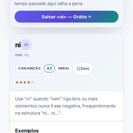
tempo passado aqui valha a pena.
Salvar «ni» — Grátis
ni
nee
ni
CONJUNÇÃO
A2
GERAL
Save
★
★
★
★
★
Use "ni" quando "nem" liga dois ou mais
elementos numa frase negativa, frequentemente
na estrutura "ni... ni...".
Exemplos