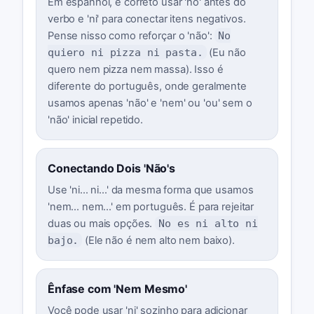
Em espanhol, é correto usar 'no' antes do
verbo e 'ni' para conectar itens negativos.
Pense nisso como reforçar o 'não':
No
quiero ni pizza ni pasta.
(Eu não
quero nem pizza nem massa). Isso é
diferente do português, onde geralmente
usamos apenas 'não' e 'nem' ou 'ou' sem o
'não' inicial repetido.
Conectando Dois 'Não's
Use 'ni... ni...' da mesma forma que usamos
'nem... nem...' em português. É para rejeitar
duas ou mais opções.
No es ni alto ni
bajo.
(Ele não é nem alto nem baixo).
Ênfase com 'Nem Mesmo'
Você pode usar 'ni' sozinho para adicionar