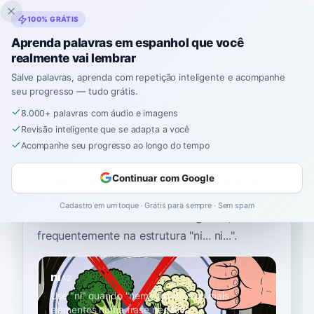
Inklingo
100% GRÁTIS
Aprenda palavras em espanhol que você
realmente vai lembrar
Início
›
Espanhol
›
Portuguese
→ espanhol
›
nem
Salve palavras, aprenda com repetição inteligente e acompanhe
seu progresso — tudo grátis.
Como se diz "nem" em
8.000+ palavras com áudio e imagens
espanhol
Revisão inteligente que se adapta a você
Acompanhe seu progresso ao longo do tempo
A palavra espanhola mais comum para
“
nem
”
Continuar com Google
é
“
ni
”
—
use "ni" quando "nem" liga dois ou
Cadastro em um toque · Grátis para sempre · Sem spam
mais elementos numa frase negativa,
frequentemente na estrutura "ni... ni..."
.
ni
A2
Use "ni" quando "nem" liga dois ou mais
elementos numa frase negativa,