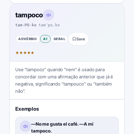
tampoco
tam-PO-ko
tamˈpo.ko
ADVÉRBIO
A1
GERAL
Save
★
★
★
★
★
Use "tampoco" quando "nem" é usado para
concordar com uma afirmação anterior que já é
negativa, significando "tampouco" ou "também
não".
Exemplos
—No me gusta el café. —A mí
tampoco.