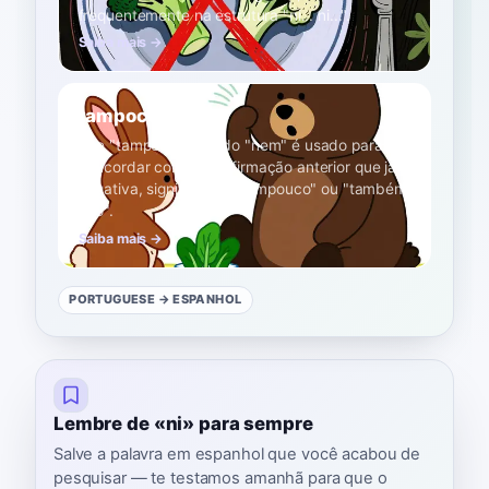
frequentemente na estrutura "ni... ni...".
Saiba mais →
tampoco
A1
Use "tampoco" quando "nem" é usado para
concordar com uma afirmação anterior que já é
negativa, significando "tampouco" ou "também
não".
Saiba mais →
PORTUGUESE
→ ESPANHOL
Lembre de «ni» para sempre
Salve a palavra em espanhol que você acabou de
pesquisar — te testamos amanhã para que o