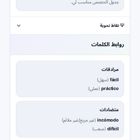
جدول الحصص مناسب لي.
💡 نقاط نحوية
روابط الكلمات
مرادفات
fácil
(
سهل
)
práctico
(
عملي
)
متضادات
incómodo
(
غير مريح/غير ملائم
)
difícil
(
صعب
)