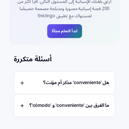
ارتقِ بلغتك الإسبانية إلى المستوى التالي. اقرأ أكثر من
200 قصة إسبانية مصورة ومدبلجة مصممة خصيصًا
لمستواك مع تطبيق Inklingo!
ابدأ التعلم مجانًا
أسئلة متكررة
هل 'conveniente' مذكر أم مؤنث؟
ما الفرق بين 'conveniente' و 'cómodo'؟