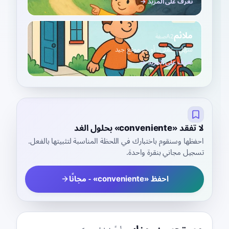
تعرف على المزيد →
ملائم
A2
صفة
سهل، عملي، أو ذو موقع جيد
تعرف على المزيد →
لا تفقد «conveniente» بحلول الغد
احفظها وسنقوم باختبارك في اللحظة المناسبة لتثبيتها بالفعل.
تسجيل مجاني بنقرة واحدة.
احفظ «conveniente» - مجانًا