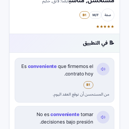
مستحسن
,
مناسب
أيضًا:
لائق
,
حكيم
B1
M/F
صفة
★
★
★
★
★
📝 في التطبيق
Es
conveniente
que firmemos el
contrato hoy.
B1
من المستحسن أن نوقع العقد اليوم.
No es
conveniente
tomar
decisiones bajo presión.