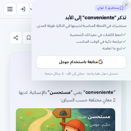
Inklingo
يستغرق 3 ثوانٍ
تذكر "conveniente" إلى الأبد
سنختبرك في اللحظة المناسبة لتثبيتها في الذاكرة طويلة المدى.
احفظ الكلمات في مفرداتك الشخصية
قاموس
مراجعة ذكية في الوقت المناسب
تتبع ما تعلمته
الصفحة الرئيسية
›
الإسبانية
›
قاموس
›
conveniente
conveniente
متابعة باستخدام جوجل
kombeˈnjente
تسجيل دخول بنقرة واحدة · مجاني إلى الأبد · لا رسائل مزعجة
kohn-veh-nee-EN-teh
“
conveniente
”
يعني
“
مستحسن
”
بالإسبانية
. لديها
2 معانٍ مختلفة حسب السياق:
مستحسن
B1
صفة
حكيم، موصى به