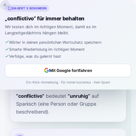
Inklingo
DAUERT 3 SEKUNDEN
„conflictivo“ für immer behalten
Wir testen dich im richtigen Moment, damit es im
Langzeitgedächtnis hängen bleibt.
Wörterbuch
Wörter in deinen persönlichen Wortschatz speichern
Smarte Wiederholung im richtigen Moment
Startseite
›
Spanisch
›
Wörterbuch
›
conflictivo
Verfolge, was du gelernt hast
conflictivo
Mit Google fortfahren
con-fleek-TEE-bo
koɱfliɣˈtiβo
Ein-Klick-Anmeldung · Für immer kostenlos · Kein Spam
“
conflictivo
”
bedeutet
“
unruhig
”
auf
Spanisch
(eine Person oder Gruppe
beschreibend).