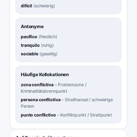
difícil
(
schwierig
)
Antonyme
pacífico
(
friedlich
)
tranquilo
(
ruhig
)
sociable
(
gesellig
)
Häufige Kollokationen
zona conflictiva
–
Problemzone /
Kriminalitätsbrennpunkt
persona conflictiva
–
Streithansel / schwierige
Person
punto conflictivo
–
Konfliktpunkt / Streitpunkt