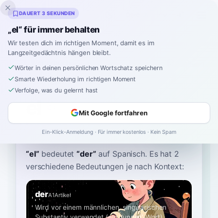
Inklingo
DAUERT 3 SEKUNDEN
„el“ für immer behalten
Wir testen dich im richtigen Moment, damit es im
Langzeitgedächtnis hängen bleibt.
Wörterbuch
Wörter in deinen persönlichen Wortschatz speichern
Smarte Wiederholung im richtigen Moment
Startseite
›
Spanisch
›
Wörterbuch
›
el
Verfolge, was du gelernt hast
el
Mit Google fortfahren
el
el
Ein-Klick-Anmeldung · Für immer kostenlos · Kein Spam
“
el
”
bedeutet
“
der
”
auf Spanisch
. Es hat 2
verschiedene Bedeutungen je nach Kontext:
der
A1
Artikel
Wird vor einem männlichen, singularischen
Substantiv verwendet (ein 'Jungen'-Wort)