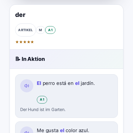
der
M
A1
ARTIKEL
★
★
★
★
★
📝 In Aktion
El
perro está en
el
jardín.
A1
Der Hund ist im Garten.
Me gusta
el
color azul.