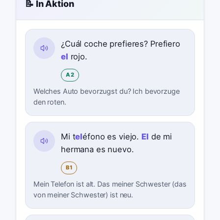
📝 In Aktion
¿Cuál coche prefieres? Prefiero
el
rojo.
A2
Welches Auto bevorzugst du? Ich bevorzuge
den roten.
Mi t
el
éfono es viejo.
El
de mi
hermana es nuevo.
B1
Mein Telefon ist alt. Das meiner Schwester (das
von meiner Schwester) ist neu.