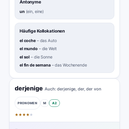
Antonyme
un
(
ein, eine
)
Häufige Kollokationen
el coche
–
das Auto
el mundo
–
die Welt
el sol
–
die Sonne
el fin de semana
–
das Wochenende
derjenige
Auch:
derjenige, der
,
der von
M
A2
PRONOMEN
★
★
★
★
★