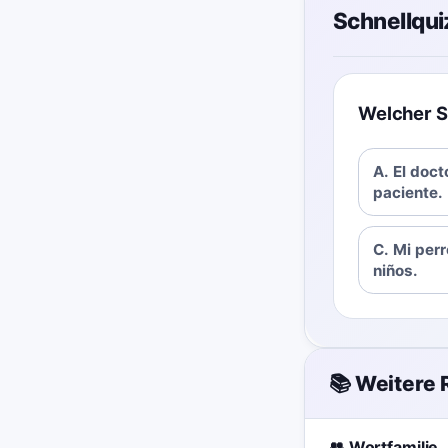
Schnellqui
Welcher S
A. El doct
paciente.
C. Mi perr
niños.
📚 Weitere
👥 Wortfamilie