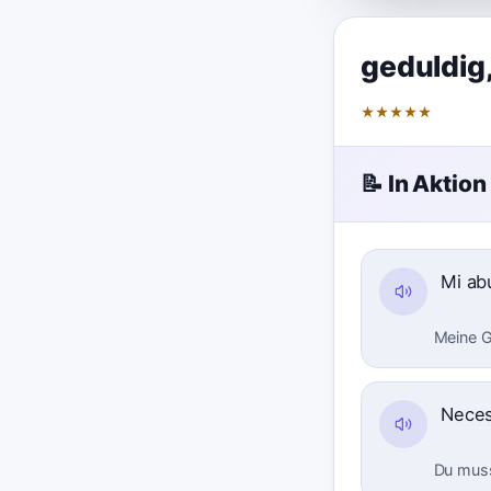
geduldig
★
★
★
★
★
📝 In Aktion
Mi ab
Meine G
Neces
Du muss