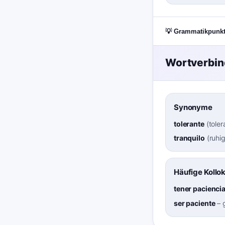
💡 Grammatikpunk
Wortverbi
Synonyme
tolerante
(
toler
tranquilo
(
ruhi
Häufige Kollo
tener pacienci
ser paciente
–