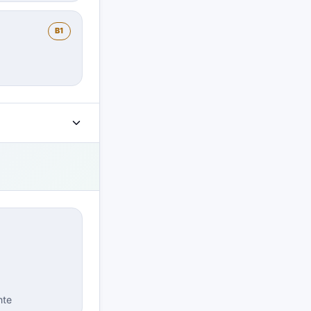
B1
hte