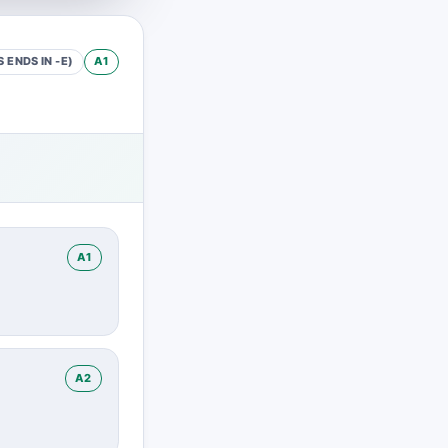
 ENDS IN -E)
A1
A1
A2