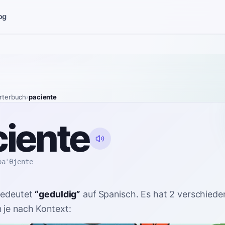
og
rterbuch
›
paciente
iente
paˈθjente
edeutet
“
geduldig
”
auf Spanisch
. Es hat 2 verschiede
je nach Kontext: