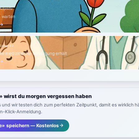
Adjektiv
u warten
 →
bstantiv
die medizinische Versorgung erhält
 →
» wirst du morgen vergessen haben
 und wir testen dich zum perfekten Zeitpunkt, damit es wirklich h
in-Klick-Anmeldung.
e» speichern — Kostenlos