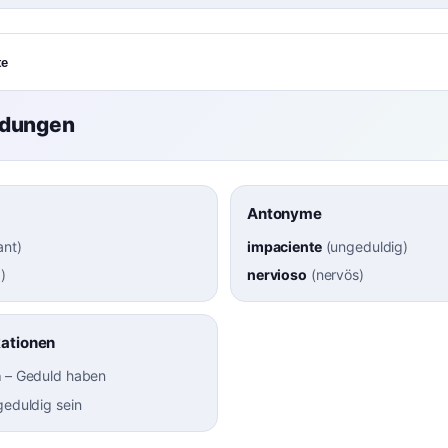
te
ndungen
Antonyme
ant
)
impaciente
(
ungeduldig
)
g
)
nervioso
(
nervös
)
kationen
a
–
Geduld haben
geduldig sein