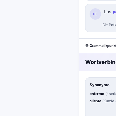
Los
p
Die Pat
💡 Grammatikpunk
Wortverbi
Synonyme
enfermo
(
krank
cliente
(
Kunde 