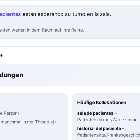
aciente
s están esperando su turno en la sala.
ienten warten in dem Raum auf ihre Reihe.
te
ndungen
Häufige Kollokationen
e Person
)
sala de pacientes
–
Patientenzimmer/Wartezimmer
(manchmal in der Therapie)
)
historial del paciente
–
Patientenakte/Krankengeschic