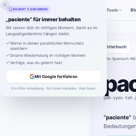
Inklingo
DAUERT 3 SEKUNDEN
Bl
Geschichten
Spanische Tools
„paciente“ für immer behalten
Wir testen dich im richtigen Moment, damit es im
Langzeitgedächtnis hängen bleibt.
Wörter in deinen persönlichen Wortschatz
Wörterbuch
speichern
Smarte Wiederholung im richtigen Moment
Startseite
›
Spanisch
›
Wö
Verfolge, was du gelernt hast
pac
Mit Google fortfahren
Ein-Klick-Anmeldung · Für immer kostenlos · Kein Spam
pah-syen-teh
“
paciente
”
b
Bedeutungen 