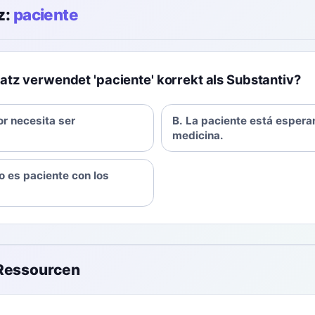
z:
paciente
atz verwendet 'paciente' korrekt als Substantiv?
or necesita ser
B. La paciente está espera
medicina.
o es paciente con los
 Ressourcen