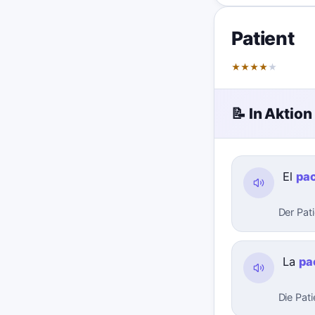
Patient
★
★
★
★
★
📝 In Aktion
El
pac
Der Pat
La
pa
Die Pat