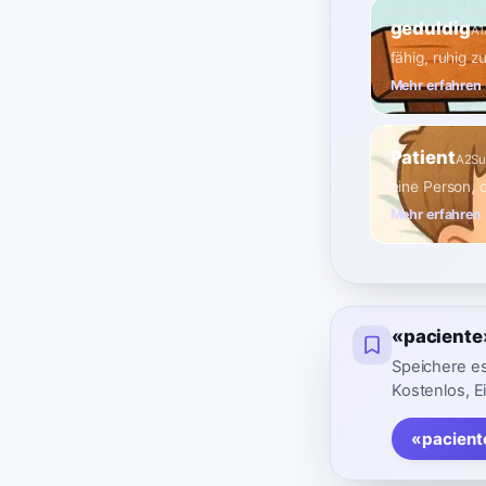
geduldig
A1
fähig, ruhig z
Mehr erfahren
Patient
A2
Su
eine Person, 
Mehr erfahren
«paciente
Speichere es
Kostenlos, E
«pacient