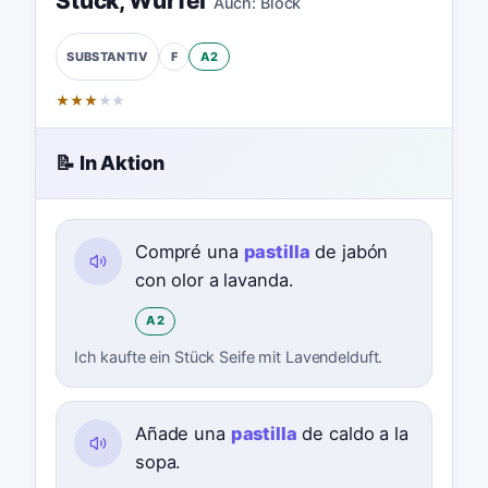
Stück
,
Würfel
Auch:
Block
F
A2
SUBSTANTIV
★
★
★
★
★
📝 In Aktion
Compré una
pastilla
de jabón
con olor a lavanda.
A2
Ich kaufte ein Stück Seife mit Lavendelduft.
Añade una
pastilla
de caldo a la
sopa.