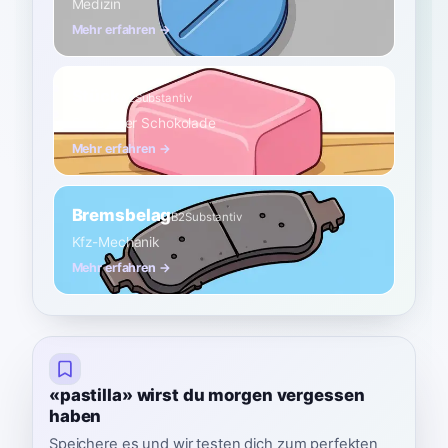
Medizin
Mehr erfahren →
Stück
A2
Substantiv
Seife oder Schokolade
Mehr erfahren →
Bremsbelag
B2
Substantiv
Kfz-Mechanik
Mehr erfahren →
«pastilla» wirst du morgen vergessen
haben
Speichere es und wir testen dich zum perfekten