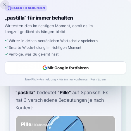
Inklingo
DAUERT 3 SEKUNDEN
„pastilla“ für immer behalten
Wir testen dich im richtigen Moment, damit es im
Langzeitgedächtnis hängen bleibt.
Wörterbuch
Wörter in deinen persönlichen Wortschatz speichern
Smarte Wiederholung im richtigen Moment
Startseite
›
Spanisch
›
Wörterbuch
›
pastilla
Verfolge, was du gelernt hast
pastilla
Mit Google fortfahren
pas-TEE-yah
pasˈtiʝa
Ein-Klick-Anmeldung · Für immer kostenlos · Kein Spam
“
pastilla
”
bedeutet
“
Pille
”
auf Spanisch
. Es
hat 3 verschiedene Bedeutungen je nach
Kontext:
Pille
A1
Substantiv