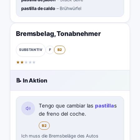
pastilla de caldo
–
Brühwürfel
Bremsbelag
,
Tonabnehmer
F
B2
SUBSTANTIV
★
★
★
★
★
📝 In Aktion
Tengo que cambiar las
pastilla
s
de freno del coche.
B2
Ich muss die Bremsbeläge des Autos