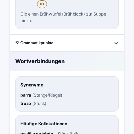
B1
Gib einen Brühwürfel (Brühblock) zur Suppe
hinzu.
💡 Grammatikpunkte
Wortverbindungen
Synonyme
barra
(
Stange/Riegel
)
trozo
(
Stück
)
Häufige Kollokationen
pastilla de jabón
–
Stück Seife