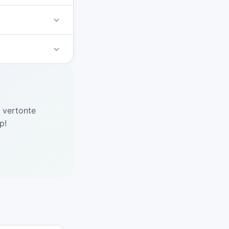
d vertonte
p!