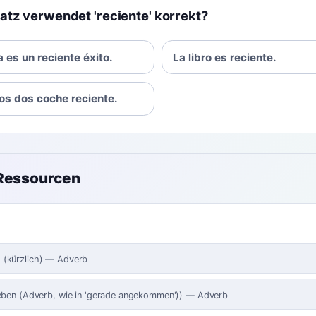
atz verwendet 'reciente' korrekt?
a es un reciente éxito.
La libro es reciente.
s dos coche reciente.
 Ressourcen
(
kürzlich
)
—
Adverb
eben (Adverb, wie in 'gerade angekommen')
)
—
Adverb