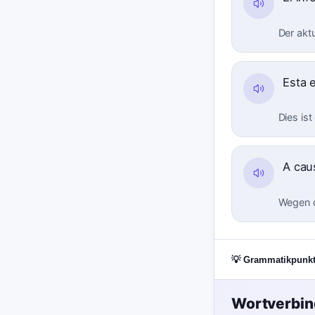
Der aktu
Esta 
Dies is
A cau
Wegen d
💡 Grammatikpunk
Wortverbi