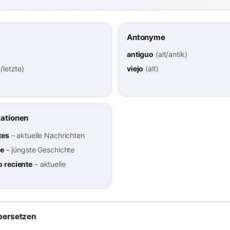
Antonyme
antiguo
(
alt/antik
)
/letzte
)
viejo
(
alt
)
kationen
tes
–
aktuelle Nachrichten
te
–
jüngste Geschichte
 reciente
–
aktuelle
bersetzen