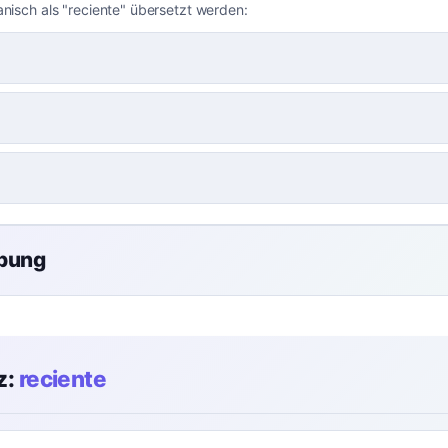
anisch als "reciente" übersetzt werden:
übung
z:
reciente