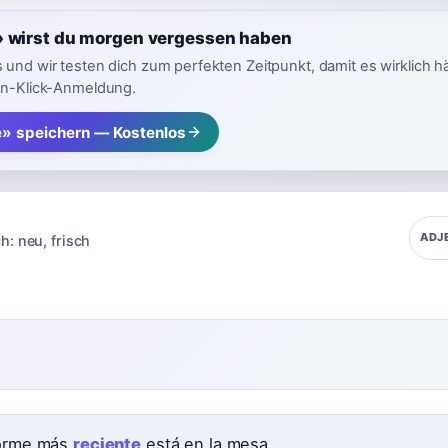
» wirst du morgen vergessen haben
 und wir testen dich zum perfekten Zeitpunkt, damit es wirklich h
in-Klick-Anmeldung.
e» speichern — Kostenlos
ADJ
h:
neu
,
frisch
forme más
reciente
está en la mesa.