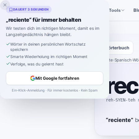
Inklingo
DAUERT 3 SEKUNDEN
Bl
Geschichten
Spanische Tools
„reciente“ für immer behalten
Wir testen dich im richtigen Moment, damit es im
Langzeitgedächtnis hängen bleibt.
Wörter in deinen persönlichen Wortschatz
Wörterbuch
speichern
Smarte Wiederholung im richtigen Moment
Startseite
›
Spanisch
›
Wö
Verfolge, was du gelernt hast
rec
Mit Google fortfahren
Ein-Klick-Anmeldung · Für immer kostenlos · Kein Spam
reh-SYEN-teh
“
reciente
”
b