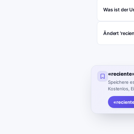
Was ist der U
Ändert 'recie
«reciente
Speichere es
Kostenlos, E
«recient