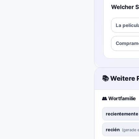
Welcher S
La películ
Compramo
📚 Weitere
👥 Wortfamilie
recientemente
recién
(
gerade 