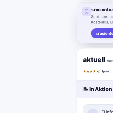
«reciente
Speichere es
Kostenlos, E
«recient
aktuell
Auc
★
★
★
★
★
Spain
📝 In Aktion
El in