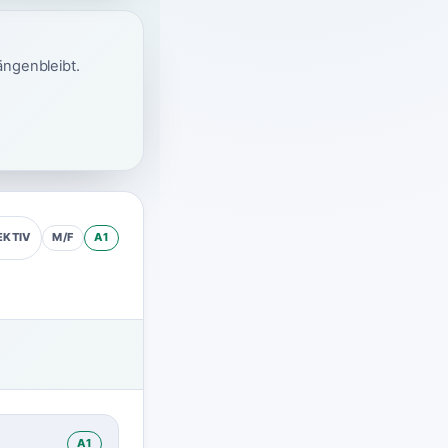
ängenbleibt.
M/F
A1
EKTIV
A1