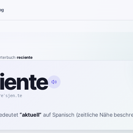
og
rterbuch
›
reciente
iente
reˈsjen.te
edeutet
“
aktuell
”
auf Spanisch
(zeitliche Nähe beschre