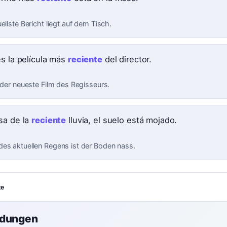
ellste Bericht liegt auf dem Tisch.
es la película más
reciente
del director.
t der neueste Film des Regisseurs.
sa de la
reciente
lluvia, el suelo está mojado.
es aktuellen Regens ist der Boden nass.
te
ndungen