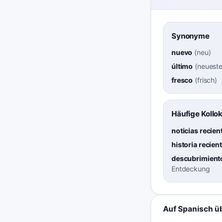
Synonyme
nuevo
(
neu
)
último
(
neueste
fresco
(
frisch
)
Häufige Kollo
noticias recien
historia recien
descubrimiento
Entdeckung
Auf Spanisch ü