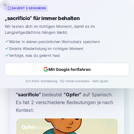
Inklingo
DAUERT 3 SEKUNDEN
„sacrificio“ für immer behalten
Wir testen dich im richtigen Moment, damit es im
Langzeitgedächtnis hängen bleibt.
Wörterbuch
Wörter in deinen persönlichen Wortschatz speichern
Smarte Wiederholung im richtigen Moment
Startseite
›
Spanisch
›
Wörterbuch
›
sacrificio
Verfolge, was du gelernt hast
sacrificio
Mit Google fortfahren
sah-kree-FEE-syoh
sa.kɾiˈfi.sjo
Ein-Klick-Anmeldung · Für immer kostenlos · Kein Spam
“
sacrificio
”
bedeutet
“
Opfer
”
auf Spanisch
.
Es hat 2 verschiedene Bedeutungen je nach
Kontext:
Opfer
A2
Substantiv