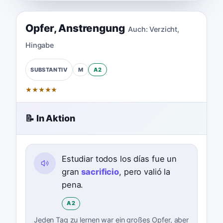
Opfer
,
Anstrengung
Auch:
Verzicht
,
Hingabe
M
A2
SUBSTANTIV
★
★
★
★
★
📝 In Aktion
Estudiar todos los días fue un
gran
sacrificio
, pero valió la
pena.
A2
Jeden Tag zu lernen war ein großes Opfer, aber