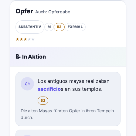
Opfer
Auch:
Opfergabe
M
B2
FORMAL
SUBSTANTIV
★
★
★
★
★
📝 In Aktion
Los antiguos mayas realizaban
sacrificio
s en sus templos.
B2
Die alten Mayas führten Opfer in ihren Tempeln
durch.