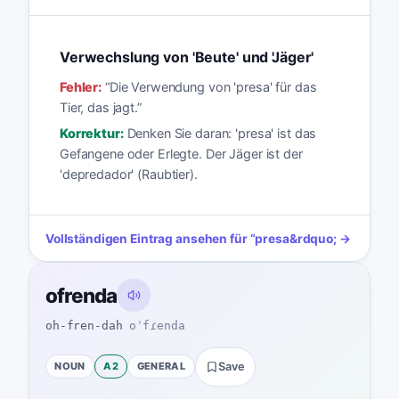
Verwechslung von 'Beute' und 'Jäger'
Fehler:
“
Die Verwendung von 'presa' für das
Tier, das jagt.
”
Korrektur:
Denken Sie daran: 'presa' ist das
Gefangene oder Erlegte. Der Jäger ist der
'depredador' (Raubtier).
Vollständigen Eintrag ansehen für
“
presa
&rdquo; →
ofrenda
oh-fren-dah
oˈfɾenda
NOUN
A2
GENERAL
Save