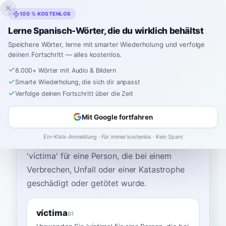
Inklingo
100 % KOSTENLOS
Lerne Spanisch-Wörter, die du wirklich behältst
Speichere Wörter, lerne mit smarter Wiederholung und verfolge
deinen Fortschritt — alles kostenlos.
Startseite
›
Spanisch
›
German
→ Spanisch
›
opfer
8.000+ Wörter mit Audio & Bildern
Wie sagt man "opfer"
Smarte Wiederholung, die sich dir anpasst
auf Spanisch
Verfolge deinen Fortschritt über die Zeit
Mit Google fortfahren
Das gebräuchlichste spanische Wort für
Ein-Klick-Anmeldung · Für immer kostenlos · Kein Spam
“
opfer
”
ist
“
víctima
”
—
verwenden Sie
'víctima' für eine Person, die bei einem
Verbrechen, Unfall oder einer Katastrophe
geschädigt oder getötet wurde
.
víctima
B1