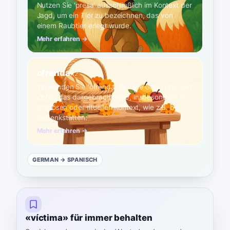
Nutzen Sie 'presa' ausschließlich im Kontext der
Jagd, um ein Tier zu bezeichnen, das von
einem Raubtier erlegt wurde.
Mehr erfahren →
ofrenda
A2
Verwenden Sie 'ofrenda' für eine Gabe oder ein
Opfer, das dargebracht wird, insbesondere im
religiösen oder rituellen Kontext, wie z.B. bei
Gedenkstätten.
Mehr erfahren →
GERMAN
→ SPANISCH
«víctima» für immer behalten