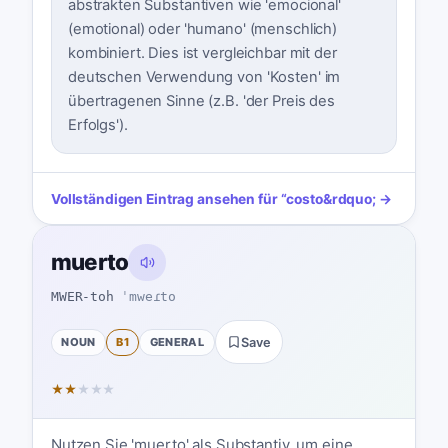
abstrakten Substantiven wie 'emocional'
(emotional) oder 'humano' (menschlich)
kombiniert. Dies ist vergleichbar mit der
deutschen Verwendung von 'Kosten' im
übertragenen Sinne (z.B. 'der Preis des
Erfolgs').
Vollständigen Eintrag ansehen für
“
costo
&rdquo; →
muerto
MWER-toh
ˈmweɾto
NOUN
B1
GENERAL
Save
★
★
★
★
★
Nutzen Sie 'muerto' als Substantiv, um eine