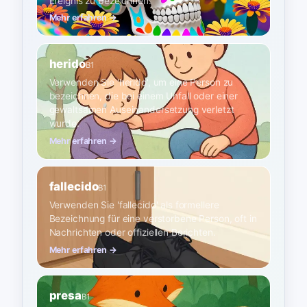
Ereignis zu bezeichnen.
Mehr erfahren →
herido
B1
Verwenden Sie 'herido', um eine Person zu
bezeichnen, die bei einem Unfall oder einer
gewaltsamen Auseinandersetzung verletzt
wurde.
Mehr erfahren →
fallecido
B1
Verwenden Sie 'fallecido' als formellere
Bezeichnung für eine verstorbene Person, oft in
Nachrichten oder offiziellen Berichten.
Mehr erfahren →
presa
B1