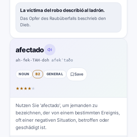
La víctima del robo describió al ladrón.
Das Opfer des Raubüberfalls beschrieb den
Dieb.
afectado
ah-fek-TAH-doh
afekˈtaðo
NOUN
B2
GENERAL
Save
★
★
★
★
★
Nutzen Sie 'afectado', um jemanden zu
bezeichnen, der von einem bestimmten Ereignis,
oft einer negativen Situation, betroffen oder
geschädigt ist.