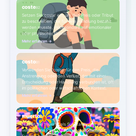
coste
B2
Setzen Sie 'coste' ein, um den Preis oder Tribut
zu beschreiben, der für eine Handlung bezahlt
werden musste, insbesondere auf emotionaler
oder physischer Ebene.
Mehr erfahren →
costo
B1
Verwenden Sie 'costo' für den Preis, die
Anstrengung oder den Verlust, der mit einer
Entscheidung oder Handlung verbunden ist, oft
im politischen oder wirtschaftlichen Kontext.
Mehr erfahren →
muerto
B1
Nutzen Sie 'muerto' als Substantiv, um eine
verstorbene Person nach einem tödlichen