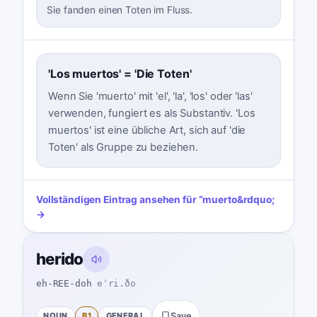
Sie fanden einen Toten im Fluss.
'Los muertos' = 'Die Toten'
Wenn Sie 'muerto' mit 'el', 'la', 'los' oder 'las'
verwenden, fungiert es als Substantiv. 'Los
muertos' ist eine übliche Art, sich auf 'die
Toten' als Gruppe zu beziehen.
Vollständigen Eintrag ansehen für
“
muerto
&rdquo;
→
herido
eh-REE-doh
eˈri.ðo
NOUN
B1
GENERAL
Save