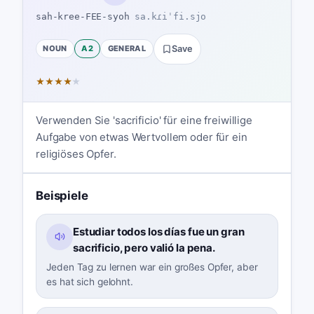
sah-kree-FEE-syoh
sa.kɾiˈfi.sjo
NOUN
A2
GENERAL
Save
★
★
★
★
★
Verwenden Sie 'sacrificio' für eine freiwillige
Aufgabe von etwas Wertvollem oder für ein
religiöses Opfer.
Beispiele
Estudiar todos los días fue un gran
sacrificio, pero valió la pena.
Jeden Tag zu lernen war ein großes Opfer, aber
es hat sich gelohnt.