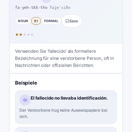
fa-yeh-SEE-tho
faʝeˈsiðo
NOUN
B1
FORMAL
Save
★
★
★
★
★
Verwenden Sie 'fallecido' als formellere
Bezeichnung für eine verstorbene Person, oft in
Nachrichten oder offiziellen Berichten.
Beispiele
El fallecido no llevaba identificación.
Der Verstorbene trug keine Ausweispapiere bei
sich.