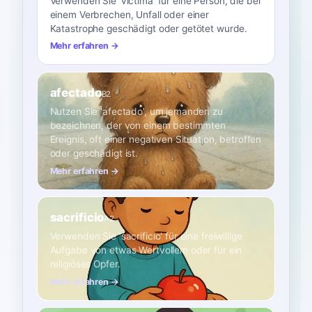
Verwenden Sie 'víctima' für eine Person, die bei
einem Verbrechen, Unfall oder einer
Katastrophe geschädigt oder getötet wurde.
Mehr erfahren →
afectado
B2
Nutzen Sie 'afectado', um jemanden zu
bezeichnen, der von einem bestimmten
Ereignis, oft einer negativen Situation, betroffen
oder geschädigt ist.
Mehr erfahren →
sacrificio
A2
Verwenden Sie 'sacrificio' für eine freiwillige
Aufgabe von etwas Wertvollem oder für ein
religiöses Opfer.
Mehr erfahren →