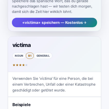
Speichere das spanische Wort, das du gerade
nachgeschlagen hast — wir testen dich morgen,
damit sich die Zeit hier wirklich lohnt.
«víctima» speichern — Kostenlos
víctima
NOUN
B1
GENERAL
★
★
★
★
★
Verwenden Sie 'víctima' für eine Person, die bei
einem Verbrechen, Unfall oder einer Katastrophe
geschädigt oder getötet wurde.
Beispiele