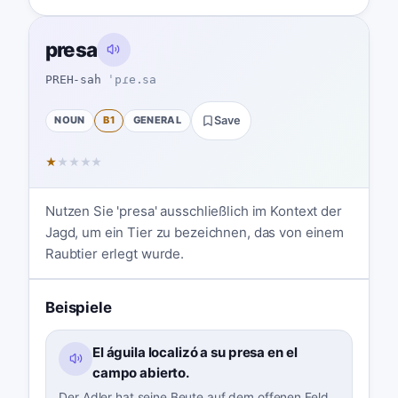
presa
PREH-sah
ˈpɾe.sa
NOUN
B1
GENERAL
Save
★
★
★
★
★
Nutzen Sie 'presa' ausschließlich im Kontext der
Jagd, um ein Tier zu bezeichnen, das von einem
Raubtier erlegt wurde.
Beispiele
El águila localizó a su presa en el
campo abierto.
Der Adler hat seine Beute auf dem offenen Feld