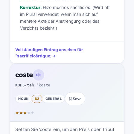
Korrektur:
Hizo muchos sacrificios. (Wird oft
im Plural verwendet, wenn man sich auf
mehrere Akte der Anstrengung oder des
Verzichts bezieht.)
Vollständigen Eintrag ansehen für
“
sacrificio
&rdquo; →
coste
KOHS-teh
ˈkoste
NOUN
B2
GENERAL
Save
★
★
★
★
★
Setzen Sie 'coste' ein, um den Preis oder Tribut