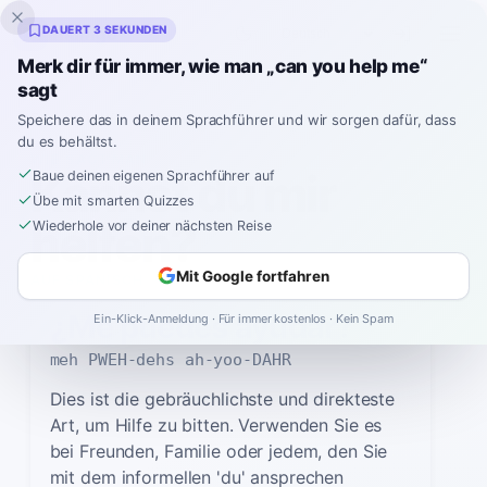
Inklingo
DAUERT 3 SEKUNDEN
Merk dir für immer, wie man „can you help me“
sagt
Spanisch
›
Wie sagt man
›
Kannst du mir helfen?
Speichere das in deinem Sprachführer und wir sorgen dafür, dass
du es behältst.
WIE SAGT MAN
Kannst du mir
Baue deinen eigenen Sprachführer auf
Übe mit smarten Quizzes
helfen?
Wiederhole vor deiner nächsten Reise
Mit Google fortfahren
AUF SPANISCH
¿Me puedes ayudar?
Ein-Klick-Anmeldung · Für immer kostenlos · Kein Spam
meh PWEH-dehs ah-yoo-DAHR
Dies ist die gebräuchlichste und direkteste
Art, um Hilfe zu bitten. Verwenden Sie es
bei Freunden, Familie oder jedem, den Sie
mit dem informellen 'du' ansprechen