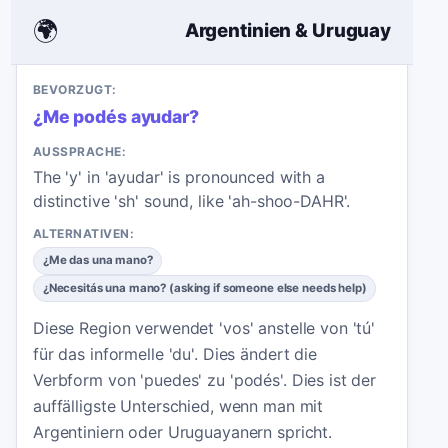
🌍
Argentinien & Uruguay
BEVORZUGT:
¿Me podés ayudar?
AUSSPRACHE:
The 'y' in 'ayudar' is pronounced with a
distinctive 'sh' sound, like 'ah-shoo-DAHR'.
ALTERNATIVEN:
¿Me das una mano?
¿Necesitás una mano? (asking if someone else needs help)
Diese Region verwendet 'vos' anstelle von 'tú'
für das informelle 'du'. Dies ändert die
Verbform von 'puedes' zu 'podés'. Dies ist der
auffälligste Unterschied, wenn man mit
Argentiniern oder Uruguayanern spricht.