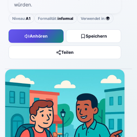
würden.
Niveau:
A1
Formalität:
informal
Verwendet in:
🌍
Anhören
Speichern
Teilen