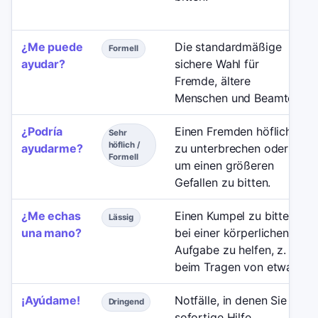
¿Me puede
Die standardmäßige
Formell
ayudar?
sichere Wahl für
Fremde, ältere
Menschen und Beamte.
¿Podría
Einen Fremden höflich
Sehr
höflich /
ayudarme?
zu unterbrechen oder
Formell
um einen größeren
Gefallen zu bitten.
¿Me echas
Einen Kumpel zu bitten,
Lässig
una mano?
bei einer körperlichen
Aufgabe zu helfen, z. B.
beim Tragen von etwas.
¡Ayúdame!
Notfälle, in denen Sie
Dringend
sofortige Hilfe