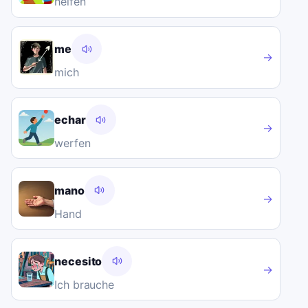
helfen
me
→
mich
echar
→
werfen
mano
→
Hand
necesito
→
Ich brauche