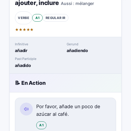
ajouter
,
inclure
Aussi :
mélanger
A1
REGULAR
IR
VERBE
★
★
★
★
★
Infinitive
Gerund
añadir
añadiendo
Past Participle
añadido
📝 En Action
Por favor, añade un poco de
azúcar al café.
A1