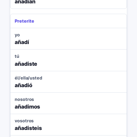
añadían
Preterite
yo
añadí
tú
añadiste
él/ella/usted
añadió
nosotros
añadimos
vosotros
añadisteis