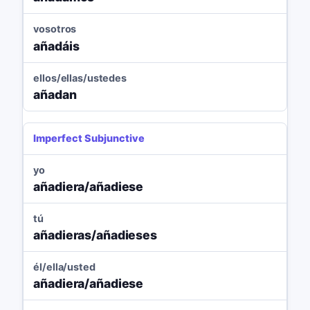
vosotros
añadáis
ellos/ellas/ustedes
añadan
Imperfect Subjunctive
yo
añadiera/añadiese
tú
añadieras/añadieses
él/ella/usted
añadiera/añadiese