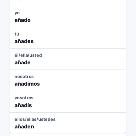
yo
añado
tú
añades
él/ella/usted
añade
nosotros
añadimos
vosotros
añadís
ellos/ellas/ustedes
añaden