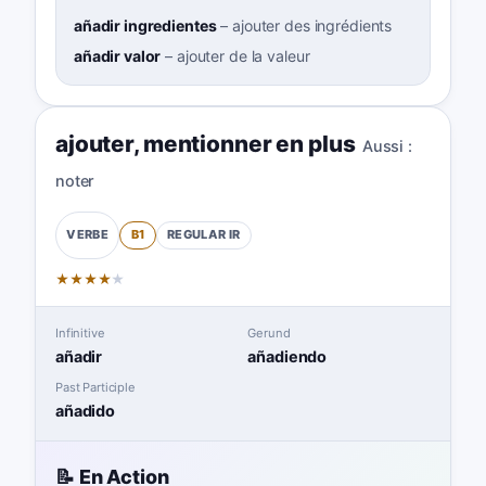
añadir ingredientes
–
ajouter des ingrédients
añadir valor
–
ajouter de la valeur
ajouter
,
mentionner en plus
Aussi :
noter
B1
REGULAR
IR
VERBE
★
★
★
★
★
Infinitive
Gerund
añadir
añadiendo
Past Participle
añadido
📝 En Action