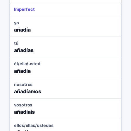
Imperfect
yo
añadía
tú
añadías
él/ella/usted
añadía
nosotros
añadíamos
vosotros
añadíais
ellos/ellas/ustedes