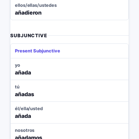
ellos/ellas/ustedes
añadieron
SUBJUNCTIVE
Present Subjunctive
yo
añada
tú
añadas
él/ella/usted
añada
nosotros
añadamos