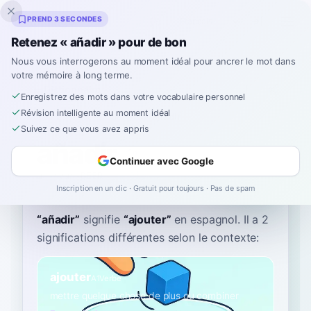
Inklingo
PREND 3 SECONDES
Retenez « añadir » pour de bon
Nous vous interrogerons au moment idéal pour ancrer le mot dans
votre mémoire à long terme.
Dictionnaire
Enregistrez des mots dans votre vocabulaire personnel
Révision intelligente au moment idéal
Accueil
›
Espagnol
›
Dictionnaire
›
añadir
Suivez ce que vous avez appris
añadir
Continuer avec Google
ah-nyah-DEER
aɲaˈðiɾ
Inscription en un clic · Gratuit pour toujours · Pas de spam
“
añadir
”
signifie
“
ajouter
”
en espagnol
. Il a 2
significations différentes selon le contexte:
ajouter
A1
Verbe
mettre quelque chose de plus ou combiner