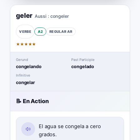
geler
Aussi :
congeler
A2
REGULAR
AR
VERBE
★
★
★
★
★
Gerund
Past Participle
congelando
congelado
Infinitive
congelar
📝 En Action
El agua se congela a cero
grados.