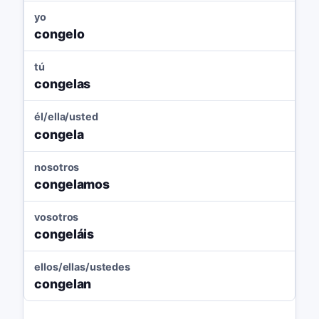
yo
congelo
tú
congelas
él/ella/usted
congela
nosotros
congelamos
vosotros
congeláis
ellos/ellas/ustedes
congelan