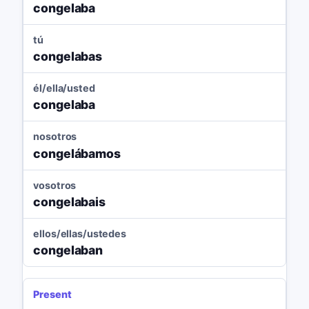
congelaba
tú
congelabas
él/ella/usted
congelaba
nosotros
congelábamos
vosotros
congelabais
ellos/ellas/ustedes
congelaban
Present