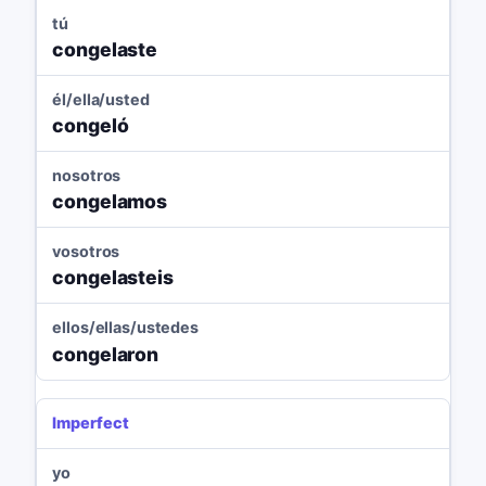
tú
congelaste
él/ella/usted
congeló
nosotros
congelamos
vosotros
congelasteis
ellos/ellas/ustedes
congelaron
Imperfect
yo