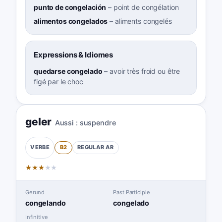
punto de congelación
–
point de congélation
alimentos congelados
–
aliments congelés
Expressions & Idiomes
quedarse congelado
–
avoir très froid ou être
figé par le choc
geler
Aussi :
suspendre
B2
REGULAR
AR
VERBE
★
★
★
★
★
Gerund
Past Participle
congelando
congelado
Infinitive