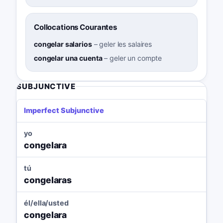
Collocations Courantes
congelar salarios
–
geler les salaires
congelar una cuenta
–
geler un compte
SUBJUNCTIVE
Imperfect Subjunctive
yo
congelara
tú
congelaras
él/ella/usted
congelara