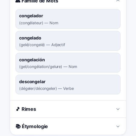
👥 Famille de Mots
congelador
(
congélateur
)
—
Nom
congelado
(
gelé/congelé
)
—
Adjectif
congelación
(
gel/congélation/gelure
)
—
Nom
descongelar
(
dégeler/décongeler
)
—
Verbe
🎵 Rimes
📚 Étymologie