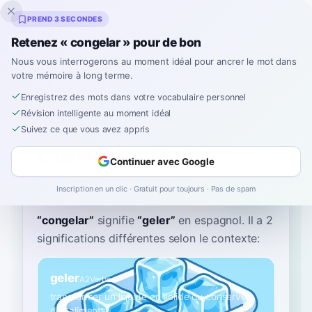
Inklingo
PREND 3 SECONDES
Retenez « congelar » pour de bon
Nous vous interrogerons au moment idéal pour ancrer le mot dans
votre mémoire à long terme.
Dictionnaire
Enregistrez des mots dans votre vocabulaire personnel
Révision intelligente au moment idéal
Accueil
›
Espagnol
›
Dictionnaire
›
congelar
Suivez ce que vous avez appris
congelar
Continuer avec Google
kohn-heh-LAHR
koŋxeˈlaɾ
Inscription en un clic · Gratuit pour toujours · Pas de spam
“
congelar
”
signifie
“
geler
”
en espagnol
. Il a 2
significations différentes selon le contexte:
geler
A2
Verbe
transformer un liquide en solide ou conserver
des aliments