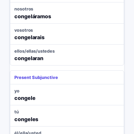
nosotros
congeláramos
vosotros
congelarais
ellos/ellas/ustedes
congelaran
Present Subjunctive
yo
congele
tú
congeles
él/ella/usted