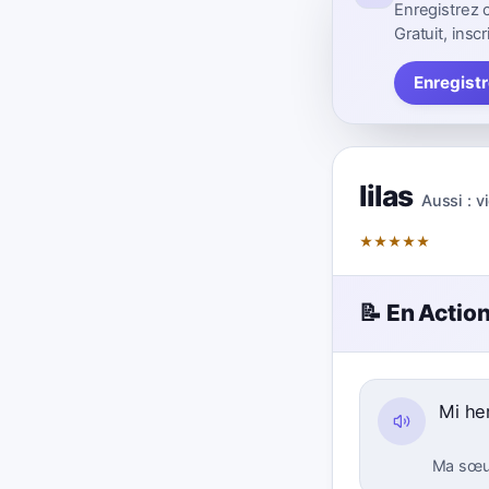
Enregistrez 
Gratuit, inscr
Enregistr
lilas
Aussi :
vi
★
★
★
★
★
📝 En Actio
Mi he
Ma sœur 