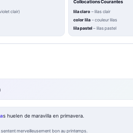
Collocations Courantes
violet clair
)
lila claro
–
lilas clair
color lila
–
couleur lilas
lila pastel
–
lilas pastel
n
la
s huelen de maravilla en primavera.
as sentent merveilleusement bon au printemps.