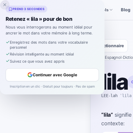
Inklingo
PREND 3 SECONDES
Blog
Histoires
Outils espagnols
Retenez « lila » pour de bon
Nous vous interrogerons au moment idéal pour
ancrer le mot dans votre mémoire à long terme.
Enregistrez des mots dans votre vocabulaire
Dictionnaire
personnel
Révision intelligente au moment idéal
Accueil
›
Espagnol
›
Dicti
Suivez ce que vous avez appris
lila
Continuer avec Google
Inscription en un clic · Gratuit pour toujours · Pas de spam
LEE-lah
ˈlila
“
lila
”
signifie
contexte: