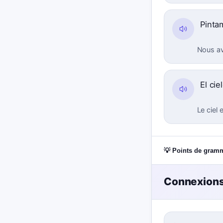
Pinta
Nous av
El ci
Le ciel 
💡 Points de gram
Connexions