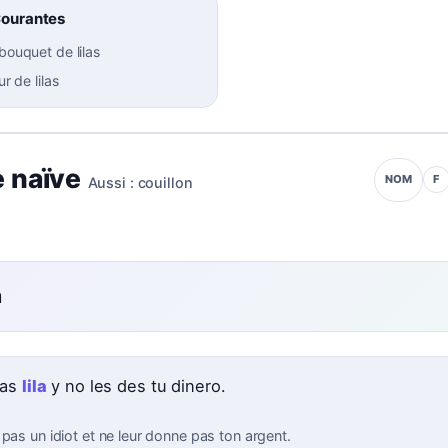
Courantes
bouquet de lilas
r de lilas
 naïve
F
NOM
Aussi :
couillon
n
eas
lila
y no les des tu dinero.
pas un idiot et ne leur donne pas ton argent.