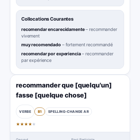
Collocations Courantes
recomendar encarecidamente
–
recommander
vivement
muy recomendado
–
fortement recommandé
recomendar por experiencia
–
recommander
par expérience
recommander que [quelqu'un]
fasse [quelque chose]
B1
SPELLING-CHANGE
AR
VERBE
★
★
★
★
★
Gerund
Past Participle