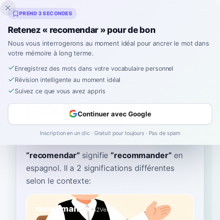
Inklingo
PREND 3 SECONDES
Retenez « recomendar » pour de bon
Nous vous interrogerons au moment idéal pour ancrer le mot dans
votre mémoire à long terme.
Dictionnaire
Enregistrez des mots dans votre vocabulaire personnel
Révision intelligente au moment idéal
Accueil
›
Espagnol
›
Dictionnaire
›
recomendar
Suivez ce que vous avez appris
recomendar
Continuer avec Google
rreh-koh-mehn-DAHR
rekomendˈaɾ
Inscription en un clic · Gratuit pour toujours · Pas de spam
“
recomendar
”
signifie
“
recommander
”
en
espagnol
. Il a 2 significations différentes
selon le contexte:
recommander
A2
Verbe