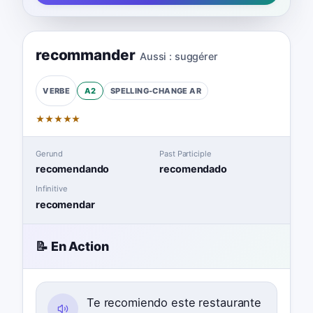
recommander
Aussi :
suggérer
A2
SPELLING-CHANGE
AR
VERBE
★
★
★
★
★
Gerund
Past Participle
recomendando
recomendado
Infinitive
recomendar
📝 En Action
Te recomiendo este restaurante