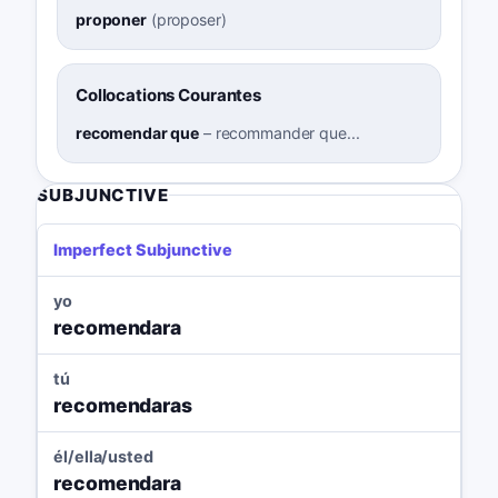
proponer
(
proposer
)
Collocations Courantes
recomendar que
–
recommander que...
SUBJUNCTIVE
Imperfect Subjunctive
yo
recomendara
tú
recomendaras
él/ella/usted
recomendara