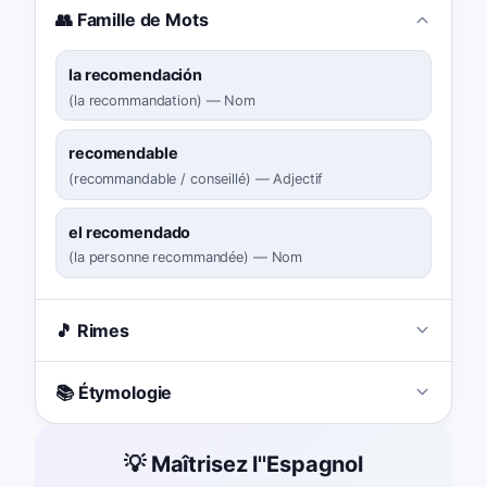
👥 Famille de Mots
la recomendación
(
la recommandation
)
—
Nom
recomendable
(
recommandable / conseillé
)
—
Adjectif
el recomendado
(
la personne recommandée
)
—
Nom
🎵 Rimes
📚 Étymologie
💡 Maîtrisez l''Espagnol