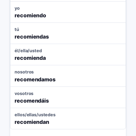
yo
recomiendo
tú
recomiendas
él/ella/usted
recomienda
nosotros
recomendamos
vosotros
recomendáis
ellos/ellas/ustedes
recomiendan