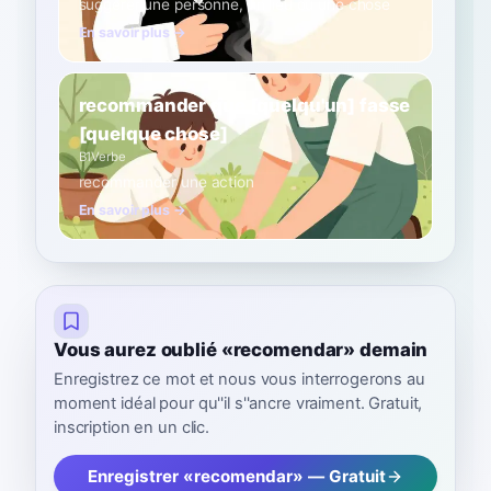
suggérer une personne, un lieu ou une chose
En savoir plus →
recommander que [quelqu'un] fasse
[quelque chose]
B1
Verbe
recommander une action
En savoir plus →
Vous aurez oublié «recomendar» demain
Enregistrez ce mot et nous vous interrogerons au
moment idéal pour qu''il s''ancre vraiment. Gratuit,
inscription en un clic.
Enregistrer «recomendar» — Gratuit