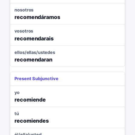
nosotros
recomendáramos
vosotros
recomendarais
ellos/ellas/ustedes
recomendaran
Present Subjunctive
yo
recomiende
tú
recomiendes
él/ella/usted