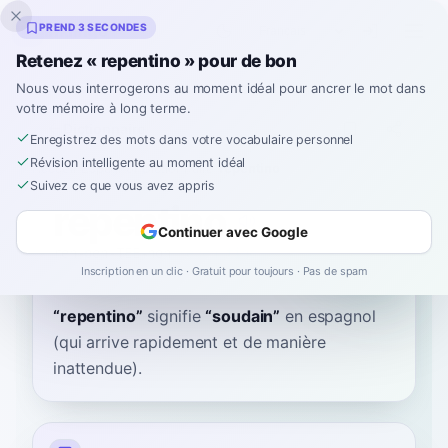
Inklingo
PREND 3 SECONDES
Retenez « repentino » pour de bon
Nous vous interrogerons au moment idéal pour ancrer le mot dans
votre mémoire à long terme.
Dictionnaire
Enregistrez des mots dans votre vocabulaire personnel
Révision intelligente au moment idéal
Accueil
›
Espagnol
›
Dictionnaire
›
repentino
Suivez ce que vous avez appris
repentino
Continuer avec Google
reh-pen-TEE-noh
repenˈtino
Inscription en un clic · Gratuit pour toujours · Pas de spam
“
repentino
”
signifie
“
soudain
”
en espagnol
(qui arrive rapidement et de manière
inattendue).