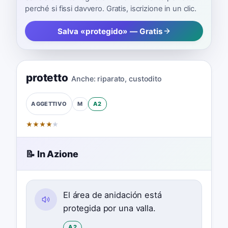
perché si fissi davvero. Gratis, iscrizione in un clic.
Salva «protegido» — Gratis
protetto
Anche:
riparato
,
custodito
M
A2
AGGETTIVO
★
★
★
★
★
📝 In Azione
El área de anidación está
protegida por una valla.
A2