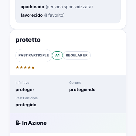
apadrinado
(
persona sponsorizzata
)
favorecido
(
il favorito
)
protetto
A1
REGULAR
ER
PAST PARTICIPLE
★
★
★
★
★
Infinitive
Gerund
proteger
protegiendo
Past Participle
protegido
📝 In Azione