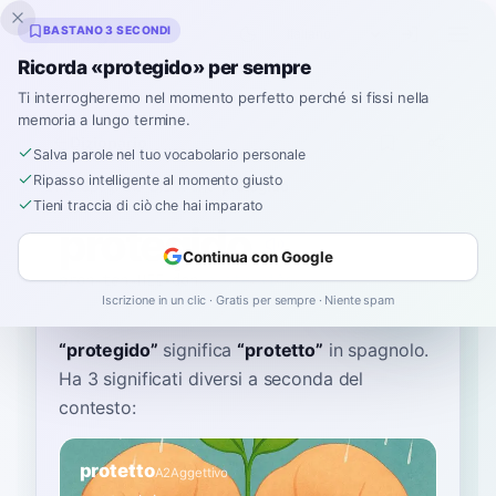
Inklingo
BASTANO 3 SECONDI
Ricorda «protegido» per sempre
Ti interrogheremo nel momento perfetto perché si fissi nella
memoria a lungo termine.
Dizionario
Salva parole nel tuo vocabolario personale
Ripasso intelligente al momento giusto
Home
›
Spagnolo
›
Dizionario
›
protegido
Tieni traccia di ciò che hai imparato
protegido
Continua con Google
proh-teh-HEE-doh
pɾoteˈxiðo
Iscrizione in un clic · Gratis per sempre · Niente spam
“
protegido
”
significa
“
protetto
”
in spagnolo
.
Ha 3 significati diversi a seconda del
contesto:
protetto
A2
Aggettivo