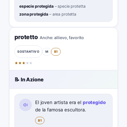
especie protegida
–
specie protetta
zona protegida
–
area protetta
protetto
Anche:
allievo
,
favorito
M
B1
SOSTANTIVO
★
★
★
★
★
📝 In Azione
El joven artista era el
protegido
de la famosa escultora.
B1