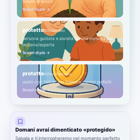
tenuto al sicuro
Scopri di più →
protetto
B1
Sostantivo
persona guidata e aiutata da una persona più
anziana/esperta
Scopri di più →
protetto
A1
Past Participle
usato con 'haber' per formare i tempi perfetti
Scopri di più →
Domani avrai dimenticato «protegido»
Salvala e ti interrogheremo nel momento perfetto