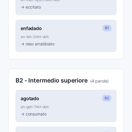
→
eccitato
enfadado
B1
en-fah-DAH-doh
→
reso arrabbiato
B2
-
Intermedio superiore
(
4
parole
)
agotado
B2
ah-goh-TAH-doh
→
consumato