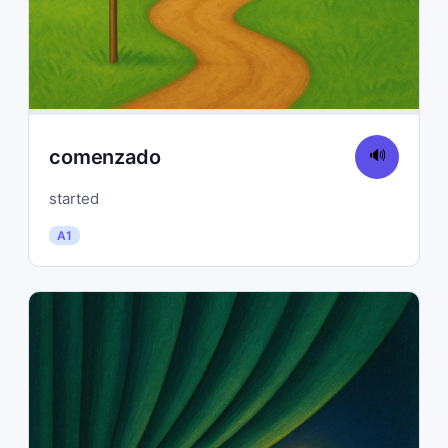
comenzado
🔊
started
A1