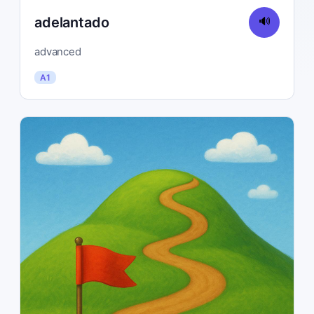
adelantado
🔊
advanced
A1