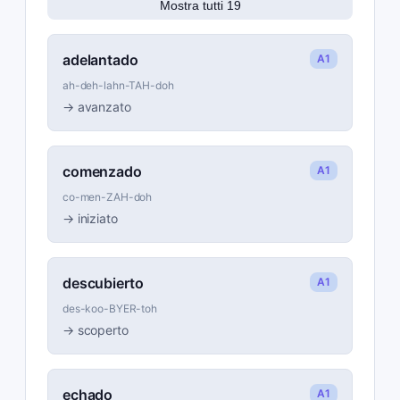
Mostra tutti 19
adelantado
A1
ah-deh-lahn-TAH-doh
→
avanzato
comenzado
A1
co-men-ZAH-doh
→
iniziato
descubierto
A1
des-koo-BYER-toh
→
scoperto
echado
A1