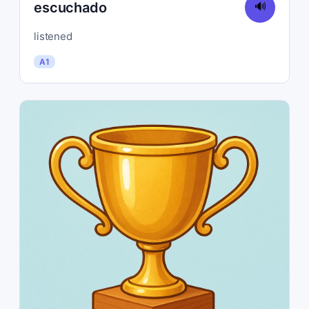
escuchado
🔊
listened
A1