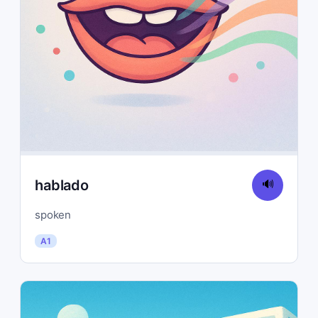
hablado
🔊
spoken
A1