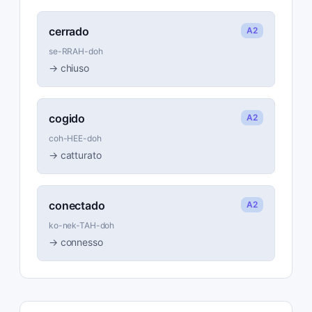
cerrado
A2
se-RRAH-doh
→
chiuso
cogido
A2
coh-HEE-doh
→
catturato
conectado
A2
ko-nek-TAH-doh
→
connesso