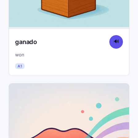
ganado
🔊
won
A1