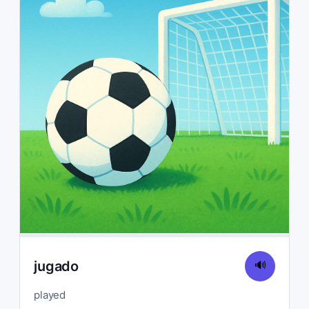
jugado
🔊
played