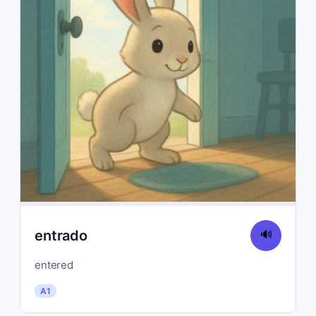
entrado
🔊
entered
A1