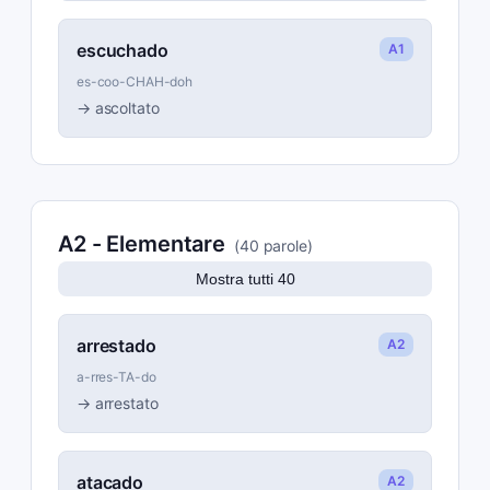
escuchado
A1
es-coo-CHAH-doh
→
ascoltato
A2
-
Elementare
(
40
parole
)
Mostra tutti 40
arrestado
A2
a-rres-TA-do
→
arrestato
atacado
A2