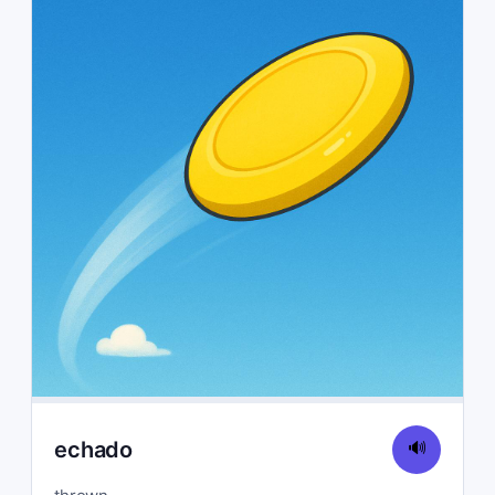
echado
🔊