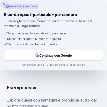
Inklingo
BASTANO 3 SECONDI
Ricorda «past-participle» per sempre
Ti interrogheremo nel momento perfetto perché si fissi nella
memoria a lungo termine.
Dizionario
/
Parti del discorso
/
Salva parole nel tuo vocabolario personale
spagnoli
Ripasso intelligente al momento giusto
Tieni traccia di ciò che hai imparato
Continua con Google
Caratteristiche principali
Iscrizione in un clic · Gratis per sempre · Niente spam
Esempi visivi
Esplora questi con immagini e pronuncia audio dal
nostro dizionario visivo.