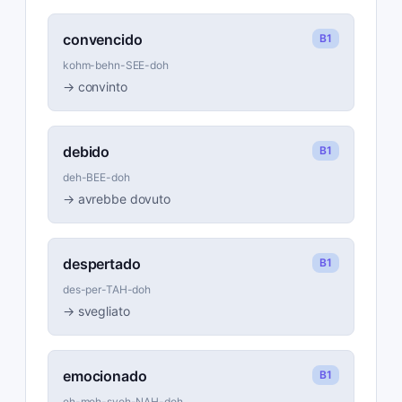
convencido
B1
kohm-behn-SEE-doh
→
convinto
debido
B1
deh-BEE-doh
→
avrebbe dovuto
despertado
B1
des-per-TAH-doh
→
svegliato
emocionado
B1
eh-moh-syoh-NAH-doh