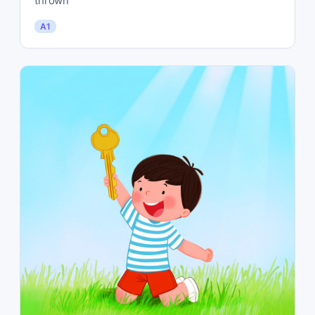
thrown
A1