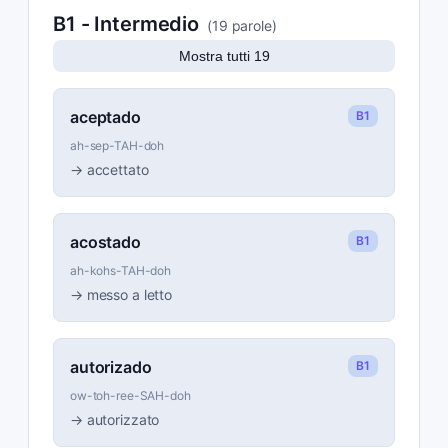
B1
-
Intermedio
(
19
parole
)
Mostra tutti 19
aceptado
B1
ah-sep-TAH-doh
→
accettato
acostado
B1
ah-kohs-TAH-doh
→
messo a letto
autorizado
B1
ow-toh-ree-SAH-doh
→
autorizzato