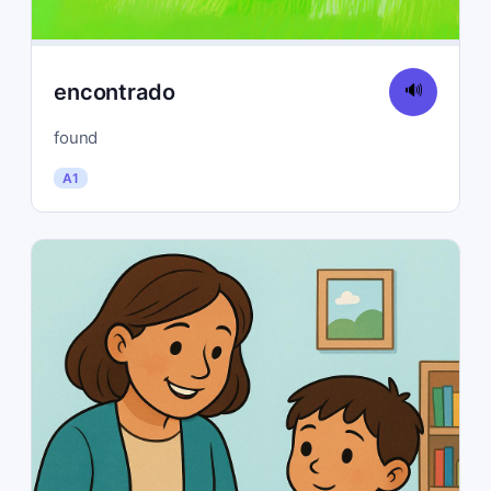
encontrado
🔊
found
A1