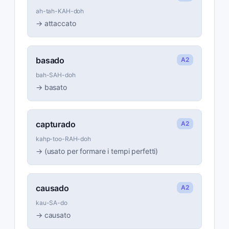
ah-tah-KAH-doh
→
attaccato
basado
A2
bah-SAH-doh
→
basato
capturado
A2
kahp-too-RAH-doh
→
(usato per formare i tempi perfetti)
causado
A2
kau-SA-do
→
causato