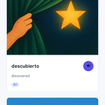
descubierto
🔊
discovered
A1