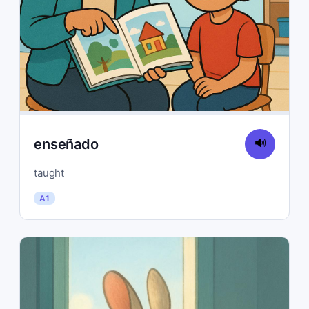
enseñado
🔊
taught
A1