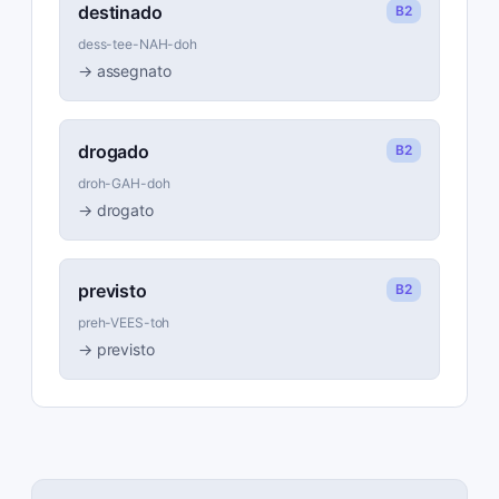
destinado
B2
dess-tee-NAH-doh
→
assegnato
drogado
B2
droh-GAH-doh
→
drogato
previsto
B2
preh-VEES-toh
→
previsto