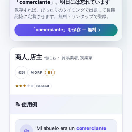
「comerciante」、明日には忘れています
保存すれば、ぴったりのタイミングで出題して長期
記憶に定着させます。無料・ワンタップで登録。
「comerciante」を保存 — 無料
商人
,
店主
他にも：
貿易業者
,
実業家
M OR F
B1
名詞
★
★
★
★
★
General
📝 使用例
Mi abuelo era un
comerciante