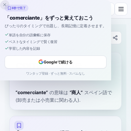
Inklingo
3秒で完了
「comerciante」をずっと覚えておこう
ぴったりのタイミングで出題し、長期記憶に定着させます。
単語を自分の語彙帳に保存
辞書
ベストなタイミングで賢く復習
学習した内容を記録
ホーム
›
スペイン語
›
辞書
›
comerciante
comerciante
Googleで続ける
ワンタップ登録 · ずっと無料 · スパムなし
ko-mehr-syahn-teh
komeɾˈθjante
“
comerciante
”
の意味は
“
商人
”
スペイン語で
(卸売または小売業に関わる人).