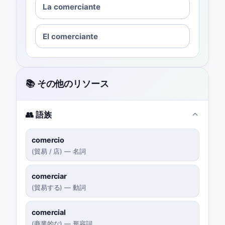
La comerciante
El comerciante
📚 その他のリソース
👥 語族
comercio
(
貿易 / 店
)
—
名詞
comerciar
(
貿易する
)
—
動詞
comercial
(
商業的な
)
—
形容詞