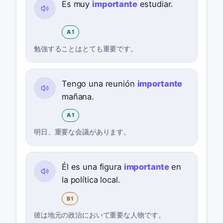
Es muy
importante
estudiar.
A1
勉強することはとても重要です。
Tengo una reunión
importante
mañana.
A1
明日、重要な会議があります。
Él es una figura
importante
en
la política local.
B1
彼は地元の政治において重要な人物です。