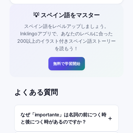
💡 スペイン語をマスター
スペイン語をレベルアップしましょう。
Inklingoアプリで、あなたのレベルに合った
200以上のイラスト付きスペイン語ストーリー
を読もう！
無料で学習開始
よくある質問
なぜ「importante」は名詞の前につく時
と後につく時があるのですか？