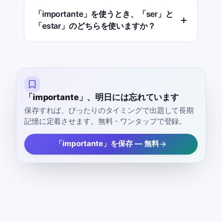
「importante」を使うとき、「ser」と
「estar」のどちらを使いますか？
「importante」、明日には忘れています
保存すれば、ぴったりのタイミングで出題して長期
記憶に定着させます。無料・ワンタップで登録。
「importante」を保存 — 無料