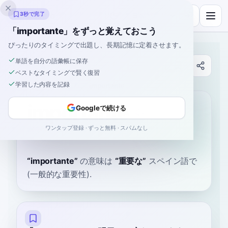
Inklingo
3秒で完了
「importante」をずっと覚えておこう
ぴったりのタイミングで出題し、長期記憶に定着させます。
単語を自分の語彙帳に保存
辞書
ベストなタイミングで賢く復習
学習した内容を記録
ホーム
›
スペイン語
›
辞書
›
importante
importante
Googleで続ける
ワンタップ登録 · ずっと無料 · スパムなし
eem-por-TAHN-teh
impoɾˈtante
“
importante
”
の意味は
“
重要な
”
スペイン語で
(一般的な重要性).