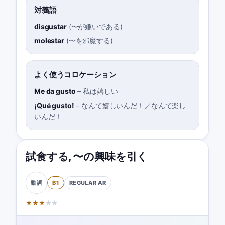
対義語
disgustar
(
〜が嫌いである
)
molestar
(
〜を邪魔する
)
よく使うコロケーション
Me da gusto
–
私は嬉しい
¡Qué gusto!
–
なんて嬉しいんだ！／なんて楽し
いんだ！
試食する
,
〜の興味を引く
B1
REGULAR
AR
動詞
★
★
★
★
★