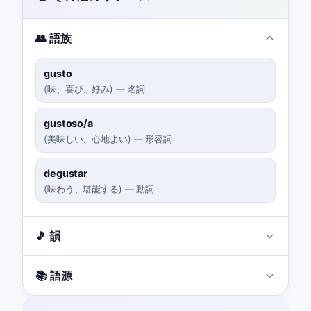
👥 語族
gusto
(
味、喜び、好み
)
—
名詞
gustoso/a
(
美味しい、心地よい
)
—
形容詞
degustar
(
味わう、堪能する
)
—
動詞
🎵 韻
📚 語源