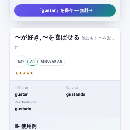
「gustar」を保存 — 無料
〜が好き
,
〜を喜ばせる
他にも：
〜を楽し
む
A1
REGULAR
AR
動詞
★
★
★
★
★
Infinitive
Gerund
gustar
gustando
Past Participle
gustado
📝 使用例