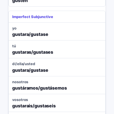
gusten
Imperfect Subjunctive
yo
gustara/gustase
tú
gustaras/gustases
él/ella/usted
gustara/gustase
nosotros
gustáramos/gustásemos
vosotros
gustarais/gustaseis