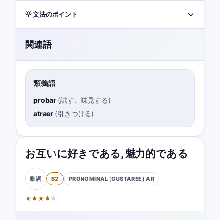
💡 文法のポイント
関連語
類義語
probar
(
試す、味見する
)
atraer
(
引きつける
)
お互いに好きである
,
魅力的である
B2
PRONOMINAL (GUSTARSE)
AR
動詞
★
★
★
★
★