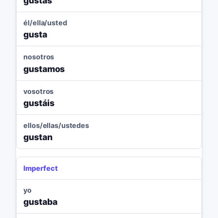
gustas
él/ella/usted
gusta
nosotros
gustamos
vosotros
gustáis
ellos/ellas/ustedes
gustan
Imperfect
yo
gustaba