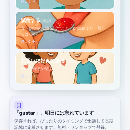
詳しく →
試食する
B1
動詞
食べ物や飲み物を試すこと（probarより一般的
ではない）
詳しく →
お互いに好きである
B2
動詞
相互の好意や魅力
詳しく →
「gustar」、明日には忘れています
保存すれば、ぴったりのタイミングで出題して長期
記憶に定着させます。無料・ワンタップで登録。