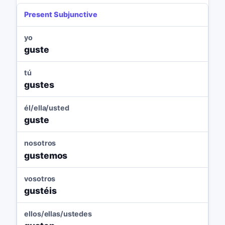
Present Subjunctive
yo
guste
tú
gustes
él/ella/usted
guste
nosotros
gustemos
vosotros
gustéis
ellos/ellas/ustedes