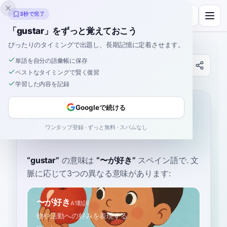
Inklingo
3秒で完了
「gustar」をずっと覚えておこう
ぴったりのタイミングで出題し、長期記憶に定着させます。
単語を自分の語彙帳に保存
辞書
ベストなタイミングで賢く復習
学習した内容を記録
ホーム
›
スペイン語
›
辞書
›
gustar
gustar
Googleで続ける
ワンタップ登録 · ずっと無料 · スパムなし
goos-TAR
ɡusˈtaɾ
“
gustar
”
の意味は
“
〜が好き
”
スペイン語で
. 文
脈に応じて3つの異なる意味があります:
〜が好き
A1
動詞
物や活動への好みを表現する