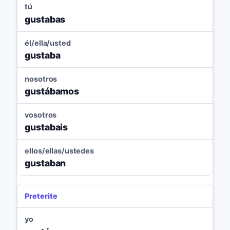
tú
gustabas
él/ella/usted
gustaba
nosotros
gustábamos
vosotros
gustabais
ellos/ellas/ustedes
gustaban
Preterite
yo