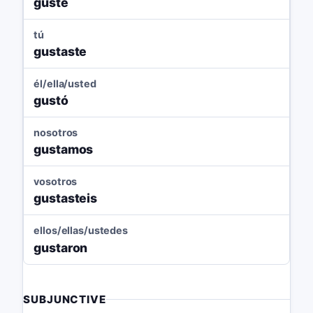
gusté
tú
gustaste
él/ella/usted
gustó
nosotros
gustamos
vosotros
gustasteis
ellos/ellas/ustedes
gustaron
SUBJUNCTIVE