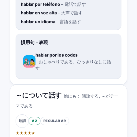
hablar por teléfono
–
電話で話す
hablar en voz alta
–
大声で話す
hablar un idioma
–
言語を話す
慣用句・表現
hablar por los codos
–
おしゃべりである、ひっきりなしに話
す
～について話す
他にも：
議論する
,
～がテー
マである
A2
REGULAR
AR
動詞
★
★
★
★
★