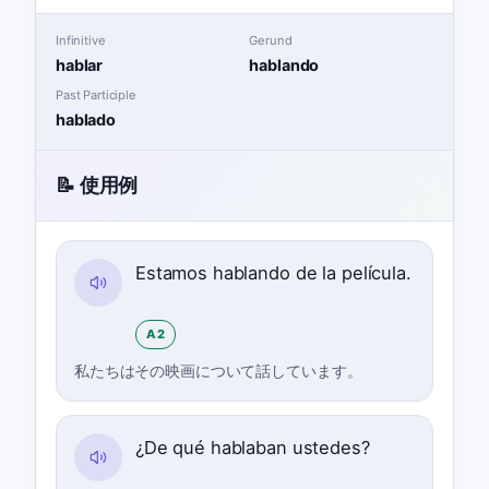
Infinitive
Gerund
hablar
hablando
Past Participle
hablado
📝 使用例
Estamos hablando de la película.
A2
私たちはその映画について話しています。
¿De qué hablaban ustedes?