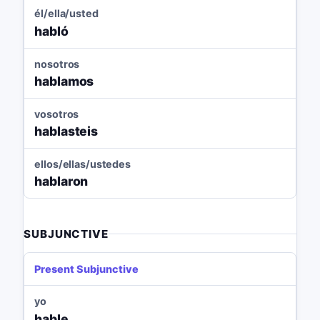
él/ella/usted
habló
nosotros
hablamos
vosotros
hablasteis
ellos/ellas/ustedes
hablaron
SUBJUNCTIVE
Present Subjunctive
yo
hable