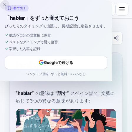
Inklingo
3秒で完了
「hablar」をずっと覚えておこう
ぴったりのタイミングで出題し、長期記憶に定着させます。
単語を自分の語彙帳に保存
辞書
ベストなタイミングで賢く復習
学習した内容を記録
ホーム
›
スペイン語
›
辞書
›
hablar
hablar
Googleで続ける
ワンタップ登録 · ずっと無料 · スパムなし
ah-BLAR
aˈβlaɾ
“
hablar
”
の意味は
“
話す
”
スペイン語で
. 文脈に
応じて3つの異なる意味があります:
話す
A1
動詞
会話するという一般的な行為