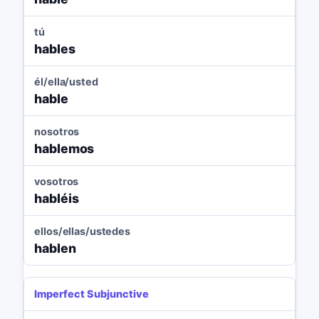
tú
hables
él/ella/usted
hable
nosotros
hablemos
vosotros
habléis
ellos/ellas/ustedes
hablen
Imperfect Subjunctive