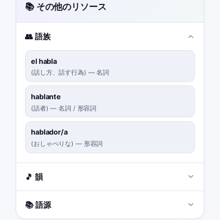
📚 その他のリソース
👥 語族
el habla
(
話し方、話す行為
)
—
名詞
hablante
(
話者
)
—
名詞 / 形容詞
hablador/a
(
おしゃべりな
)
—
形容詞
🎵 韻
📚 語源