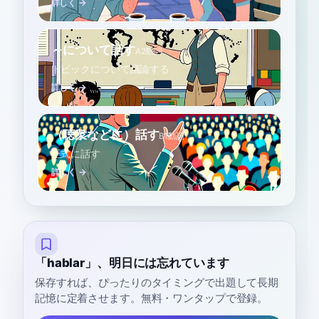
詳しく →
～について話す
A2
動詞
トピックについて議論する
詳しく →
（聴衆などに）話す
B1
動詞
正式に話す
詳しく →
「hablar」、明日には忘れています
保存すれば、ぴったりのタイミングで出題して長期
記憶に定着させます。無料・ワンタップで登録。