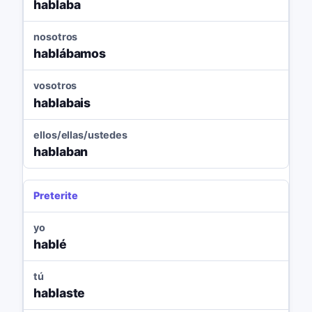
hablaba
nosotros
hablábamos
vosotros
hablabais
ellos/ellas/ustedes
hablaban
Preterite
yo
hablé
tú
hablaste