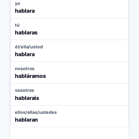
yo
hablara
tú
hablaras
él/ella/usted
hablara
nosotros
habláramos
vosotros
hablarais
ellos/ellas/ustedes
hablaran