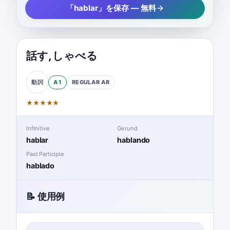
「hablar」を保存 — 無料
話す
,
しゃべる
A1
REGULAR
AR
動詞
★
★
★
★
★
Infinitive
Gerund
hablar
hablando
Past Participle
hablado
📝 使用例