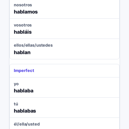
nosotros
hablamos
vosotros
habláis
ellos/ellas/ustedes
hablan
Imperfect
yo
hablaba
tú
hablabas
él/ella/usted