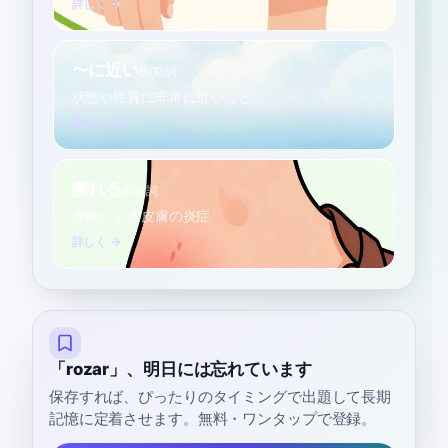
詳しく →
〜に近い
B2
動詞
状態や性質に非常に近いこと
詳しく →
擦れる
B1
動詞
摩擦による皮膚の炎症
詳しく →
「rozar」、明日には忘れています
保存すれば、ぴったりのタイミングで出題して長期
記憶に定着させます。無料・ワンタップで登録。