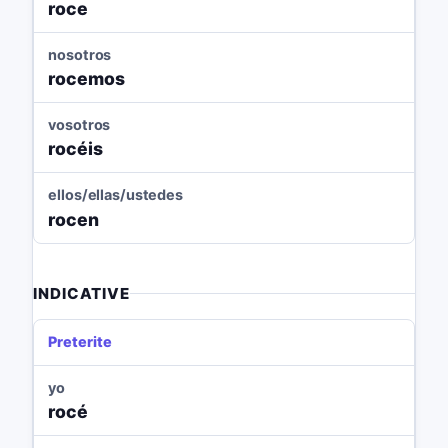
roce
nosotros
rocemos
vosotros
rocéis
ellos/ellas/ustedes
rocen
INDICATIVE
Preterite
yo
rocé