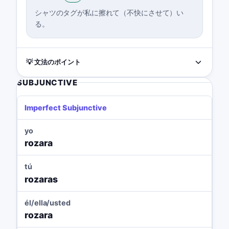
シャツのタグが私に擦れて（不快にさせて）い
る。
💡 文法のポイント
SUBJUNCTIVE
Imperfect Subjunctive
yo
rozara
tú
rozaras
él/ella/usted
rozara