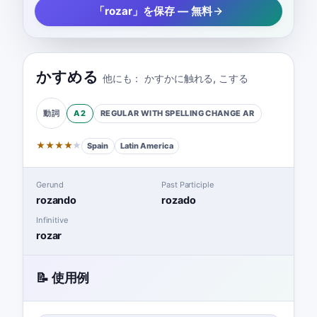
「rozar」を保存 — 無料
かすめる
他にも：
かすかに触れる
,
こする
A2
REGULAR WITH SPELLING CHANGE
AR
動詞
★
★
★
★
★
Spain
Latin America
Gerund
Past Participle
rozando
rozado
Infinitive
rozar
📝 使用例