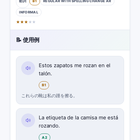
B1
REGULAR WITH SPELLING CHANGE
AR
動詞
INFORMAL
★
★
★
★
★
📝 使用例
Estos zapatos me rozan en el
talón.
B1
これらの靴は私の踵を擦る。
La etiqueta de la camisa me está
rozando.
A2