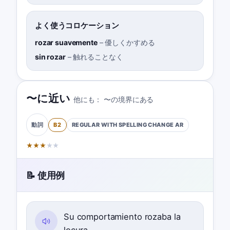
よく使うコロケーション
rozar suavemente
–
優しくかすめる
sin rozar
–
触れることなく
〜に近い
他にも：
〜の境界にある
B2
REGULAR WITH SPELLING CHANGE
AR
動詞
★
★
★
★
★
📝 使用例
Su comportamiento rozaba la
locura.