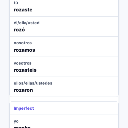
tú
rozaste
él/ella/usted
rozó
nosotros
rozamos
vosotros
rozasteis
ellos/ellas/ustedes
rozaron
Imperfect
yo
rozaba