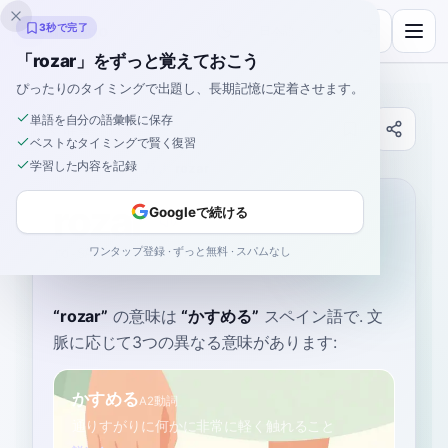
Inklingo
3秒で完了
「rozar」をずっと覚えておこう
ぴったりのタイミングで出題し、長期記憶に定着させます。
単語を自分の語彙帳に保存
辞書
ベストなタイミングで賢く復習
学習した内容を記録
ホーム
›
スペイン語
›
辞書
›
rozar
rozar
Googleで続ける
ワンタップ登録 · ずっと無料 · スパムなし
ro-SAR/ or /ro-THAR
roˈθar
“
rozar
”
の意味は
“
かすめる
”
スペイン語で
. 文
脈に応じて3つの異なる意味があります:
かすめる
A2
動詞
通りすがりに何かに非常に軽く触れること