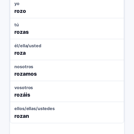
yo
rozo
tú
rozas
él/ella/usted
roza
nosotros
rozamos
vosotros
rozáis
ellos/ellas/ustedes
rozan