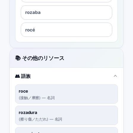
rozaba
rocé
📚 その他のリソース
👥 語族
roce
(
接触／摩擦
)
—
名詞
rozadura
(
擦り傷／ただれ
)
—
名詞