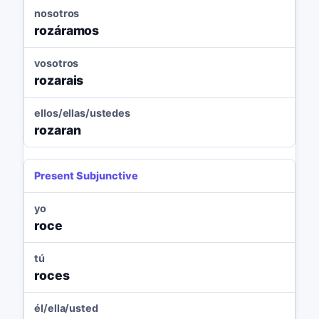
nosotros
rozáramos
vosotros
rozarais
ellos/ellas/ustedes
rozaran
Present Subjunctive
yo
roce
tú
roces
él/ella/usted