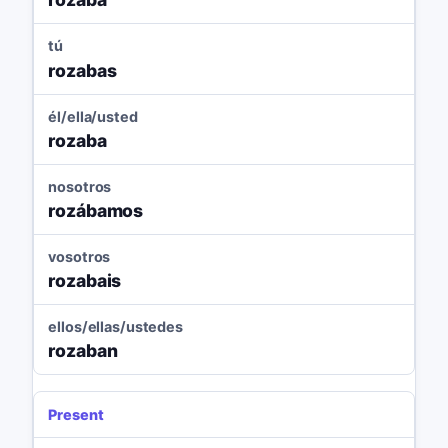
tú
rozabas
él/ella/usted
rozaba
nosotros
rozábamos
vosotros
rozabais
ellos/ellas/ustedes
rozaban
Present