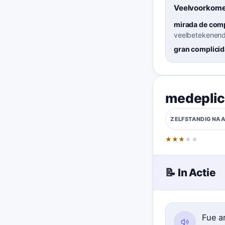
Veelvoorkome
mirada de com
veelbetekenend
gran complici
medeplic
ZELFSTANDIG N
★
★
★
★
★
📝 In Actie
Fue a