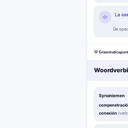
La
co
De speci
💡 Grammaticapun
Woordverb
Synoniemen
compenetraci
conexión
(
verb