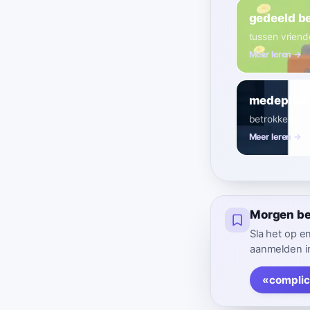
gedeeld b
tussen vriend
Meer leren →
medeplich
betrokkenheid
Meer leren →
Morgen be
Sla het op e
aanmelden in
«complic