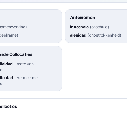
Antoniemen
samenwerking
)
inocencia
(
onschuld
)
deelname
)
ajenidad
(
onbetrokkenheid
)
nde Collocaties
licidad
–
mate van
id
licidad
–
vermeende
id
llecties