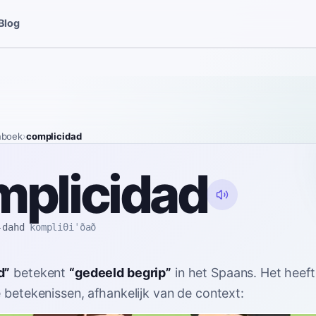
Blog
nboek
›
complicidad
mplicidad
-dahd
kompliθiˈðað
d
”
betekent
“
gedeeld begrip
”
in het Spaans
. Het heeft
e betekenissen, afhankelijk van de context: