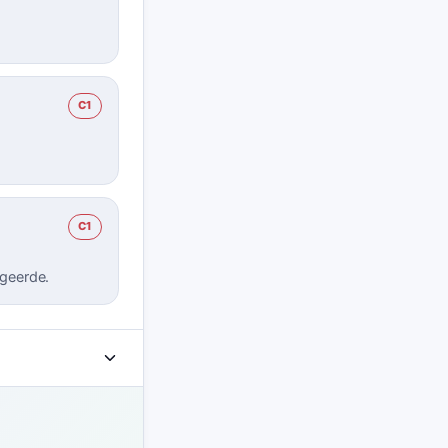
C1
C1
egeerde.