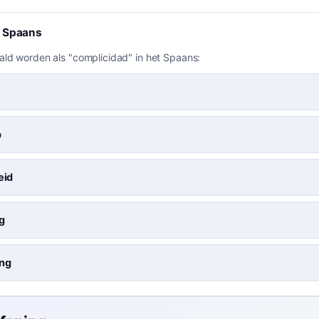
t Spaans
ald worden als "complicidad" in het Spaans:
p
eid
g
ng