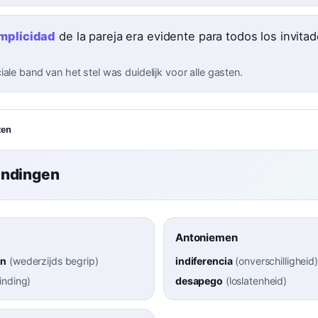
mplicidad
de la pareja era evidente para todos los invitad
ale band van het stel was duidelijk voor alle gasten.
ten
indingen
Antoniemen
ón
(
wederzijds begrip
)
indiferencia
(
onverschilligheid
)
inding
)
desapego
(
loslatenheid
)