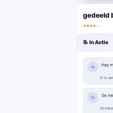
gedeeld 
★
★
★
★
★
📝 In Actie
Hay 
Er is e
Se mi
Ze keke