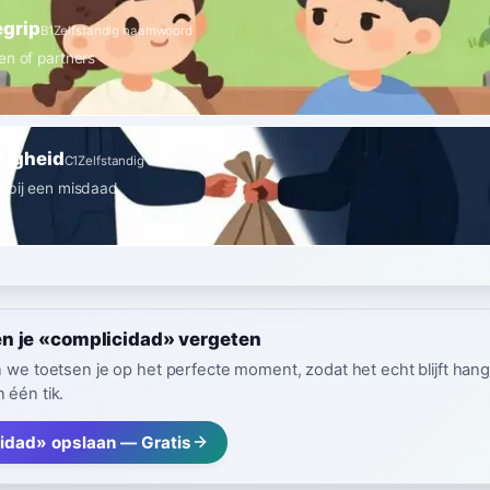
egrip
B1
Zelfstandig naamwoord
en of partners
tigheid
C1
Zelfstandig naamwoord
 bij een misdaad
n je «complicidad» vergeten
n we toetsen je op het perfecte moment, zodat het echt blijft hang
 één tik.
idad» opslaan — Gratis