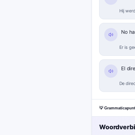
Hij wer
No ha
Er is g
El di
De dire
💡 Grammaticapun
Woordverb