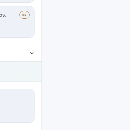
os.
B2