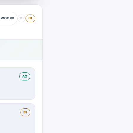
F
B1
AMWOORD
A2
B1