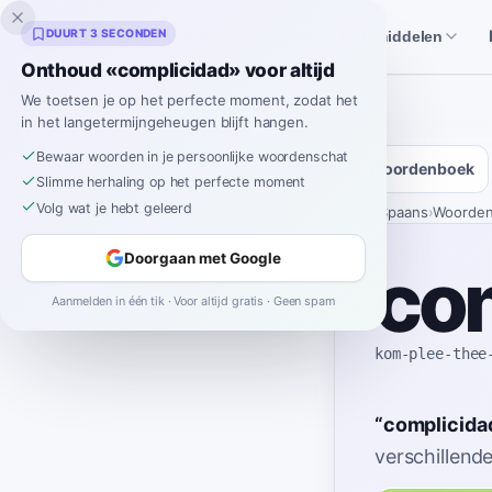
Inklingo
DUURT 3 SECONDEN
Verhalen
Spaanse hulpmiddelen
Onthoud «complicidad» voor altijd
We toetsen je op het perfecte moment, zodat het
in het langetermijngeheugen blijft hangen.
Bewaar woorden in je persoonlijke woordenschat
Woordenboek
Slimme herhaling op het perfecte moment
Volg wat je hebt geleerd
Home
›
Spaans
›
Woorde
Doorgaan met Google
co
Aanmelden in één tik · Voor altijd gratis · Geen spam
kom-plee-thee
“
complicida
verschillend