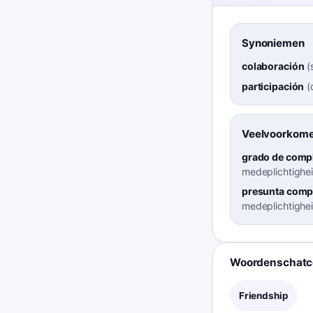
Synoniemen
colaboración
(
participación
(
Veelvoorkome
grado de comp
medeplichtighe
presunta comp
medeplichtighe
Woordenschatco
Friendship