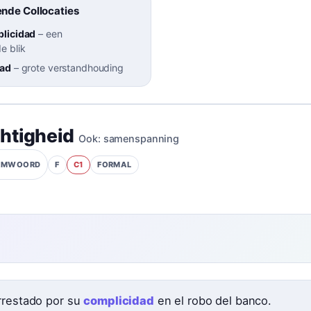
nde Collocaties
plicidad
–
een
e blik
dad
–
grote verstandhouding
htigheid
Ook:
samenspanning
F
C1
FORMAL
AAMWOORD
rrestado por su
complicidad
en el robo del banco.