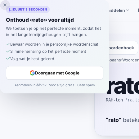
Inklingo
DUURT 3 SECONDEN
Verhalen
Spaanse hulpmiddelen
Onthoud «rato» voor altijd
We toetsen je op het perfecte moment, zodat het
in het langetermijngeheugen blijft hangen.
Bewaar woorden in je persoonlijke woordenschat
Woordenboek
Slimme herhaling op het perfecte moment
Volg wat je hebt geleerd
Home
›
Spaans
›
Woorde
Doorgaan met Google
rat
Aanmelden in één tik · Voor altijd gratis · Geen spam
RAH-toh
'ra.t
“
rato
”
betek