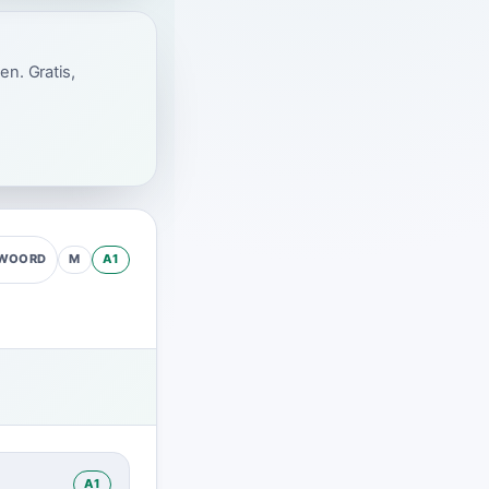
en. Gratis,
M
A1
MWOORD
A1