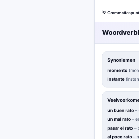
💡 Grammaticapun
Woordverb
Synoniemen
momento
(
mom
instante
(
instan
Veelvoorkome
un buen rato
–
un mal rato
–
e
pasar el rato
–
al poco rato
–
n