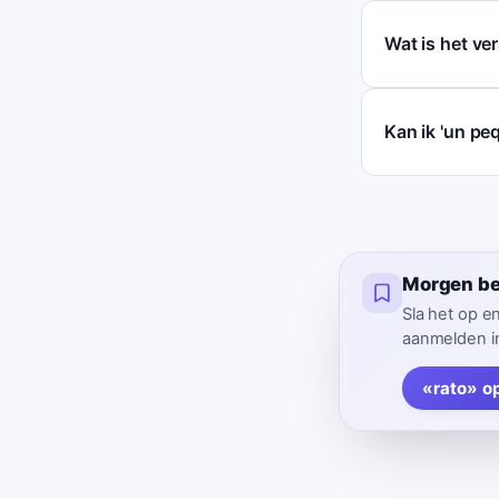
Wat is het ve
Kan ik 'un pe
Morgen be
Sla het op e
aanmelden in
«rato» o