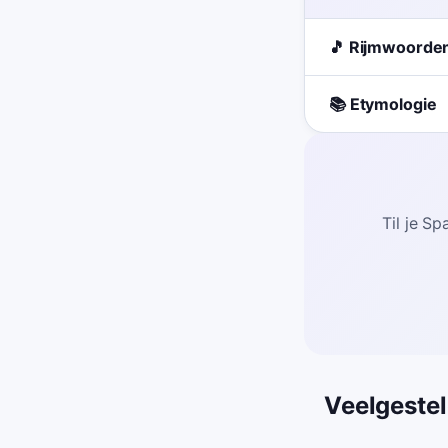
🎵 Rijmwoorde
📚 Etymologie
Til je S
Veelgeste