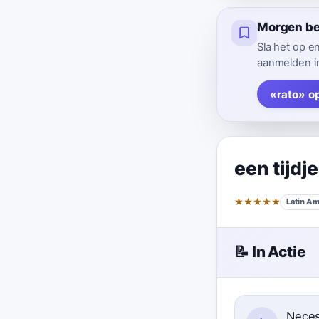
Morgen be
Sla het op e
aanmelden in
«rato» o
een tijdje
★
★
★
★
★
Latin Am
📝 In Actie
Neces