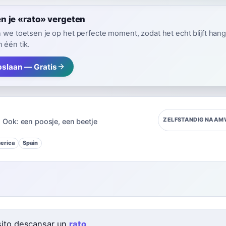
n je «rato» vergeten
n we toetsen je op het perfecte moment, zodat het echt blijft hang
 één tik.
pslaan — Gratis
ZELFSTANDIG NAA
Ook:
een poosje
,
een beetje
erica
Spain
ito descansar un
rato
.