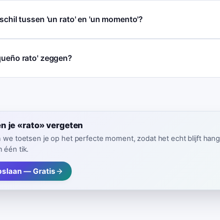
rschil tussen 'un rato' en 'un momento'?
queño rato' zeggen?
n je «rato» vergeten
n we toetsen je op het perfecte moment, zodat het echt blijft hang
 één tik.
pslaan — Gratis