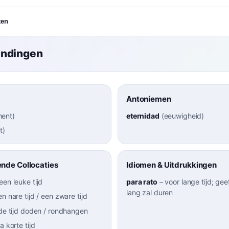
ten
indingen
Antoniemen
ent
)
eternidad
(
eeuwigheid
)
t
)
nde Collocaties
Idiomen & Uitdrukkingen
een leuke tijd
para rato
–
voor lange tijd; gee
lang zal duren
en nare tijd / een zware tijd
de tijd doden / rondhangen
a korte tijd