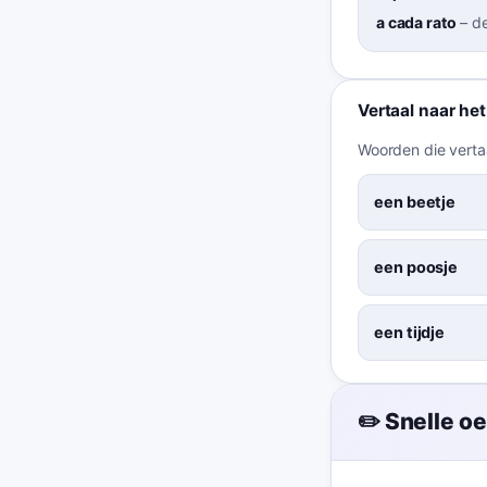
a cada rato
–
de
Vertaal naar he
Woorden die vertaa
een beetje
een poosje
een tijdje
✏️ Snelle o