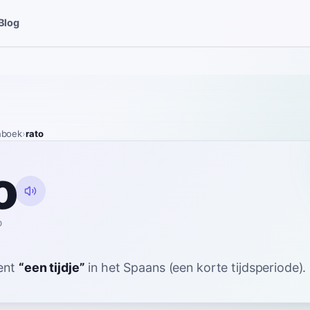
Blog
nboek
›
rato
o
o
ent
“
een tijdje
”
in het Spaans
(een korte tijdsperiode).