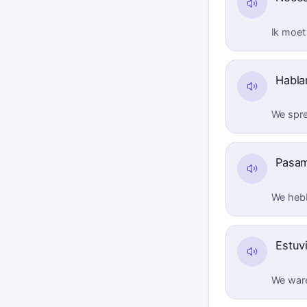
Ik moet 
Habla
We spre
Pasa
We hebb
Estuv
We ware