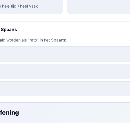
 hele tijd / heel vaak
t Spaans
ld worden als "rato" in het Spaans:
efening