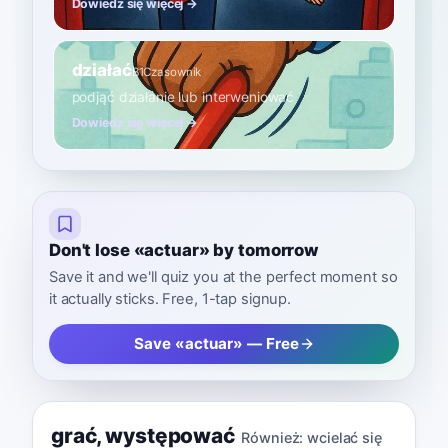
Dowiedz się więcej →
działać
B1
Czasownik
podjąć działanie lub interweniować
Dowiedz się więcej →
Don't lose «actuar» by tomorrow
Save it and we'll quiz you at the perfect moment so
it actually sticks. Free, 1-tap signup.
Save «actuar» — Free
grać
,
występować
Również:
wcielać się