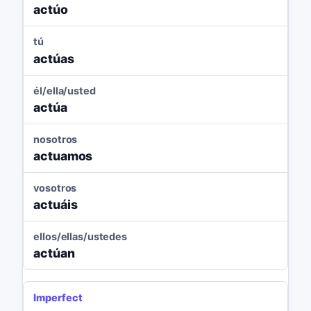
actúo
tú
actúas
él/ella/usted
actúa
nosotros
actuamos
vosotros
actuáis
ellos/ellas/ustedes
actúan
Imperfect