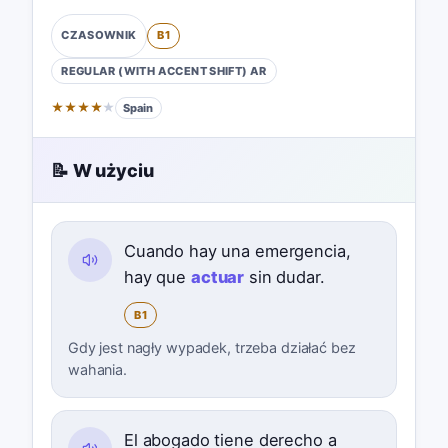
B1
CZASOWNIK
REGULAR (WITH ACCENT SHIFT)
AR
★
★
★
★
★
Spain
📝 W użyciu
Cuando hay una emergencia,
hay que
actuar
sin dudar.
B1
Gdy jest nagły wypadek, trzeba działać bez
wahania.
El abogado tiene derecho a