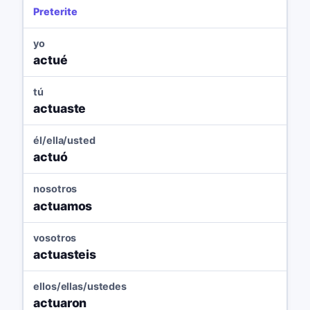
Preterite
yo
actué
tú
actuaste
él/ella/usted
actuó
nosotros
actuamos
vosotros
actuasteis
ellos/ellas/ustedes
actuaron