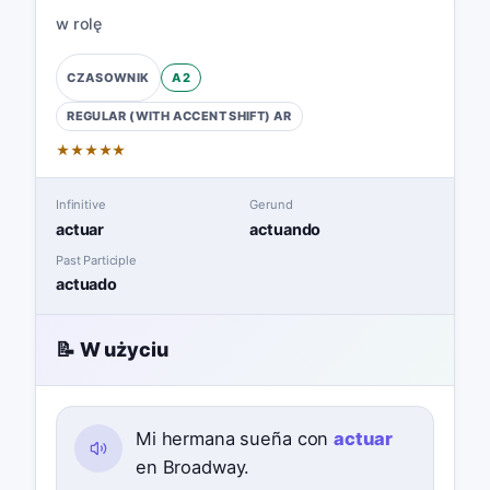
w rolę
A2
CZASOWNIK
REGULAR (WITH ACCENT SHIFT)
AR
★
★
★
★
★
Infinitive
Gerund
actuar
actuando
Past Participle
actuado
📝 W użyciu
Mi hermana sueña con
actuar
en Broadway.