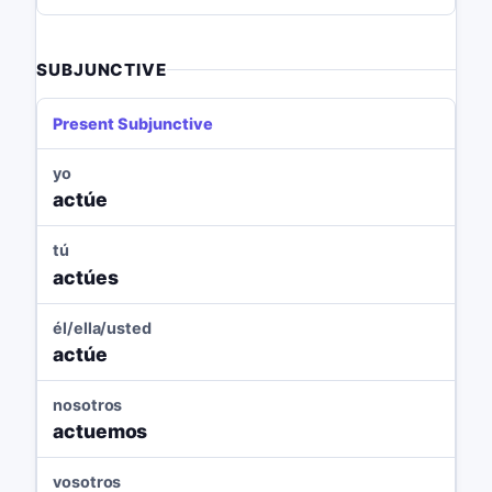
SUBJUNCTIVE
Present Subjunctive
yo
actúe
tú
actúes
él/ella/usted
actúe
nosotros
actuemos
vosotros