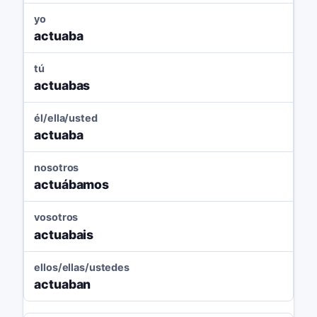
yo
actuaba
tú
actuabas
él/ella/usted
actuaba
nosotros
actuábamos
vosotros
actuabais
ellos/ellas/ustedes
actuaban