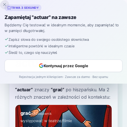
Inklingo
TRWA 3 SEKUNDY
Zapamiętaj "actuar" na zawsze
Będziemy Cię testować w idealnym momencie, aby zapamiętać to
w pamięci długotrwałej.
Słownik
Zapisz słowa do swojego osobistego słownictwa
Inteligentne powtórki w idealnym czasie
Strona główna
›
Hiszpański
›
Słownik
›
actuar
Śledź to, czego się nauczyłeś
actuar
Kontynuuj przez Google
ak-TOO-ar
akˈtwaɾ
Rejestracja jednym kliknięciem · Zawsze za darmo · Bez spamu
“
actuar
”
znaczy
“
grać
”
po hiszpańsku
. Ma 2
różnych znaczeń w zależności od kontekstu:
grać
A2
Czasownik
występować w teatrze/filmie