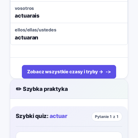
vosotros
actuarais
ellos/ellas/ustedes
actuaran
Zobacz wszystkie czasy i tryby →
✏️ Szybka praktyka
Szybki quiz:
actuar
Pytanie 1 z 1