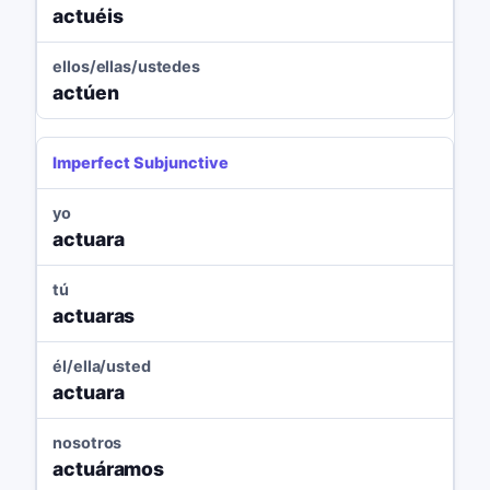
actuéis
ellos/ellas/ustedes
actúen
Imperfect Subjunctive
yo
actuara
tú
actuaras
él/ella/usted
actuara
nosotros
actuáramos