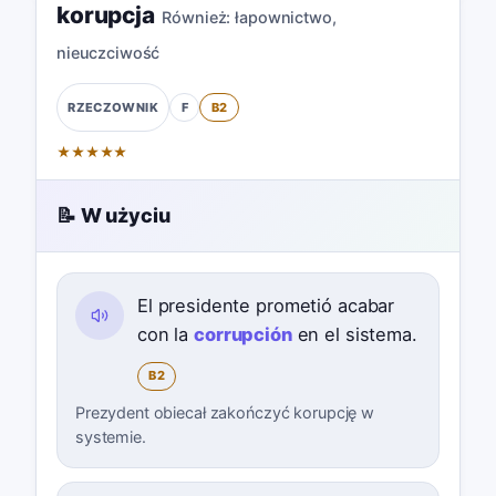
korupcja
Również:
łapownictwo
,
nieuczciwość
F
B2
RZECZOWNIK
★
★
★
★
★
📝 W użyciu
El presidente prometió acabar
con la
corrupción
en el sistema.
B2
Prezydent obiecał zakończyć korupcję w
systemie.