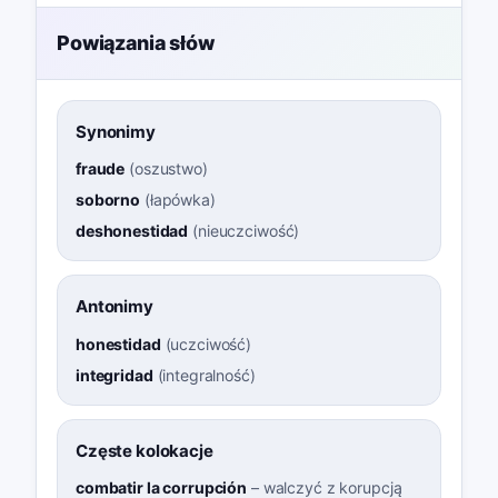
Powiązania słów
Synonimy
fraude
(
oszustwo
)
soborno
(
łapówka
)
deshonestidad
(
nieuczciwość
)
Antonimy
honestidad
(
uczciwość
)
integridad
(
integralność
)
Częste kolokacje
combatir la corrupción
–
walczyć z korupcją