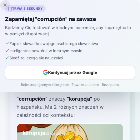
Inklingo
TRWA 3 SEKUNDY
Zapamiętaj "corrupción" na zawsze
Będziemy Cię testować w idealnym momencie, aby zapamiętać to
w pamięci długotrwałej.
Słownik
Zapisz słowa do swojego osobistego słownictwa
Inteligentne powtórki w idealnym czasie
Strona główna
›
Hiszpański
›
Słownik
›
corrupción
Śledź to, czego się nauczyłeś
corrupción
Kontynuuj przez Google
koh-roop-SYOHN
koɾupˈsjon
Rejestracja jednym kliknięciem · Zawsze za darmo · Bez spamu
“
corrupción
”
znaczy
“
korupcja
”
po
hiszpańsku
. Ma 2 różnych znaczeń w
zależności od kontekstu:
korupcja
B2
Rzeczownik