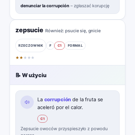
denunciar la corrupción
–
zgłaszać korupcję
zepsucie
Również:
psucie się
,
gnicie
F
C1
FORMAL
RZECZOWNIK
★
★
★
★
★
📝 W użyciu
La
corrupción
de la fruta se
aceleró por el calor.
C1
Zepsucie owoców przyspieszyło z powodu