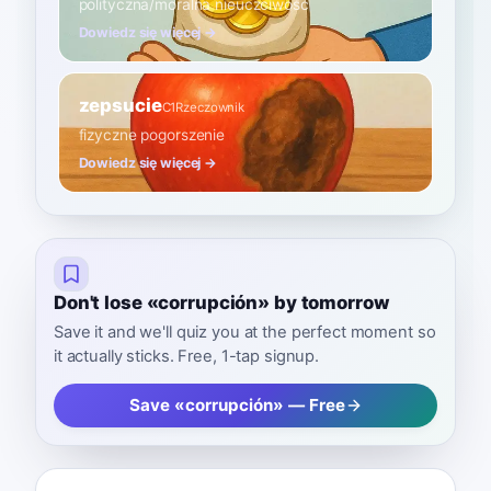
polityczna/moralna nieuczciwość
Dowiedz się więcej →
zepsucie
C1
Rzeczownik
fizyczne pogorszenie
Dowiedz się więcej →
Don't lose «corrupción» by tomorrow
Save it and we'll quiz you at the perfect moment so
it actually sticks. Free, 1-tap signup.
Save «corrupción» — Free