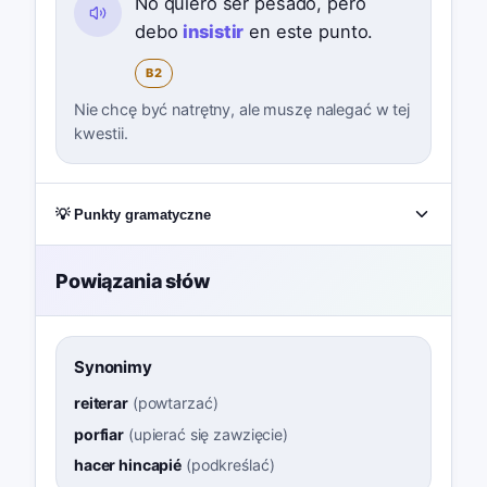
No quiero ser pesado, pero
debo
insistir
en este punto.
B2
Nie chcę być natrętny, ale muszę nalegać w tej
kwestii.
💡 Punkty gramatyczne
Powiązania słów
Synonimy
reiterar
(
powtarzać
)
porfiar
(
upierać się zawzięcie
)
hacer hincapié
(
podkreślać
)