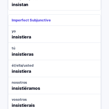
insistan
Imperfect Subjunctive
yo
insistiera
tú
insistieras
él/ella/usted
insistiera
nosotros
insistiéramos
vosotros
insistierais