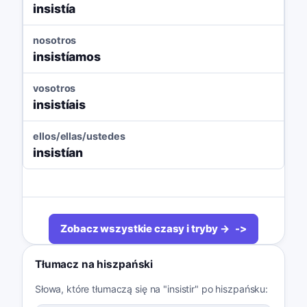
insistía
nosotros
insistíamos
vosotros
insistíais
ellos/ellas/ustedes
insistían
Zobacz wszystkie czasy i tryby →
Tłumacz na hiszpański
Słowa, które tłumaczą się na "insistir" po hiszpańsku: