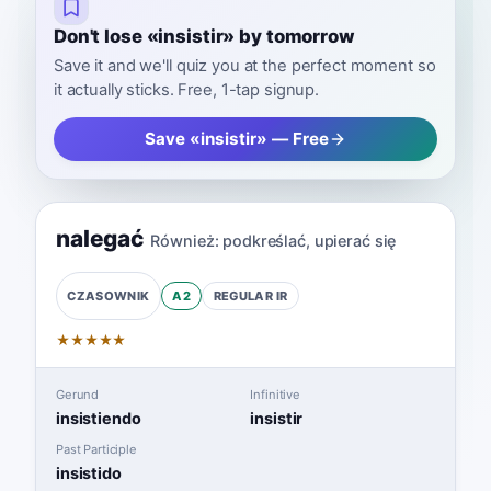
Don't lose «insistir» by tomorrow
Save it and we'll quiz you at the perfect moment so
it actually sticks. Free, 1-tap signup.
Save «insistir» — Free
nalegać
Również:
podkreślać
,
upierać się
A2
REGULAR
IR
CZASOWNIK
★
★
★
★
★
Gerund
Infinitive
insistiendo
insistir
Past Participle
insistido