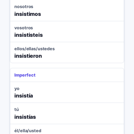
nosotros
insistimos
vosotros
insististeis
ellos/ellas/ustedes
insistieron
Imperfect
yo
insistía
tú
insistías
él/ella/usted