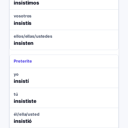
insistimos
vosotros
insistís
ellos/ellas/ustedes
insisten
Preterite
yo
insistí
tú
insististe
él/ella/usted
insistió