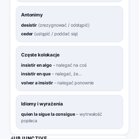
Antonimy
desistir
(
zrezygnować / odstąpić
)
ceder
(
ustąpić / poddać się
)
Częste kolokacje
insistir en algo
–
nalegać na coś
insistir en que
–
nalegać, że...
volver a insistir
–
nalegać ponownie
Idiomy i wyrażenia
quien la sigue la consigue
–
wytrwałość
popłaca
SUBJUNCTIVE