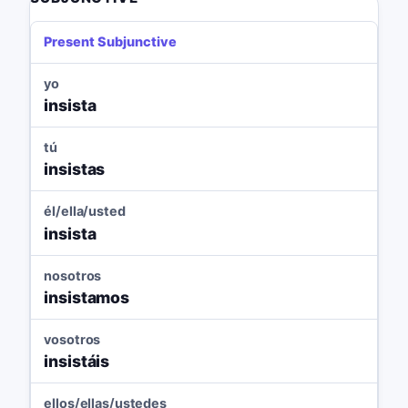
Present Subjunctive
yo
insista
tú
insistas
él/ella/usted
insista
nosotros
insistamos
vosotros
insistáis
ellos/ellas/ustedes