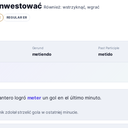
inwestować
Również:
wstrzyknąć
,
wgrać
2
REGULAR
ER
Gerund
Past Participle
metiendo
metido
lantero logró
meter
un gol en el último minuto.
k zdołał strzelić gola w ostatniej minucie.