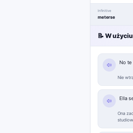
Infinitive
meterse
📝 W użyciu
No te
Nie wtr
Ella 
Ona zac
studiow