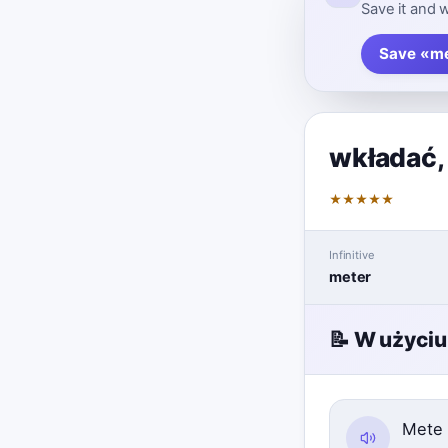
Save it and w
Save «me
wkładać
★
★
★
★
★
Infinitive
meter
📝 W użyciu
Mete l