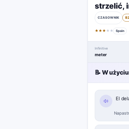
strzelić
,
B
CZASOWNIK
★
★
★
★
★
Spain
Infinitive
meter
📝 W użyciu
El de
Napastni