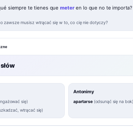
qué siempre te tienes que
meter
en lo que no te importa?
o zawsze musisz wtrącać się w to, co cię nie dotyczy?
czne
 słów
Antonimy
ngażować się
)
apartarse
(
odsunąć się na bok
szkadzać, wtrącać się
)