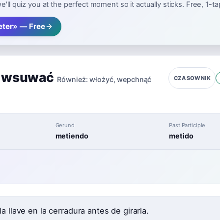
e'll quiz you at the perfect moment so it actually sticks. Free, 1-t
ter» — Free
,
wsuwać
CZASOWNIK
Również:
włożyć
,
wepchnąć
Gerund
Past Participle
metiendo
metido
a llave en la cerradura antes de girarla.