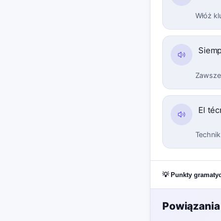
Włóż kl
Siemp
Zawsze 
El té
Technik
💡 Punkty gramaty
Powiązania