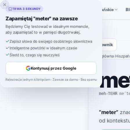
Inklingo
TRWA 3 SEKUNDY
B
Historie
Narzędzia hiszpańskie
Zapamiętaj "meter" na zawsze
Będziemy Cię testować w idealnym momencie,
aby zapamiętać to w pamięci długotrwałej.
Zapisz słowa do swojego osobistego słownictwa
Słownik
Inteligentne powtórki w idealnym czasie
Śledź to, czego się nauczyłeś
Strona główna
›
Hiszpań
Kontynuuj przez Google
me
Rejestracja jednym kliknięciem · Zawsze za darmo · Bez spamu
meh-TEHR
meˈt
“
meter
”
zna
od kontekstu