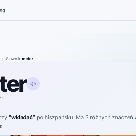
log
ski
›
Słownik
›
meter
ter
eɾ
czy
“
wkładać
”
po hiszpańsku
. Ma 3 różnych znaczeń 
: