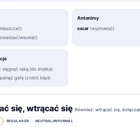
Antonimy
umieszczać
)
sacar
(
wyjmować
)
owadzać/wsuwać
)
cje
–
sięgnąć ręką (do środka)
palnąć gafę (zrobić błąd)
ć się
,
wtrącać się
Również:
wtrącać się
,
dołącza
1
REGULAR
ER
NEUTRAL/INFORMAL