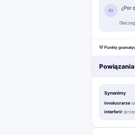
¿Por 
Dlaczeg
💡 Punkty gramaty
Powiązania
Synonimy
involucrarse
(
a
interferir
(
prze