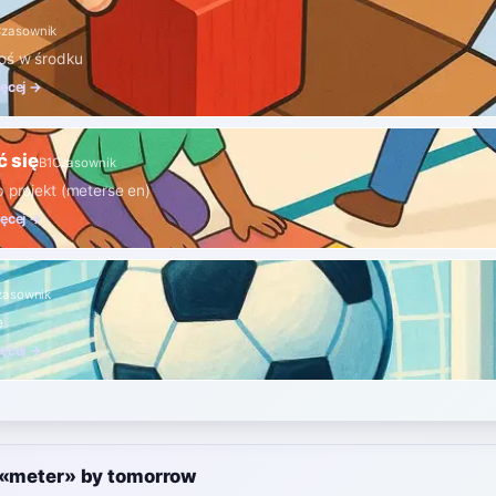
zasownik
oś w środku
ięcej →
 się
B1
Czasownik
b projekt (meterse en)
ięcej →
zasownik
e
ięcej →
e «meter» by tomorrow