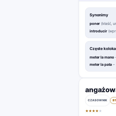
Synonimy
poner
(
kłaść, 
introducir
(
wpr
Częste koloka
meter la mano
meter la pata
–
angażowa
B
CZASOWNIK
★
★
★
★
★