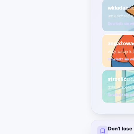
wkładać
A1
C
umieszczać c
Dowiedz się w
angażować
w sytuację lu
Dowiedz się w
strzelić
B2
C
gola w sporci
Dowiedz się w
Don't los