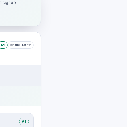
ap signup.
A1
REGULAR
ER
A1