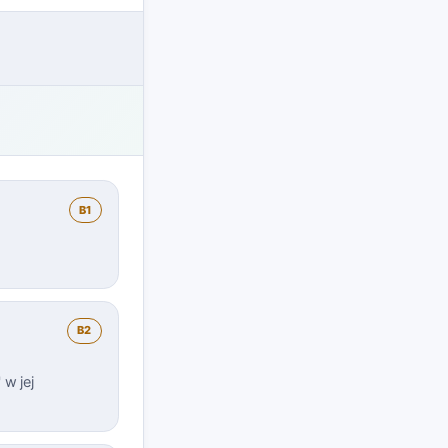
B1
B2
w jej