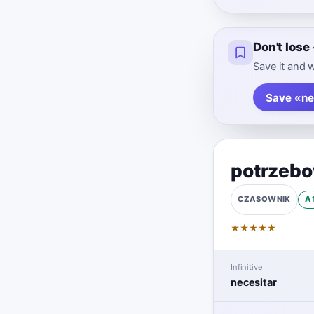
Don't lose
Save it and w
Save «ne
potrzeb
A
CZASOWNIK
★
★
★
★
★
Infinitive
necesitar