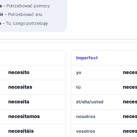
a
–
Potrzebować pomocy
ir
–
Potrzebować snu
o
–
To, czego potrzebuję
Imperfect
necesito
neces
yo
necesitas
neces
tú
necesita
neces
él/ella/usted
necesitamos
nece
nosotros
necesitáis
neces
vosotros