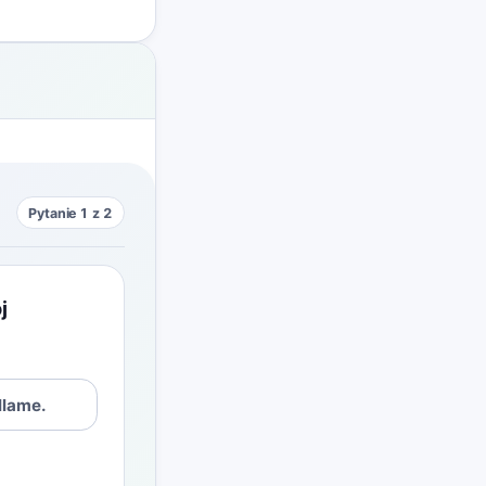
Pytanie 1 z 2
j
llame.