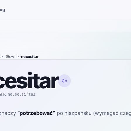
log
ski
›
Słownik
›
necesitar
esitar
AHR
ne.se.siˈtaɾ
znaczy
“
potrzebować
”
po hiszpańsku
(wymagać czeg