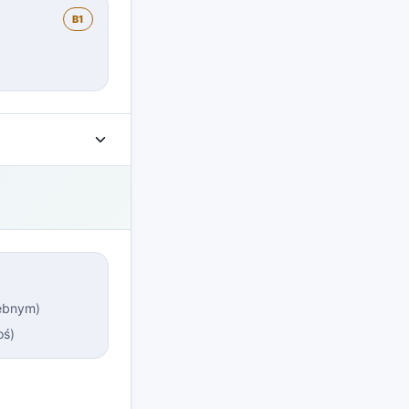
B1
zebnym
)
oś
)