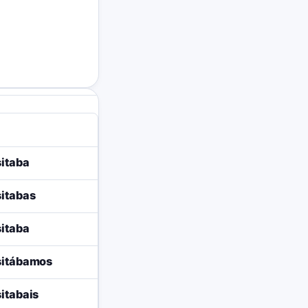
itaba
itabas
itaba
sitábamos
itabais