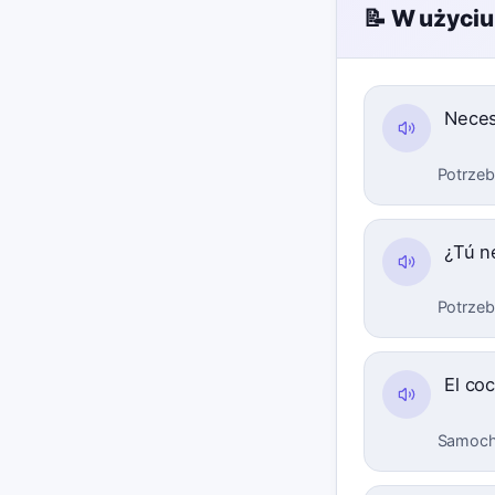
📝 W użyciu
Neces
Potrzeb
¿Tú n
Potrzeb
El co
Samoch