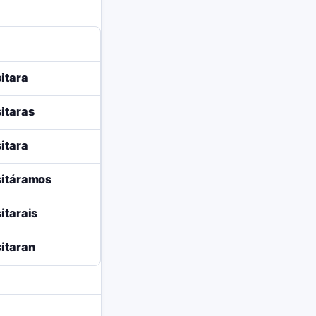
itara
itaras
itara
itáramos
itarais
itaran