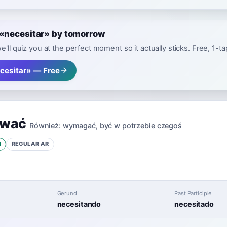
 «necesitar» by tomorrow
e'll quiz you at the perfect moment so it actually sticks. Free, 1-t
cesitar» — Free
ować
Również:
wymagać
,
być w potrzebie czegoś
1
REGULAR
AR
Gerund
Past Participle
necesitando
necesitado