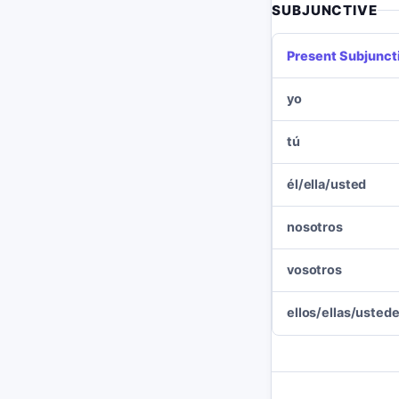
SUBJUNCTIVE
Present Subjunct
yo
tú
él/ella/usted
nosotros
vosotros
ellos/ellas/usted