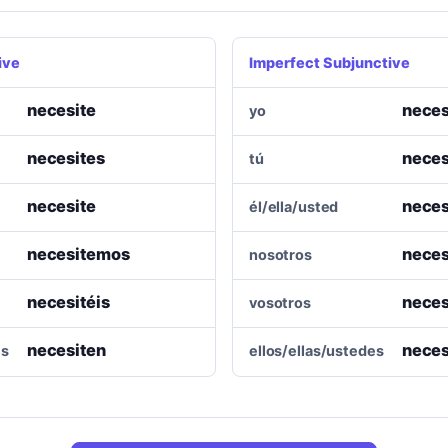
ive
Imperfect Subjunctive
necesite
neces
yo
necesites
neces
tú
necesite
neces
él/ella/usted
necesitemos
neces
nosotros
necesitéis
neces
vosotros
necesiten
neces
es
ellos/ellas/ustedes