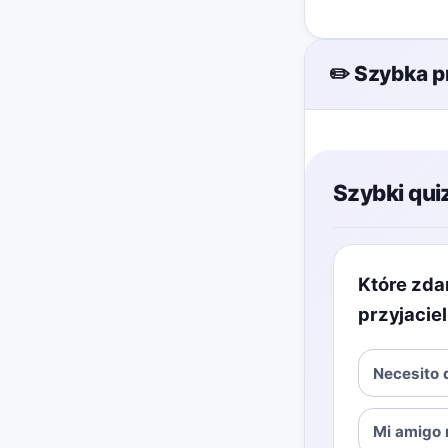
✏️ Szybka p
Szybki qui
Które zda
przyjacie
Necesito 
Mi amigo 