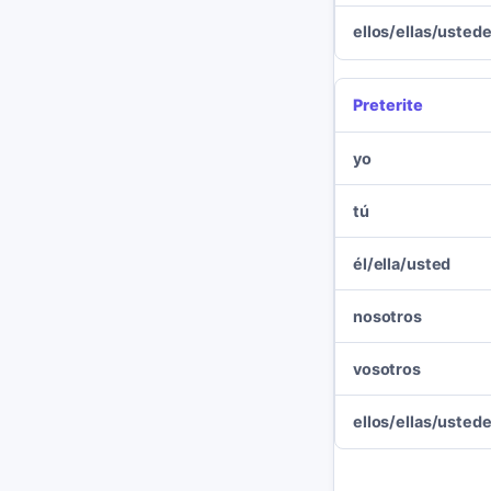
ellos/ellas/usted
Preterite
yo
tú
él/ella/usted
nosotros
vosotros
ellos/ellas/usted