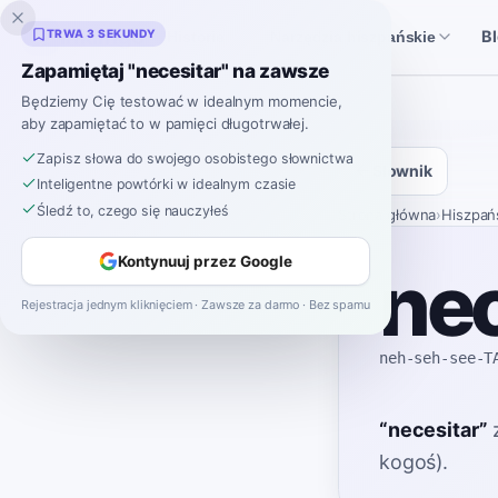
Inklingo
TRWA 3 SEKUNDY
B
Historie
Narzędzia hiszpańskie
Zapamiętaj "necesitar" na zawsze
Będziemy Cię testować w idealnym momencie,
aby zapamiętać to w pamięci długotrwałej.
Zapisz słowa do swojego osobistego słownictwa
Słownik
Inteligentne powtórki w idealnym czasie
Śledź to, czego się nauczyłeś
Strona główna
›
Hiszpań
Kontynuuj przez Google
nec
Rejestracja jednym kliknięciem · Zawsze za darmo · Bez spamu
neh-seh-see-T
“
necesitar
”
kogoś).