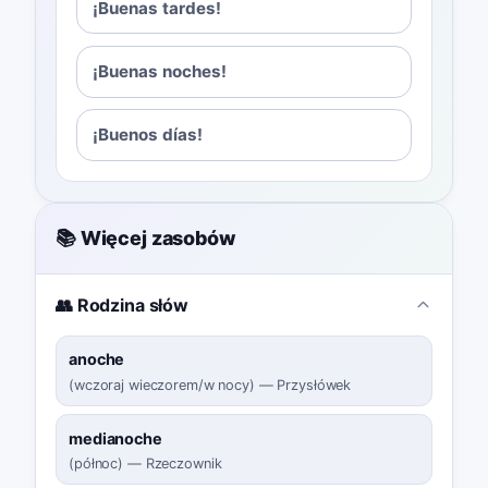
¡Buenas tardes!
¡Buenas noches!
¡Buenos días!
📚 Więcej zasobów
👥 Rodzina słów
anoche
(
wczoraj wieczorem/w nocy
)
—
Przysłówek
medianoche
(
północ
)
—
Rzeczownik