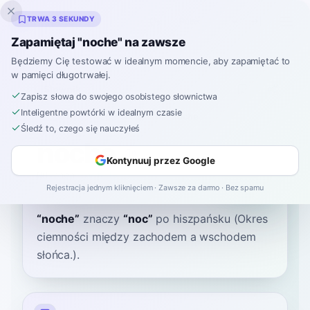
Inklingo
TRWA 3 SEKUNDY
Zapamiętaj "noche" na zawsze
Będziemy Cię testować w idealnym momencie, aby zapamiętać to
w pamięci długotrwałej.
Słownik
Zapisz słowa do swojego osobistego słownictwa
Inteligentne powtórki w idealnym czasie
Strona główna
›
Hiszpański
›
Słownik
›
noche
Śledź to, czego się nauczyłeś
noche
Kontynuuj przez Google
NO-cheh
ˈnot͡ʃe
Rejestracja jednym kliknięciem · Zawsze za darmo · Bez spamu
“
noche
”
znaczy
“
noc
”
po hiszpańsku
(Okres
ciemności między zachodem a wschodem
słońca.).