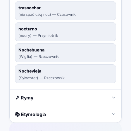
trasnochar
(
nie spać całą noc
)
—
Czasownik
nocturno
(
nocny
)
—
Przymiotnik
Nochebuena
(
Wigilia
)
—
Rzeczownik
Nochevieja
(
Sylwester
)
—
Rzeczownik
🎵 Rymy
📚 Etymologia