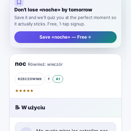
Don't lose «noche» by tomorrow
Save it and we'll quiz you at the perfect moment so
it actually sticks. Free, 1-tap signup.
Save «noche» — Free
noc
Również:
wieczór
F
A1
RZECZOWNIK
★
★
★
★
★
📝 W użyciu