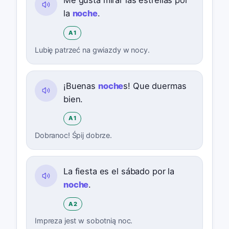
Me gusta mirar las estrellas por
la
noche
.
A1
Lubię patrzeć na gwiazdy w nocy.
¡Buenas
noche
s! Que duermas
bien.
A1
Dobranoc! Śpij dobrze.
La fiesta es el sábado por la
noche
.
A2
Impreza jest w sobotnią noc.