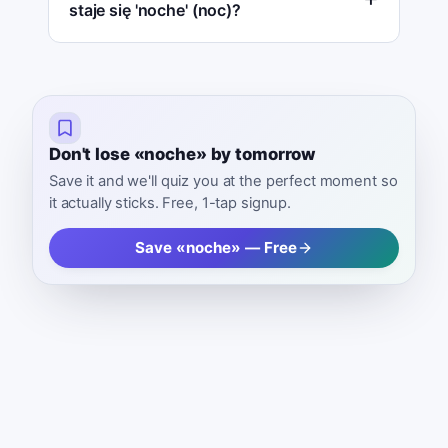
staje się 'noche' (noc)?
Don't lose «noche» by tomorrow
Save it and we'll quiz you at the perfect moment so
it actually sticks. Free, 1-tap signup.
Save «noche» — Free