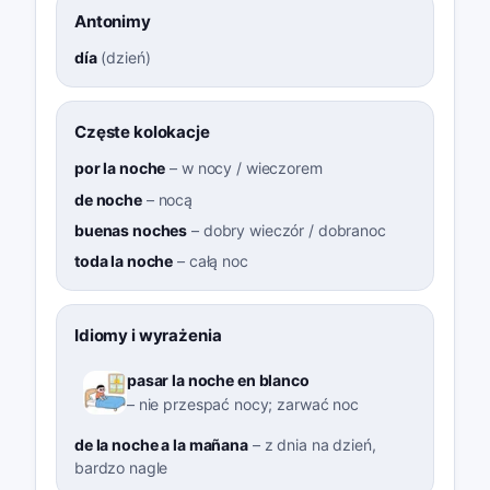
Antonimy
día
(
dzień
)
Częste kolokacje
por la noche
–
w nocy / wieczorem
de noche
–
nocą
buenas noches
–
dobry wieczór / dobranoc
toda la noche
–
całą noc
Idiomy i wyrażenia
pasar la noche en blanco
–
nie przespać nocy; zarwać noc
de la noche a la mañana
–
z dnia na dzień,
bardzo nagle