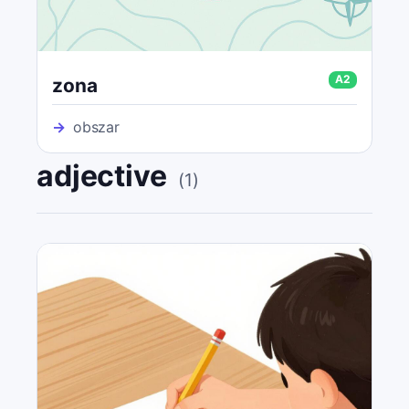
A2
zona
→
obszar
adjective
(
1
)