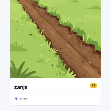
B1
zanja
→
rów