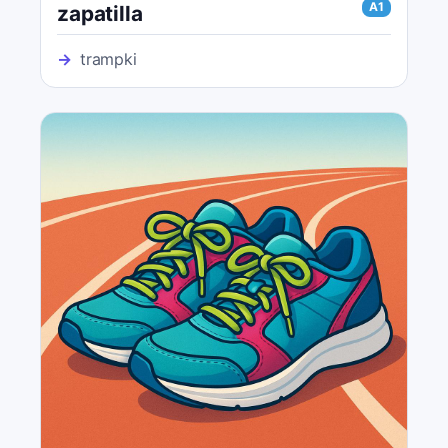
A1
zapatilla
→
trampki