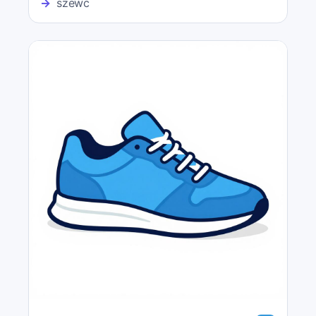
→
szewc