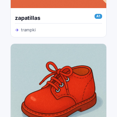
A1
zapatillas
→
trampki