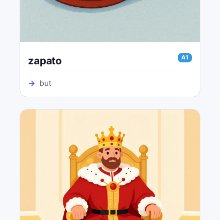
A1
zapato
→
but