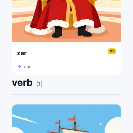
B1
zar
→
car
verb
(
1
)