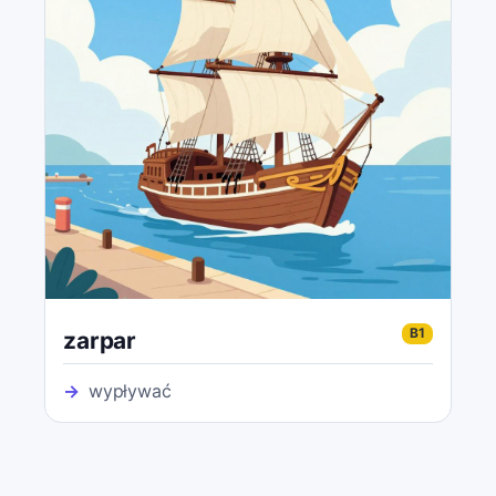
B1
zarpar
→
wypływać