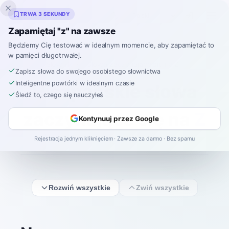
Inklingo
TRWA 3 SEKUNDY
Zapamiętaj "z" na zawsze
Będziemy Cię testować w idealnym momencie, aby zapamiętać to
w pamięci długotrwałej.
Słownik
/
Słowa zaczynające się na Z
Zapisz słowa do swojego osobistego słownictwa
Inteligentne powtórki w idealnym czasie
Hiszpańskie słowa
Śledź to, czego się nauczyłeś
zaczynające się na
Z
Kontynuuj przez Google
Rejestracja jednym kliknięciem · Zawsze za darmo · Bez spamu
Rozwiń wszystkie
Zwiń wszystkie