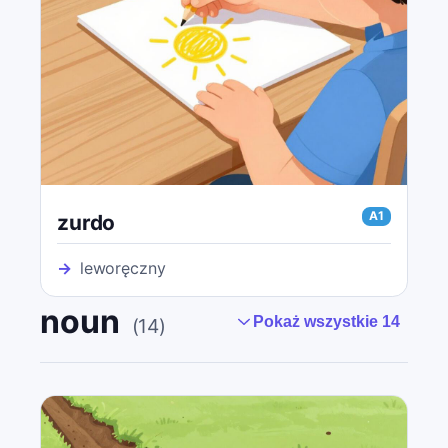
A1
zurdo
→
leworęczny
noun
Pokaż wszystkie 14
(
14
)