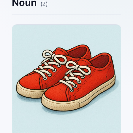
Noun
(
2
)